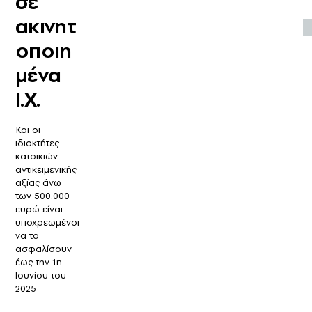
σε
ακινητ
οποιη
μένα
Ι.Χ.
Και οι
ιδιοκτήτες
κατοικιών
αντικειμενικής
αξίας άνω
των 500.000
ευρώ είναι
υποχρεωμένοι
να τα
ασφαλίσουν
έως την 1η
Ιουνίου του
2025