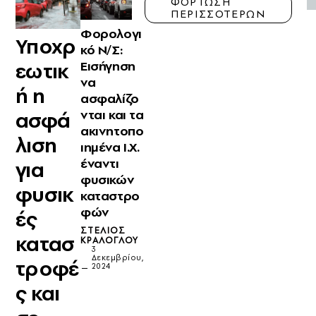
ΦΟΡΤΩΣΗ
ΠΕΡΙΣΣΟΤΕΡΩΝ
Φορολογι
Υποχρ
κό Ν/Σ:
Εισήγηση
εωτικ
να
ή η
ασφαλίζο
νται και τα
ασφά
ακινητοπο
λιση
ιημένα Ι.Χ.
έναντι
για
φυσικών
φυσικ
καταστρο
φών
ές
ΣΤΈΛΙΟΣ
κατασ
ΚΡΆΛΟΓΛΟΥ
3
Δεκεμβρίου,
τροφέ
2024
ς και