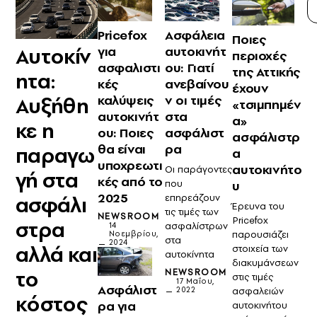
Pricefox
Ασφάλεια
Ποιες
Αυτοκίν
για
αυτοκινήτ
περιοχές
ασφαλιστι
ου: Γιατί
της Αττικής
ητα:
κές
ανεβαίνου
έχουν
καλύψεις
ν οι τιμές
Αυξήθη
«τσιμπημέν
αυτοκινήτ
στα
α»
κε η
ου: Ποιες
ασφάλιστ
ασφάλιστρ
θα είναι
ρα
παραγω
α
υποχρεωτι
αυτοκινήτο
Οι παράγοντες
γή στα
κές από το
υ
που
2025
ασφάλι
επηρεάζουν
Έρευνα του
τις τιμές των
NEWSROOM
Pricefox
στρα
ασφαλίστρων
14
παρουσιάζει
Νοεμβρίου,
στα
2024
αλλά και
στοιχεία των
αυτοκίνητα
διακυμάνσεων
το
NEWSROOM
στις τιμές
17 Μαΐου,
Ασφάλιστ
ασφαλειών
2022
κόστος
ρα για
αυτοκινήτου