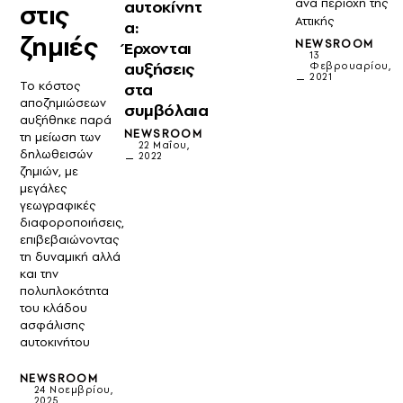
ανά περιοχή της
αυτοκίνητ
στις
Αττικής
α:
ζημιές
NEWSROOM
Έρχονται
13
αυξήσεις
Φεβρουαρίου,
2021
Το κόστος
στα
αποζημιώσεων
συμβόλαια
αυξήθηκε παρά
NEWSROOM
τη μείωση των
22 Μαΐου,
δηλωθεισών
2022
ζημιών, με
μεγάλες
γεωγραφικές
διαφοροποιήσεις,
επιβεβαιώνοντας
τη δυναμική αλλά
και την
πολυπλοκότητα
του κλάδου
ασφάλισης
αυτοκινήτου
NEWSROOM
24 Νοεμβρίου,
2025