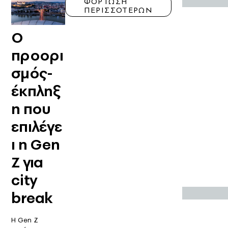
ΦΟΡΤΩΣΗ
ΠΕΡΙΣΣΟΤΕΡΩΝ
Ο
προορι
σμός-
έκπληξ
η που
επιλέγε
ι η Gen
Z για
city
break
Η Gen Z