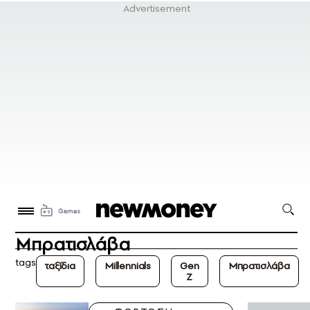
Μπρατισλάβα
tags
ταξίδια
Millennials
Gen
Μπρατισλάβα
Z