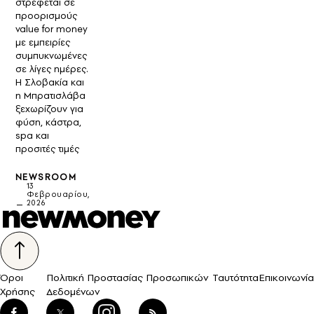
στρέφεται σε
προορισμούς
value for money
με εμπειρίες
συμπυκνωμένες
σε λίγες ημέρες.
Η Σλοβακία και
η Μπρατισλάβα
ξεχωρίζουν για
φύση, κάστρα,
spa και
προσιτές τιμές
NEWSROOM
13
Φεβρουαρίου,
2026
Όροι
Πολιτική Προστασίας Προσωπικών
Ταυτότητα
Επικοινωνία
Χρήσης
Δεδομένων