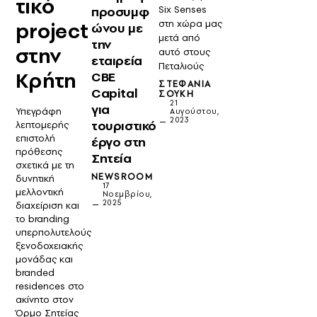
τικό
Six Senses
προσυμφ
στη χώρα μας
project
ώνου με
μετά από
την
στην
αυτό στους
εταιρεία
Πεταλιούς
Κρήτη
CBE
ΣΤΕΦΑΝΊΑ
Capital
ΣΟΎΚΗ
21
για
Υπεγράφη
Αυγούστου,
2023
τουριστικό
λεπτομερής
επιστολή
έργο στη
πρόθεσης
Σητεία
σχετικά με τη
NEWSROOM
δυνητική
17
μελλοντική
Νοεμβρίου,
2025
διαχείριση και
το branding
υπερπολυτελούς
ξενοδοχειακής
μονάδας και
branded
residences στο
ακίνητο στον
Όρμο Σητείας