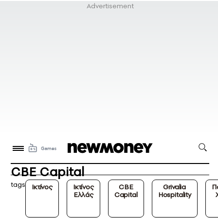
CBE Capital
tags
Ικτίνος
Ικτίνος
CBE
Grivalia
Π
Ελλάς
Capital
Hospitality