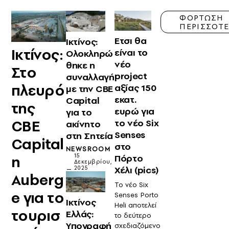
ΦΟΡΤΩΣΗ
ΠΕΡΙΣΣΟΤ
Ετσι θα
Ικτίνος:
Ικτίνος:
είναι το
Ολοκληρώ
νέο
θηκε η
Στο
project
συναλλαγή
πλευρό
αξίας 150
με την CBE
εκατ.
Capital
της
ευρώ για
για το
CBE
το νέο Six
ακίνητο
Senses
στη Σητεία
Capital
στο
NEWSROOM
Πόρτο
η
15
Δεκεμβρίου,
Χέλι (pics)
2025
Auberg
To νέο Six
e για το
Senses Porto
Ικτίνος
Heli αποτελεί
τουρισ
Ελλάς:
το δεύτερο
Υπογραφή
σχεδιαζόμενο