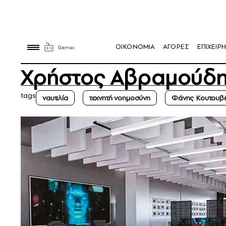
OIKONOMIA
ΑΓΟΡΕΣ
ΕΠΙΧΕΙΡΗ
Χρήστος Αβραμούδ
tags
ναυτιλία
τεχνητή νοημοσύνη
Φάνης Κουτουβ