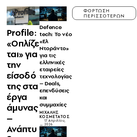
ΦΟΡΤΩΣΗ
ΠΕΡΙΣΣΟΤΕΡΩΝ
Defence
Profile:
tech: Το νέο
«Ελ
«Οπλίζε
Ντοράντο»
ται» για
για τις
ελληνικές
την
εταιρείες
είσοδό
τεχνολογίας
– Deals,
της στα
επενδύσεις
έργα
και
συμμαχίες
άμυνας
ΜΙΧΆΛΗΣ
–
ΚΟΣΜΕΤΆΤΟΣ
17 Απριλίου,
2026
Ανάπτυ