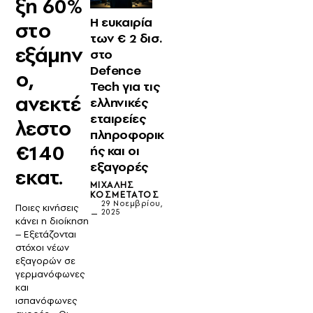
ξη 60%
Η ευκαιρία
στο
των € 2 δισ.
εξάμην
στο
Defence
ο,
Tech για τις
ανεκτέ
ελληνικές
εταιρείες
λεστο
πληροφορικ
€140
ής και οι
εξαγορές
εκατ.
ΜΙΧΆΛΗΣ
ΚΟΣΜΕΤΆΤΟΣ
29 Νοεμβρίου,
Ποιες κινήσεις
2025
κάνει η διοίκηση
– Εξετάζονται
στόχοι νέων
εξαγορών σε
γερμανόφωνες
και
ισπανόφωνες