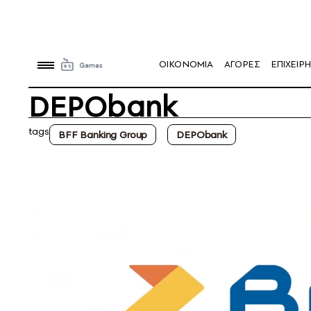
OIKONOMIA
ΑΓΟΡΕΣ
ΕΠΙΧΕΙΡΗ
DEPObank
tags
BFF Banking Group
DEPObank