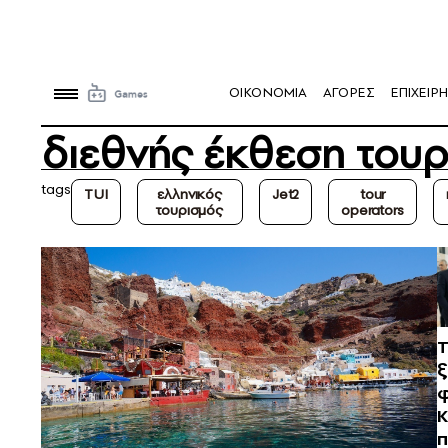
OIKONOMIA
ΑΓΟΡΕΣ
ΕΠΙΧΕΙΡΗ
διεθνής έκθεση τουρ
tags
TUI
ελληνικός
Jet2
tour
τουρισμός
operators
Τ
ξ
φ
Κ
π