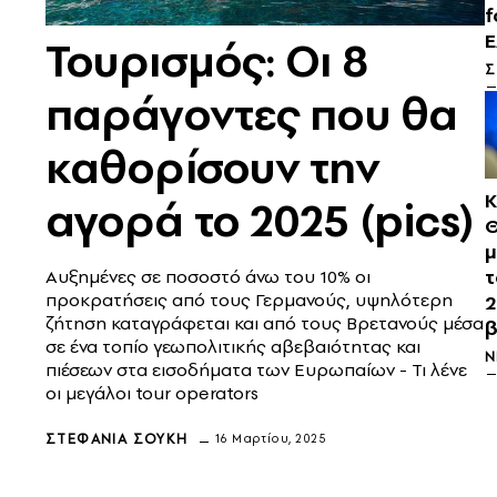
f
Ε
Τουρισμός: Οι 8
Σ
παράγοντες που θα
καθορίσουν την
Κ
αγορά το 2025 (pics)
Θ
μ
τ
Αυξημένες σε ποσοστό άνω του 10% οι
προκρατήσεις από τους Γερμανούς, υψηλότερη
2
ζήτηση καταγράφεται και από τους Βρετανούς μέσα
β
σε ένα τοπίο γεωπολιτικής αβεβαιότητας και
N
πιέσεων στα εισοδήματα των Ευρωπαίων - Τι λένε
οι μεγάλοι tour operators
ΣΤΕΦΑΝΊΑ ΣΟΎΚΗ
16 Μαρτίου, 2025