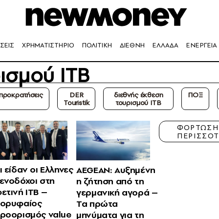
ΣΕΙΣ
ΧΡΗΜΑΤΙΣΤΗΡΙΟ
ΠΟΛΙΤΙΚΗ
ΔΙΕΘΝΗ
ΕΛΛΑΔΑ
ΕΝΕΡΓΕΙΑ
ισμού ΙΤΒ
προκρατήσεις
DER
διεθνής έκθεση
ΠΟΞ
Touristik
τουρισμού ΙΤΒ
ΦΟΡΤΩΣ
ΠΕΡΙΣΣΟ
ι είδαν οι Ελληνες
AEGEAN: Αυξημένη
ενοδόχοι στη
η ζήτηση από τη
ετινή ΙΤΒ –
γερμανική αγορά –
ορυφαίος
Τα πρώτα
ροορισμός value
μηνύματα για τη