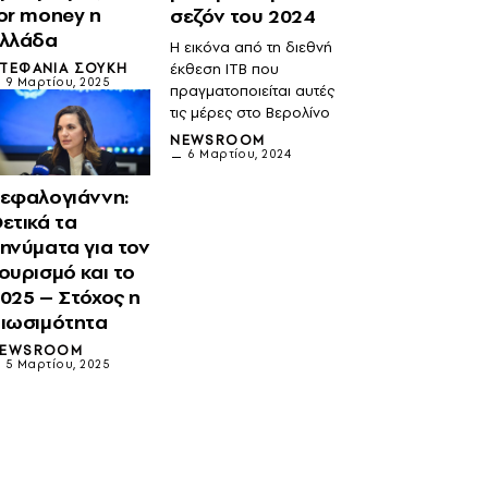
or money η
σεζόν του 2024
λλάδα
Η εικόνα από τη διεθνή
έκθεση ΙΤΒ που
ΤΕΦΑΝΊΑ ΣΟΎΚΗ
9 Μαρτίου, 2025
πραγματοποιείται αυτές
τις μέρες στο Βερολίνο
NEWSROOM
6 Μαρτίου, 2024
εφαλογιάννη:
ετικά τα
ηνύματα για τον
ουρισμό και το
025 – Στόχος η
ιωσιμότητα
EWSROOM
5 Μαρτίου, 2025