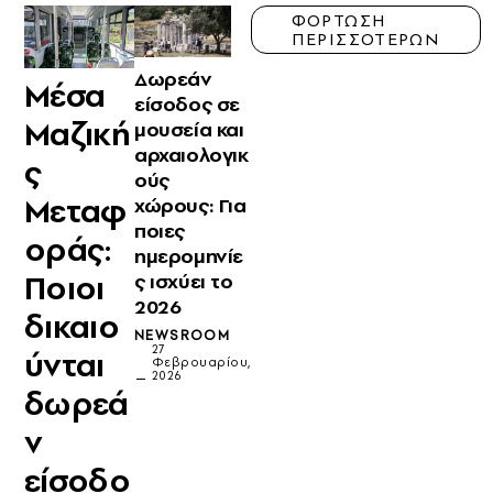
ΦΟΡΤΩΣΗ
ΠΕΡΙΣΣΟΤΕΡΩΝ
Δωρεάν
Μέσα
είσοδος σε
Μαζική
μουσεία και
αρχαιολογικ
ς
ούς
Μεταφ
χώρους: Για
ποιες
οράς:
ημερομηνίε
Ποιοι
ς ισχύει το
2026
δικαιο
NEWSROOM
27
ύνται
Φεβρουαρίου,
2026
δωρεά
ν
είσοδο