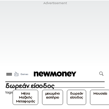
δωρεάν είσοδος
tags
Μέσα
μειωμένο
δωρεάν
Μουσεία
Μαζικής
εισιτήριο
είσοδος
Μεταφοράς