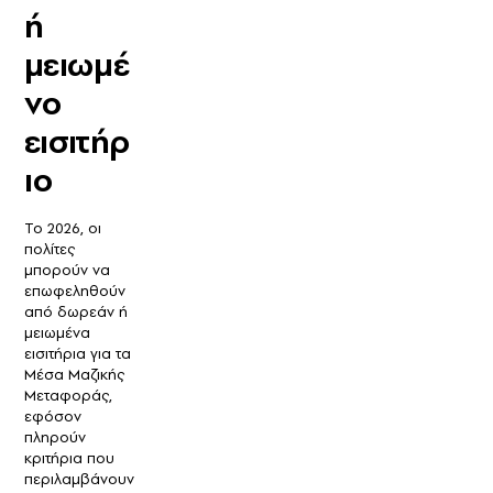
ή
μειωμέ
νο
εισιτήρ
ιο
Το 2026, οι
πολίτες
μπορούν να
επωφεληθούν
από δωρεάν ή
μειωμένα
εισιτήρια για τα
Μέσα Μαζικής
Μεταφοράς,
εφόσον
πληρούν
κριτήρια που
περιλαμβάνουν