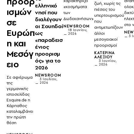
προορ
χαρακτηρίζει
ανάπ
ζωή, χωρίς τις
ελληνικό
«κοσμήματα
ολο
ισμών
πιέσεις του
νησί που
των
δικτ
υπερτουρισμού
διαλέγουν
Δωδεκανήσων»
ηλεκ
σε
που
στο 
οι Σουηδοί
NEWSROOM
αντιμετωπίζουν
Ευρώπ
18 Ιουνίου,
ως
NE
άλλοι
2026
3 
«παραδεισ
μεσογειακοί
η και
προορισμοί
ένιος
Μεσόγ
προορισμ
ΚΑΤΕΡΊΝΑ
ΑΛΕΞΊΟΥ
ός» για το
ειο
3 Ιουνίου,
2026
2026
NEWSROOM
Σε αφιέρωμα
3 Ιουλίου,
της
2026
γερμανικής
ιστοσελίδας
Esquire.de η
Κάρπαθος
καταλαμβάνει
την πρώτη
θέση