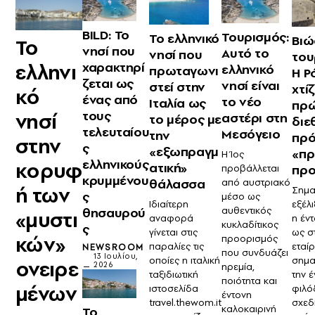
BILD: Το
Τουρισμός:
Το ελληνικό
Βιώ
Το
νησί που
Αυτό το
νησί που
του
ελληνι
χαρακτηρί
ελληνικό
πρωταγωνι
Η Ρ
ζεται ως
νησί είναι
στεί στην
χτίζ
κό
ένας από
το νέο
Ιταλία ως
πρ
τους
νησί
αστέρι στη
το μέρος με
διε
τελευταίου
Μεσόγειο
την
πρό
στην
ς
«εξωπραγμ
«πρ
Η Ίος
ελληνικούς
κορυφ
ατική»
προ
προβάλλεται
κρυμμένου
θάλασσα
από αυστριακό
ή των
Σημα
ς
μέσο ως
Ιδιαίτερη
εξέλ
αυθεντικός
θησαυρού
«μυστι
αναφορά
η έν
κυκλαδίτικος
ς
γίνεται στις
ως σ
κών»
προορισμός
παραλίες τις
εταί
NEWSROOM
που συνδυάζει
13 Ιουλίου,
οποίες η ιταλική
σημα
ονειρε
2026
ηρεμία,
ταξιδιωτική
την 
ποιότητα και
μένων
ιστοσελίδα
φιλό
έντονη
travel.thewom.it
σχεδ
καλοκαιρινή
Το