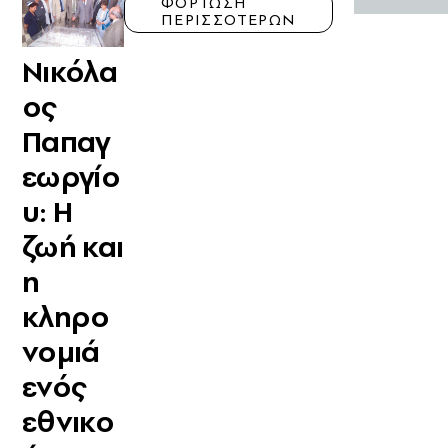
ΦΟΡΤΩΣΗ
ΠΕΡΙΣΣΟΤΕΡΩΝ
Νικόλα
ος
Παπαγ
εωργίο
υ: Η
ζωή και
η
κληρο
νομιά
ενός
εθνικο