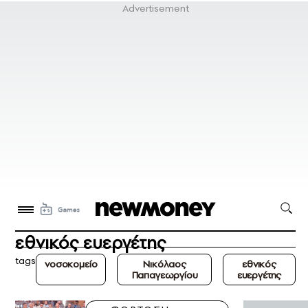
εθνικός ευεργέτης
tags
νοσοκομείο
Νικόλαος
εθνικός
Παπαγεωργίου
ευεργέτης