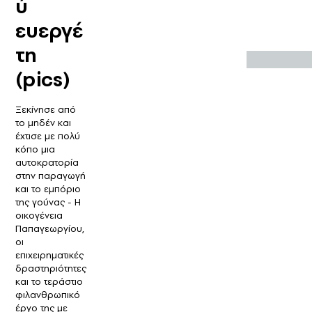
ύ
ευεργέ
τη
(pics)
Ξεκίνησε από
το μηδέν και
έχτισε με πολύ
κόπο μια
αυτοκρατορία
στην παραγωγή
και το εμπόριο
της γούνας - Η
οικογένεια
Παπαγεωργίου,
οι
επιχειρηματικές
δραστηριότητες
και το τεράστιο
φιλανθρωπικό
έργο της με