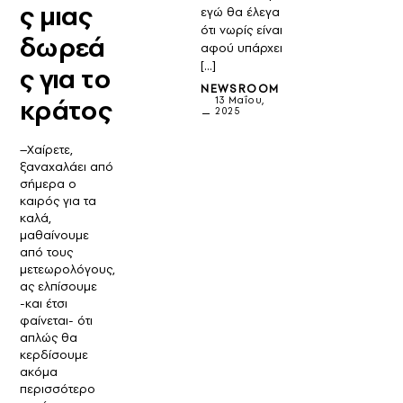
ς μιας
εγώ θα έλεγα
ότι νωρίς είναι
δωρεά
αφού υπάρχει
[…]
ς για το
NEWSROOM
κράτος
13 Μαΐου,
2025
–Χαίρετε,
ξαναχαλάει από
σήμερα ο
καιρός για τα
καλά,
μαθαίνουμε
από τους
μετεωρολόγους,
ας ελπίσουμε
-και έτσι
φαίνεται- ότι
απλώς θα
κερδίσουμε
ακόμα
περισσότερο