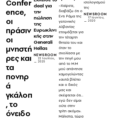
Confer
ισολογισμού
deal για
–Χαίρετε,
της
ence,
διαβάζω ότι ο
την
NEWSROOM
Εντι Ράμα της
πώληση
17 Ιουνίου,
οι
2020
γειτονικής
της
Αλβανίας
πράσιν
Ευρωκλινι
ετοιμάζεται για
κής στην
οι
την τέταρτη
Generali
θητεία του και
μνηστή
Hellas
όταν το
σχολίασα με
NEWSROOM
ρες και
την πηγή μου
22 Ιουλίου,
2025
από το Μ.Μ
τα
μού απάντησε
πονηρ
χαμογελώντας
«αυτά βλέπει
ά
και ο δικός
μας και
γκάλοπ
σκέφτεται ότι…
εγώ δεν είμαι
, το
ούτε στην
όνειδο
τρίτη ακόμα».
Μάλιστα, τώρα