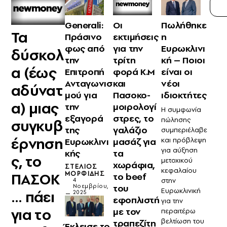
Generali:
Οι
Πωλήθηκε
Τα
Πράσινο
εκτιμήσεις
η
φως από
για την
Ευρωκλινι
δύσκολ
την
τρίτη
κή – Ποιοι
α (έως
Επιτροπή
φορά Κ.Μ
είναι οι
Ανταγωνισ
και
νέοι
αδύνατ
μού για
Πασοκο-
ιδιοκτήτες
α) μιας
την
μοιρολογί
Η συμφωνία
εξαγορά
στρες, το
πώλησης
συγκυβ
της
γαλάζιο
συμπεριέλαβε
έρνηση
Ευρωκλινι
μασάζ για
και πρόβλεψη
για αύξηση
κής
τα
ς, το
μετοχικού
χωράφια,
ΣΤΈΛΙΟΣ
κεφαλαίου
ΠΑΣΟΚ
ΜΟΡΦΊΔΗΣ
το beef
στην
4
του
Νοεμβρίου,
Ευρωκλινική
… πάει
2025
εφοπλιστή
για την
για το
με τον
περαιτέρω
βελτίωση του
τραπεζίτη
Έκλεισε το