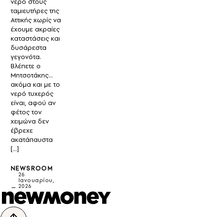
νερό στους
ταμιευτήρες της
Αττικής χωρίς να
έχουμε ακραίες
καταστάσεις και
δυσάρεστα
γεγονότα.
Βλέπετε ο
Μητσοτάκης…
ακόμα και με το
νερό τυχερός
είναι, αφού αν
φέτος τον
χειμώνα δεν
έβρεχε
ακατάπαυστα
[…]
NEWSROOM
26
Ιανουαρίου,
2026