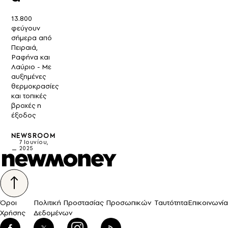
13.800
φεύγουν
σήμερα από
Πειραιά,
Ραφήνα και
Λαύριο - Με
αυξημένες
θερμοκρασίες
και τοπικές
βροχές η
έξοδος
NEWSROOM
7 Ιουνίου,
2025
Όροι
Πολιτική Προστασίας Προσωπικών
Ταυτότητα
Επικοινωνία
Χρήσης
Δεδομένων