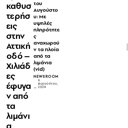
του
καθυσ
Αυγούστο
τερήσ
υ: Mε
υψηλές
εις
πληρότητε
στην
ς
αναχωρού
Αττική
ν τα πλοία
οδό –
από τα
λιμάνια
Χιλιάδ
(vid)
ες
NEWSROOM
6
έφυγα
Αυγούστου,
2024
ν από
τα
λιμάνι
α