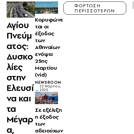
ΦΟΡΤΩΣΗ
ΠΕΡΙΣΣΟΤΕΡΩΝ
Κορυφώνε
Αγίου
ται οι
Πνεύμ
έξοδος
των
ατος:
Αθηναίων
ενόψει
Δυσκο
25ης
λίες
Μαρτίου
(vid)
στην
NEWSROOM
Ελευσί
22 Μαρτίου,
2025
να και
τα
Σε εξέλιξη
η έξοδος
Μέγαρ
των
α,
αδειούχων