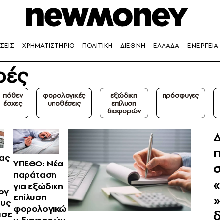
ΣΕΙΣ
ΧΡΗΜΑΤΙΣΤΗΡΙΟ
ΠΟΛΙΤΙΚΗ
ΔΙΕΘΝΗ
ΕΛΛΑΔΑ
ΕΝΕΡΓΕΙΑ
ρές
πόθεν
φορολογικές
εξώδικη
πρόσφυγες
έσχες
υποθέσεις
επίλυση
διαφορών
Δ
ας
ΥΠΕΘΟ: Νέα
παράταση
για εξώδικη
ογ
επίλυση
»
ους
φορολογικώ
ισε
ν διαφορών