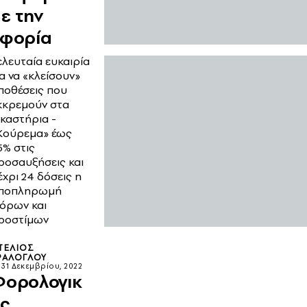
ε την
εφορία
ελευταία ευκαιρία
ια να «κλείσουν»
ποθέσεις που
κκρεμούν στα
ικαστήρια -
Κούρεμα» έως
5% στις
ροσαυξήσεις και
έχρι 24 δόσεις η
ποπληρωμή
όρων και
ροστίμων
ΤΈΛΙΟΣ
ΡΆΛΟΓΛΟΥ
31 Δεκεμβρίου, 2022
Φορολογικ
ς