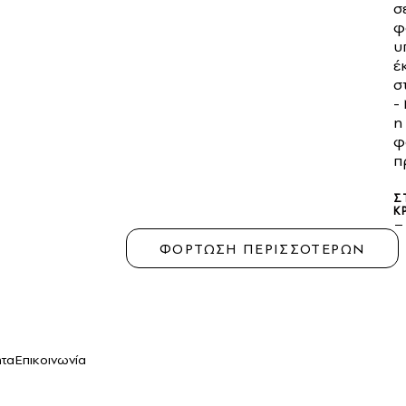
σ
φ
υ
έ
σ
-
η
φ
π
Σ
Κ
ΦΟΡΤΩΣΗ ΠΕΡΙΣΣΟΤΕΡΩΝ
ητα
Επικοινωνία