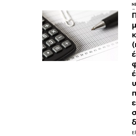
N
μ
κ
(
έ
δ
Ε