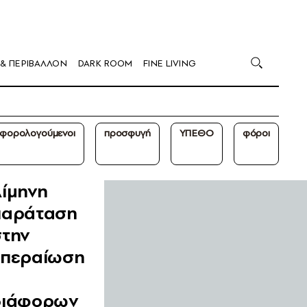
 & ΠΕΡΙΒΑΛΛΟΝ
DARK ROOM
FINE LIVING
φορολογούμενοι
προσφυγή
ΥΠΕΘΟ
φόροι
ίμηνη
παράταση
στην
«περαίωση
διάφορων