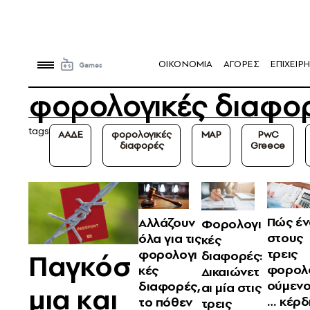
OIKONOMIA
ΑΓΟΡΕΣ
ΕΠΙΧΕΙΡΗ
φορολογικές διαφο
tags
ΑΑΔΕ
φορολογικές
MAP
PwC
διαφορές
Greece
Πώς έν
Αλλάζουν
Φορολογι
στους
όλα για τις
κές
τρεις
φορολογι
Παγκόσ
διαφορές:
φορολ
κές
Δικαιώνετ
ούμεν
διαφορές,
αι μία στις
μια και
… κέρδ
το πόθεν
τρεις