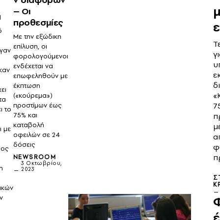
μ
– Οι
α
προθεσμίες
ό
Με την εξώδικη
Τ
επίλυση, οι
γαν
γ
φορολογούμενοι
υ
ενδέχεται να
καν
ε
επωφεληθούν με
δ
έκπτωση
χει
«
(«κούρεμα»)
τα
7
προστίμων έως
ι το
75% και
π
καταβολή
μ
ι με
οφειλών σε 24
α
δόσεις
φ
ρος
π
NEWSROOM
3 Οκτωβρίου,
η
2023
Σ
Κ
ικών
ν
έ
Σ