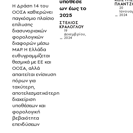
υποθέσε
ΠΛΆΝΤΖ
Η Δράση 14 του
ων έως το
20
ΟΟΣΑ καθιερώνει
Ιανουα
2025
2024
παγκόσμιο πλαίσιο
ΣΤΈΛΙΟΣ
επίλυσης
ΚΡΆΛΟΓΛΟΥ
διασυνοριακών
19
Δεκεμβρίου,
φορολογικών
2024
διαφορών μέσω
MAP. Η Ελλάδα
ευθυγραμμίζεται
θεσμικά με ΕΕ και
ΟΟΣΑ, αλλά
απαιτείται ενίσχυση
πόρων για
ταχύτερη,
αποτελεσματικότερη
διαχείριση
υποθέσεων και
φορολογική
βεβαιότητα
επενδύσεων