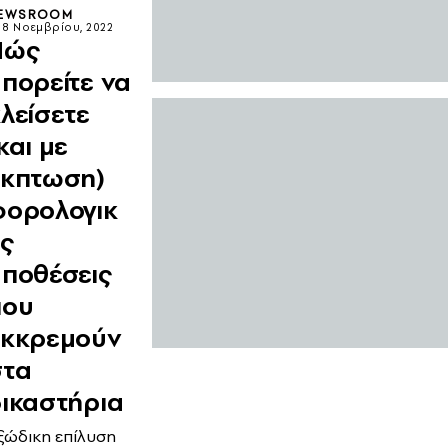
EWSROOM
8 Νοεμβρίου, 2022
Πώς
πορείτε να
λείσετε
και με
έκπτωση)
φορολογικ
ς
υποθέσεις
που
εκκρεμούν
στα
ικαστήρια
ξώδικη επίλυση