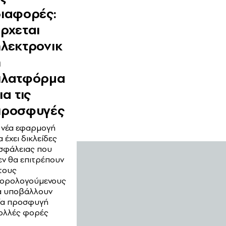
διαφορές:
ρχεται
λεκτρονικ
ή
πλατφόρμα
ια τις
προσφυγές
 νέα εφαρμογή
α έχει δικλείδες
σφάλειας που
εν θα επιτρέπουν
τους
ορολογούμενους
α υποβάλλουν
ία προσφυγή
ολλές φορές