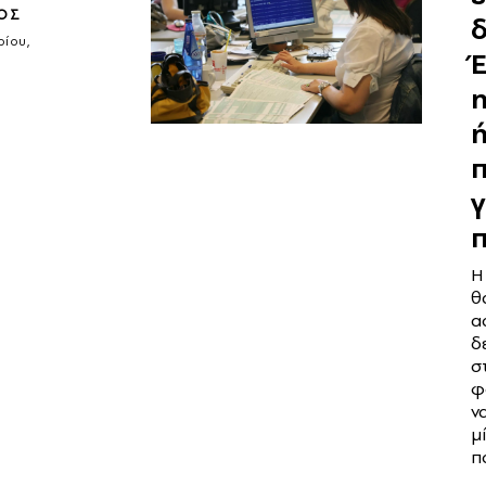
ΟΣ
ρίου,
Έ
η
γ
Η
θ
α
δ
σ
φ
ν
μ
π