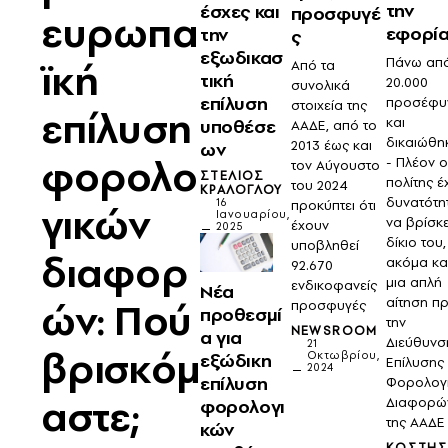
την
έσχες και
προσφυγέ
ευρωπα
εφορί
την
ς
εξωδικασ
ϊκή
Πάνω απ
Από τα
τική
20.000
συνολικά
επίλυση
προσέφυ
στοιχεία της
επίλυση
και
υποθέσε
ΑΑΔΕ, από το
δικαιώθη
2013 έως και
ων
φορολο
- Πλέον ο
τον Αύγουστο
ΣΤΈΛΙΟΣ
πολίτης έ
του 2024
ΚΡΆΛΟΓΛΟΥ
δυνατότη
16
προκύπτει ότι
γικών
Ιανουαρίου,
να βρίσκε
έχουν
2025
δίκιο του,
υποβληθεί
διαφορ
ακόμα κα
92.670
μια απλή
ενδικοφανείς
Νέα
ών: Πού
αίτηση π
προσφυγές
προθεσμί
την
NEWSROOM
α για
Διεύθυνσ
21
βρισκόμ
εξώδικη
Οκτωβρίου,
Επίλυσης
2024
επίλυση
Φορολογ
αστε;
Διαφορώ
φορολογι
της ΑΑΔΕ
κών
ΚΩΣΤΉ