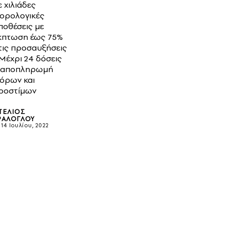
ε χιλιάδες
ορολογικές
ποθέσεις με
κπτωση έως 75%
τις προσαυξήσεις
 Μέχρι 24 δόσεις
 αποπληρωμή
όρων και
ροστίμων
ΤΈΛΙΟΣ
ΡΆΛΟΓΛΟΥ
14 Ιουλίου, 2022