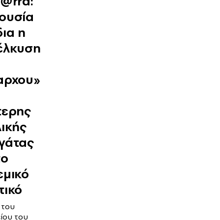
@rra:
ουσία
ια η
έλκυση
αρχου»
τερης
ικής
γάτας
το
εμικό
τικό
 του
είου του