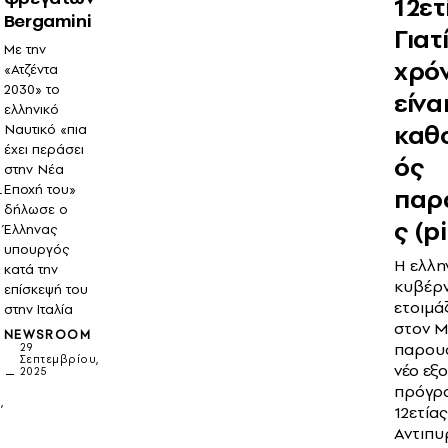
12ετ
Bergamini
Γιατ
Με την
χρό
«Ατζέντα
2030» το
είνα
ελληνικό
καθ
Ναυτικό «πια
έχει περάσει
ός
στην Νέα
Εποχή του»
παρ
-
δήλωσε ο
ς (p
Έλληνας
υπουργός
Η ελλη
κατά την
κυβέρ
επίσκεψή του
ο
ετοιμά
στην Ιταλία
στον Μ
NEWSROOM
παρουσ
29
Σεπτεμβρίου,
νέο εξ
2025
πρόγρ
,
12ετίας
Αντιπυ