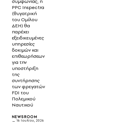
συμφωνίας, η
PPC Inspectra
(θυγατρική
του Ομίλου
ΔΕΗ) θα
παρέχει
εξειδικευμένες
υπηρεσίες
δοκιμών και
επιθεωρήσεων
για την
υποστήριξη
της
συντήρησης
των φρεγατών
FDI του
Πολεμικού
Ναυτικού
NEWSROOM
16 Ιουλίου, 2026