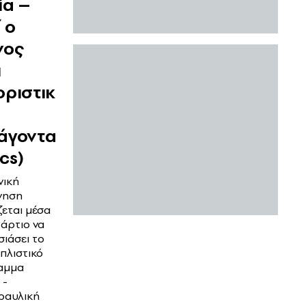
ία –
ί ο
νος
ι
οριστικ
άγοντα
ics)
νική
νηση
ζεται μέσα
άρτιο να
ιάσει το
οπλιστικό
αμμα
 -
ραυλική