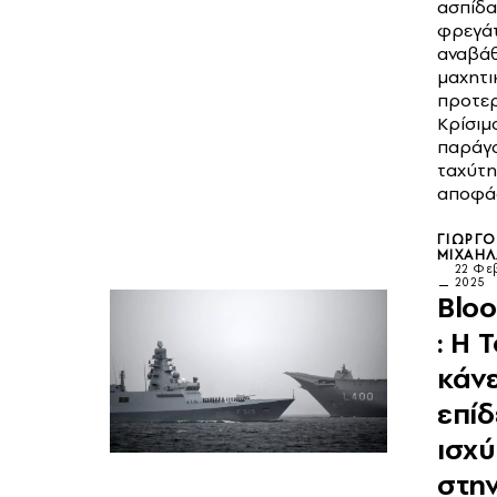
ασπίδα
φρεγάτ
αναβά
μαχητι
προτερ
Κρίσιμ
παράγο
ταχύτη
αποφά
ΓΙΏΡΓ
ΜΙΧΑΗ
22 Φε
2025
Blo
: Η 
κάνε
επίδ
ισχ
στη