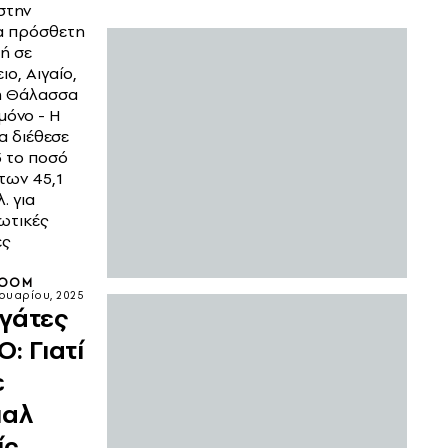
στην
α πρόσθετη
ή σε
ο, Αιγαίο,
 Θάλασσα
 μόνο - Η
α διέθεσε
5 το ποσό
των 45,1
λ. για
ωτικές
ες
ROOM
νουαρίου, 2025
γάτες
: Γιατί
ε
ιαλ
ίς