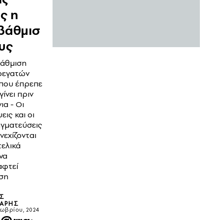
ς η
βάθμισ
υς
άθμιση
ρεγατών
που έπρεπε
 γίνει πριν
ια - Οι
εις και οι
γματεύσεις
νεχίζονται
τελικά
να
αφτεί
ση
ΟΣ
ΛΆΡΗΣ
τωβρίου, 2024