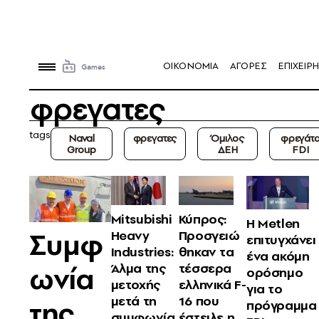
OIKONOMIA
ΑΓΟΡΕΣ
ΕΠΙΧΕΙΡΗ
φρεγατες
tags
Naval
φρεγατες
Όμιλος
φρεγάτ
Group
ΔΕΗ
FDI
Mitsubishi
Κύπρος:
Η Metlen
Συμφ
Heavy
Προσγειώ
επιτυγχάνει
Industries:
θηκαν τα
ένα ακόμη
ωνία
Άλμα της
τέσσερα
ορόσημο
μετοχής
ελληνικά F-
για το
μετά τη
16 που
της
πρόγραμμα
συμφωνία
έστειλε η