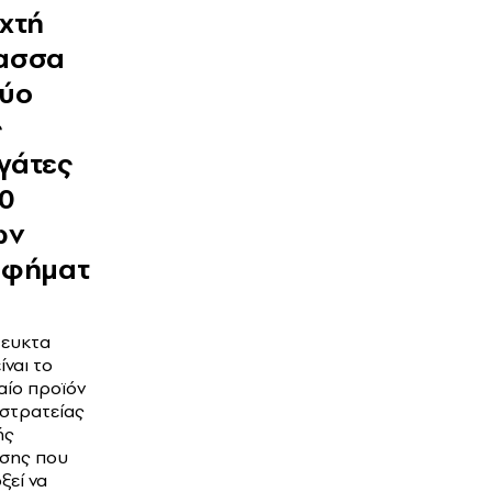
χτή
ασσα
δύο
ς
γάτες
00
ων
αφήματ
τευκτα
ίναι το
αίο προϊόν
κστρατείας
ής
σης που
ξεί να