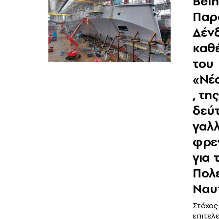
Belh
Παρ
Δένδ
καθ
του
«Νέ
, της
δεύ
γαλλ
φρε
για 
Πολ
Ναυ
Στόχος
επιτελ