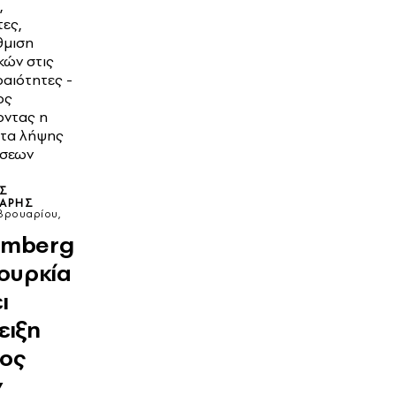
,
ες,
θμιση
κών στις
αιότητες -
ος
ντας η
τα λήψης
σεων
ΟΣ
ΛΆΡΗΣ
βρουαρίου,
omberg
Τουρκία
ι
ειξη
ύος
ν