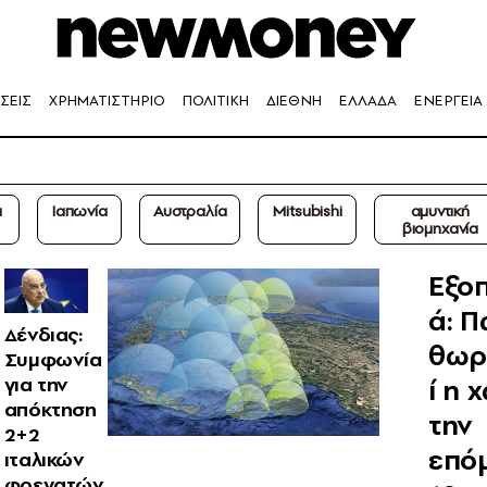
ΣΕΙΣ
ΧΡΗΜΑΤΙΣΤΗΡΙΟ
ΠΟΛΙΤΙΚΗ
ΔΙΕΘΝΗ
ΕΛΛΑΔΑ
ΕΝΕΡΓΕΙΑ
α
Ιαπωνία
Αυστραλία
Mitsubishi
αμυντική
βιομηχανία
Εξοπ
ά: Π
Δένδιας:
θωρ
Συμφωνία
ί η 
για την
απόκτηση
την
2+2
επό
ιταλικών
φρεγατών