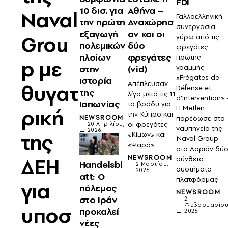
FDI
10 δισ. για
Αθήνα –
Naval
Γαλλοελληνική
την πρώτη
Αναχώρησ
συνεργασία
εξαγωγή
αν και οι
Grou
γύρω από τις
πολεμικών
δύο
φρεγάτες
πλοίων
φρεγάτες
πρώτης
p με
γραμμής
στην
(vid)
«Frégates de
ιστορία
Απέπλευσαν
θυγατ
Défense et
της
λίγο μετά τις 11
d'Intervention» 
Ιαπωνίας
το βράδυ για
Η Metlen
ρική
την Κύπρο και
NEWSROOM
παρέδωσε στο
οι φρεγάτες
20 Απριλίου,
ναυπηγείο της
2026
της
«Κίμων» και
Naval Group
«Ψαρά»
στο Λοριάν δύ
ΔΕΗ
NEWSROOM
σύνθετα
Handelsbl
2 Μαρτίου,
συστήματα
2026
att: Ο
πλατφόρμας
για
πόλεμος
NEWSROOM
στο Ιράν
2
Φεβρουαρίου
υποσ
προκαλεί
2026
νέες