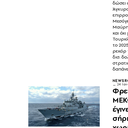
δώσει 
Άγκυρ
επιρρο
Μεσόγει
Μαύρη
και όχι
Τουρκί
το 202
ρεκόρ 
δισ. δο
στρατι
δαπάν
NEWS
24 Ια
Φρε
ΜΕΚΟ
έγιν
σήρ
χωρ