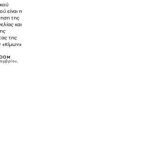
κού
ού είναι η
ηση της
ελίας και
ης
ας της
 «Κίμων»
ROOM
τεμβρίου,