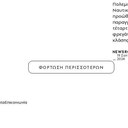
Πολεμι
Ναυτικ
προώθ
παραγγ
τέταρτ
φρεγάτ
κλάσης
NEWS
19 Σεπ
2024
ΦΟΡΤΩΣΗ ΠΕΡΙΣΣΟΤΕΡΩΝ
ητα
Επικοινωνία