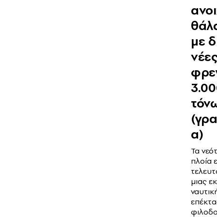
ανοι
θάλ
με 
νέε
φρε
3.0
τόν
(γρ
α)
Τα νεό
πλοία ε
τελευτ
μιας ε
ναυτικ
επέκτα
φιλοδο