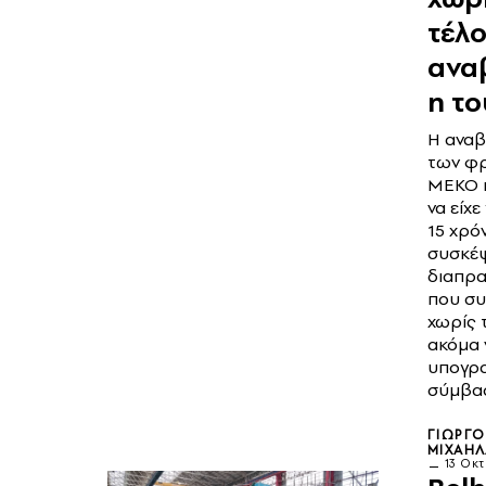
τέλο
ανα
η το
Η αναβ
των φ
ΜΕΚΟ 
να είχε
15 χρόν
συσκέψ
διαπρα
που συ
χωρίς 
ακόμα 
υπογρ
σύμβα
ΓΙΏΡΓ
ΜΙΧΑΗ
13 Οκ