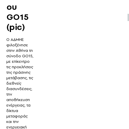
ου
GO15
(pic)
Ο ΑΔΜΗΕ
φιλοξένησε
στην Αθήνα τη
σύνοδο GO15,
με επίκεντρο
τις προκλήσεις
της πράσινης
μετάβασης, τις
διεθνείς
διασυνδέσεις,
την
αποθήκευση
ενέργειας, τα
δίκτυα
μεταφοράς
και την
ενεργειακή