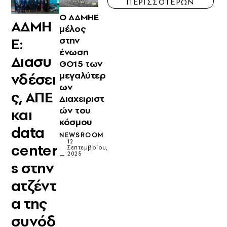
ΠΕΡΙΣΣΟΤΕΡΩΝ
Ο ΑΔΜΗΕ
ΑΔΜΗ
μέλος
Ε:
στην
ένωση
Διασυ
GO15 των
μεγαλύτερ
νδέσει
ων
ς, ΑΠΕ
Διαχειριστ
ών του
και
κόσμου
data
NEWSROOM
12
center
Σεπτεμβρίου,
2025
s στην
ατζέντ
α της
συνόδ