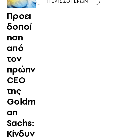
ΠΕΡΙΣΣΟΤΕΡΩΝ
Προει
δοποί
ηση
από
τον
πρώην
CEO
της
Goldm
an
Sachs:
Κίνδυν