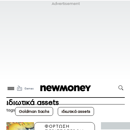
ιδιωτικά assets
tags
Goldman Sachs
ιδιωτικά assets
ΦΟΡΤΩΣΗ