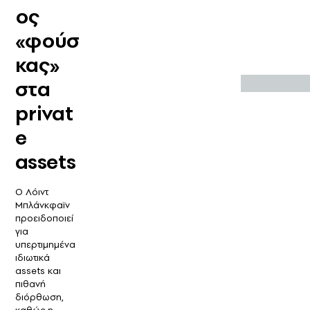
ος
«φούσ
κας»
στα
privat
e
assets
Ο Λόιντ
Μπλάνκφαϊν
προειδοποιεί
για
υπερτιμημένα
ιδιωτικά
assets και
πιθανή
διόρθωση,