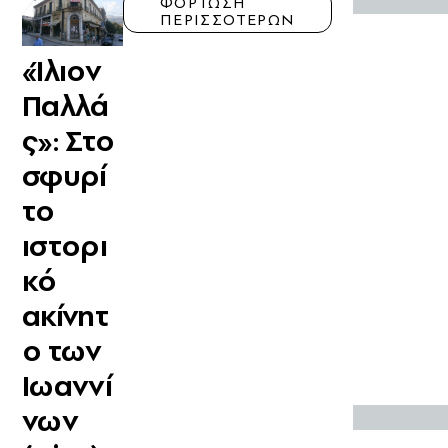
ΦΟΡΤΩΣΗ
ΠΕΡΙΣΣΟΤΕΡΩΝ
«Ίλιον
Παλλά
ς»: Στο
σφυρί
το
ιστορι
κό
ακίνητ
ο των
Ιωαννί
νων