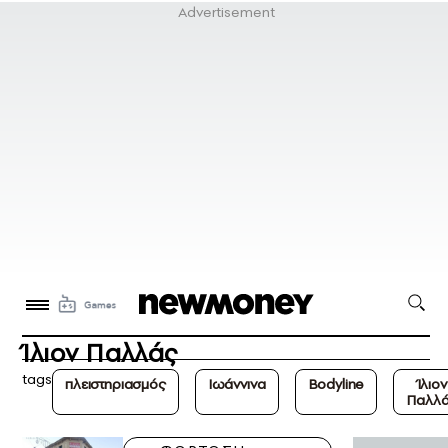
Ίλιον Παλλάς
tags
πλειστηριασμός
Ιωάννινα
Bodyline
Ίλιον
Παλλ