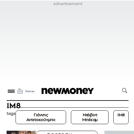
IM8
tags
Γιάννης
Ντέιβιντ
IM8
Αντετοκούνμπο
Μπέκαμ