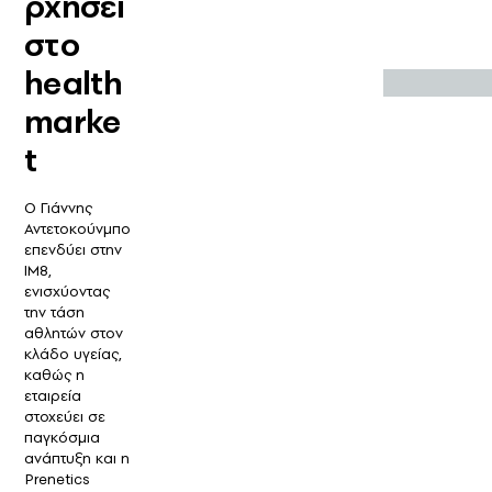
ρχήσει
στο
health
marke
t
Ο Γιάννης
Αντετοκούνμπο
επενδύει στην
IM8,
ενισχύοντας
την τάση
αθλητών στον
κλάδο υγείας,
καθώς η
εταιρεία
στοχεύει σε
παγκόσμια
ανάπτυξη και η
Prenetics