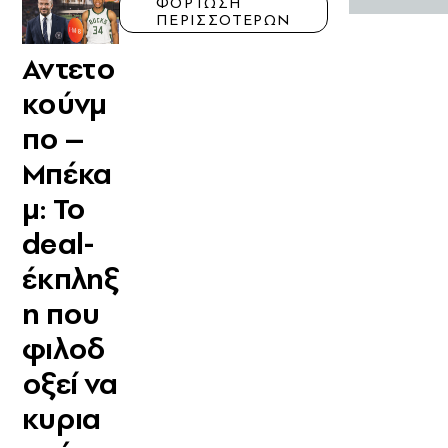
ΦΟΡΤΩΣΗ
ΠΕΡΙΣΣΟΤΕΡΩΝ
Αντετο
κούνμ
πο –
Μπέκα
μ: Το
deal-
έκπληξ
η που
φιλοδ
οξεί να
κυρια