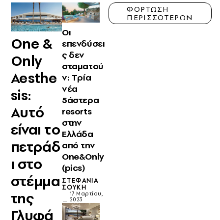
ΦΟΡΤΩΣΗ
ΠΕΡΙΣΣΟΤΕΡΩΝ
Οι
One &
επενδύσει
ς δεν
Only
σταματού
Aesthe
ν: Tρία
νέα
sis:
5άστερα
Αυτό
resorts
στην
είναι το
Ελλάδα
πετράδ
από την
One&Only
ι στο
(pics)
στέμμα
ΣΤΕΦΑΝΊΑ
ΣΟΎΚΗ
της
17 Μαρτίου,
2023
Γλυφά