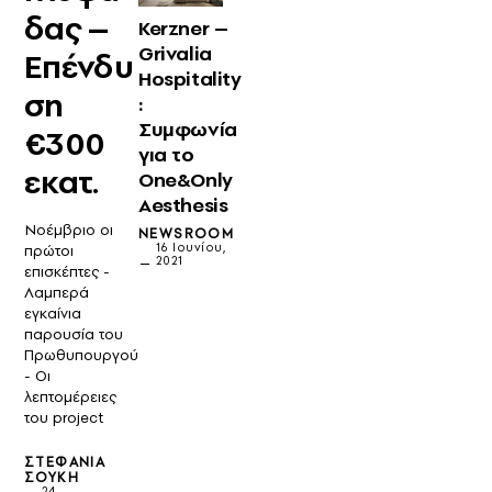
δας –
Kerzner –
Grivalia
Επένδυ
Hospitality
ση
:
Συμφωνία
€300
για το
εκατ.
One&Only
Aesthesis
Νοέμβριο οι
NEWSROOM
16 Ιουνίου,
πρώτοι
2021
επισκέπτες -
Λαμπερά
εγκαίνια
παρουσία του
Πρωθυπουργού
- Oι
λεπτομέρειες
του project
ΣΤΕΦΑΝΊΑ
ΣΟΎΚΗ
24