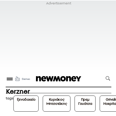
Kerzner
tags
ξενοδοχείο
Κυριάκος
Πρεμ
Grival
Μητσοτάκης
Γουάτσα
Hospital