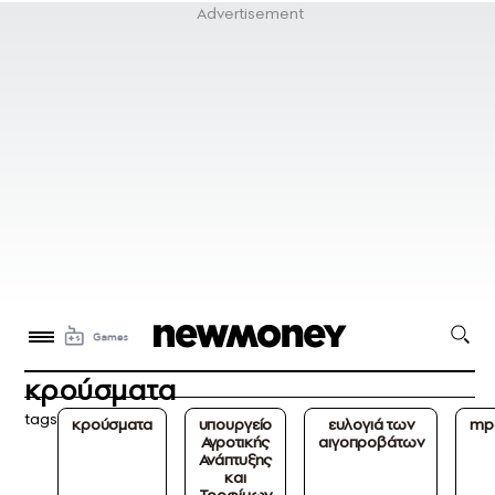
κρούσματα
tags
κρούσματα
υπουργείο
ευλογιά των
mp
Αγροτικής
αιγοπροβάτων
Ανάπτυξης
και