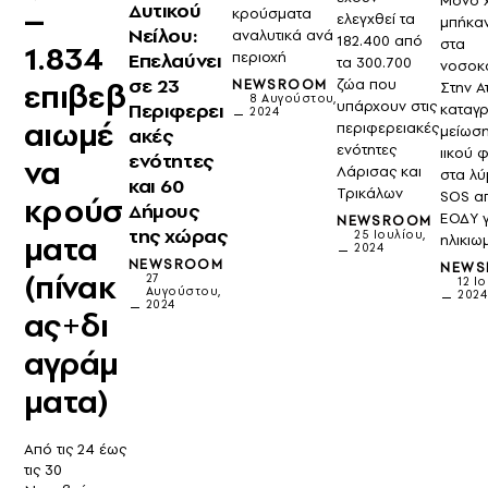
Μόνο 
Δυτικού
–
κρούσματα
ελεγχθεί τα
μπήκα
Νείλου:
αναλυτικά ανά
182.400 από
στα
1.834
περιοχή
Επελαύνει
τα 300.700
νοσοκο
σε 23
ζώα που
επιβεβ
NEWSROOM
Στην Α
8 Αυγούστου,
υπάρχουν στις
Περιφερει
καταγ
2024
αιωμέ
περιφερειακές
μείωση
ακές
ενότητες
ιικού 
ενότητες
να
Λάρισας και
στα λύ
και 60
Τρικάλων
SOS α
κρούσ
Δήμους
ΕΟΔΥ γ
NEWSROOM
της χώρας
25 Ιουλίου,
ματα
ηλικιω
2024
NEWSROOM
NEW
(πίνακ
27
12 Ι
Αυγούστου,
202
2024
ας+δι
αγράμ
ματα)
Από τις 24 έως
τις 30