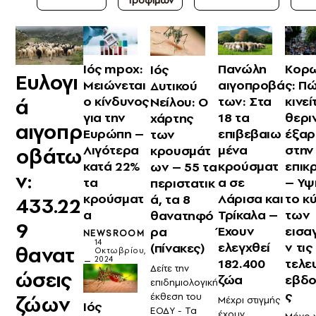
Τροφίμων
Ιός mpox:
Πανώλη
Κορ
Ιός
Ευλογι
Μειώνεται
αιγοπροβά
ς: Π
Δυτικού
ο κίνδυνος
των: Στα
κινεί
ά
Νείλου: O
για την
18 τα
θερι
χάρτης
αιγοπρ
Ευρώπη –
επιβεβαιω
έξαρ
των
Λιγότερα
μένα
στην
κρουσμάτ
οβάτω
κατά 22%
κρούσματ
επικ
ων – 55 τα
ν:
τα
α σε
– Υψ
περιστατικ
κρούσματ
Λάρισα και
το κ
ά, τα 8
433.22
α
Τρίκαλα –
των
θανατηφό
9
Έχουν
εισ
ρα
NEWSROOM
14
ελεγχθεί
ν τις
(πίνακες)
θανατ
Οκτωβρίου,
2024
182.400
τελε
Δείτε την
ώσεις
ζώα
εβδ
επιδημιολογική
ς
έκθεση του
ζώων
Μέχρι στιγμής
Ιός
ΕΟΔΥ - Τα
έχουν