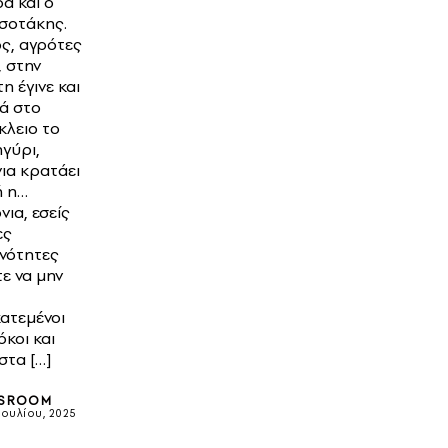
α και ο
σοτάκης.
ς, αγρότες
, στην
η έγινε και
κά στο
λειο το
γύρι,
ια κρατάει
ή η…
νια, εσείς
ες
νότητες
τε να μην
ατεμένοι
κοι και
στα […]
SROOM
Ιουλίου, 2025