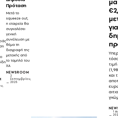
μα
Πρόταση
€2
Μετά το
με
squeeze out,
η εταιρεία θα
γι
συγκαλέσει
δη
γενική
συνέλευση με
ράς
πρ
θέμα τη
ηση
διαγραφή της
Υπερ
μετοχής από
το
τόσο
το ταμπλό του
ίδη
τιμή
ΧΑ
(1,9
NEWSROOM
και 
2
M
Σεπτεμβρίου,
αποτ
2025
ευρώ
υ,
αιτι
γνώ
NEW
1 
20