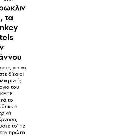
ρωκλιν
, τα
nkey
tels
ν
άννου
ρετε, για να
στε δίκαιοι
ιλικρινείς
ργιο του
ΚΕΠΕ
κά το
ώθηκε η
ερινή
έρνηση,
στε το’ πε
 την πρώτη