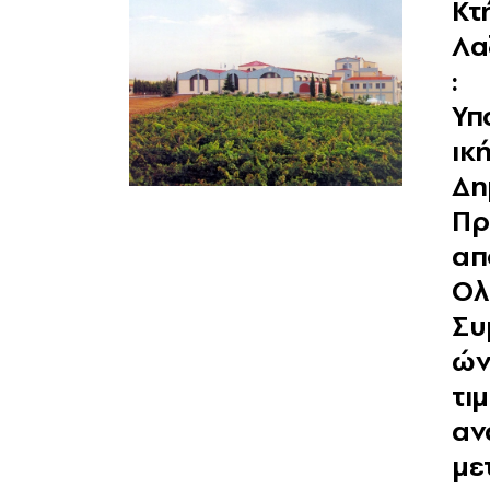
Κτ
Λα
:
Υπ
ικ
Δη
Πρ
απ
Ολ
Συ
ών
τι
αν
με