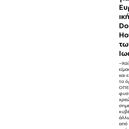
Ευ
ική
Do
Ho
τω
Ιω
–Χαί
είμα
και ε
το ό
ΟΠΕ
φυσι
χρε
σημ
κυβ
άλλω
από