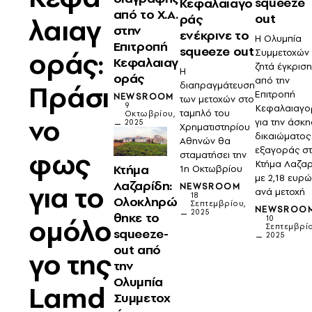
squeeze
Κεφαλαιαγο
από το Χ.Α.
out
ράς
λαιαγ
στην
ενέκρινε το
Η Ολυμπία
Επιτροπή
squeeze out
οράς:
Συμμετοχών
Κεφαλαιαγ
ζητά έγκριση
Η
οράς
από την
Πράσι
διαπραγμάτευση
Επιτροπή
NEWSROOM
των μετοχών στο
9
Κεφαλαιαγο
ταμπλό του
Οκτωβρίου,
νο
για την άσκ
2025
Χρηματιστηρίου
δικαιώματος
Αθηνών θα
εξαγοράς σ
φως
σταματήσει την
Κτήμα Λαζαρ
Κτήμα
1η Οκτωβρίου
με 2,18 ευρώ
Λαζαρίδη:
για το
NEWSROOM
ανά μετοχή
18
Ολοκληρώ
Σεπτεμβρίου,
NEWSROO
2025
θηκε το
ομόλο
10
Σεπτεμβρίο
squeeze-
2025
out από
γο της
την
Ολυμπία
Lamd
Συμμετοχ