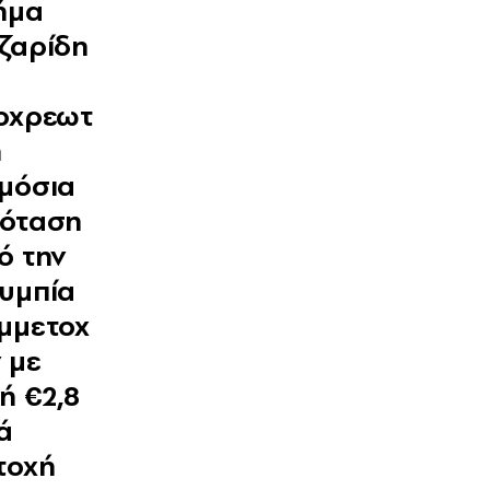
ήμα
ζαρίδη
οχρεωτ
ή
μόσια
όταση
ό την
υμπία
μμετοχ
 με
μή €2,8
ά
τοχή