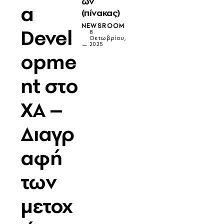
ών
a
(πίνακας)
NEWSROOM
Devel
8
Οκτωβρίου,
2025
opme
nt στο
ΧΑ –
Διαγρ
αφή
των
μετοχ