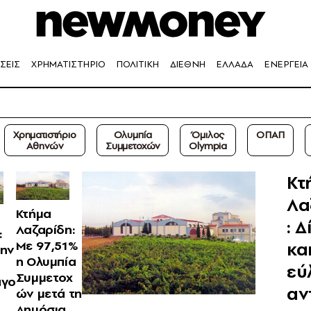
ΣΕΙΣ
ΧΡΗΜΑΤΙΣΤΗΡΙΟ
ΠΟΛΙΤΙΚΗ
ΔΙΕΘΝΗ
ΕΛΛΑΔΑ
ΕΝΕΡΓΕΙΑ
Χρηματιστήριο
Ολυμπία
Όμιλος
ΟΠΑΠ
Αθηνών
Συμμετοχών
Olympia
Κτ
Λα
Κτήμα
: Δ
Λαζαρίδη:
:
κα
Με 97,51%
την
η Ολυμπία
εύ
Συμμετοχ
αγο
αν
ών μετά τη
Δημόσια