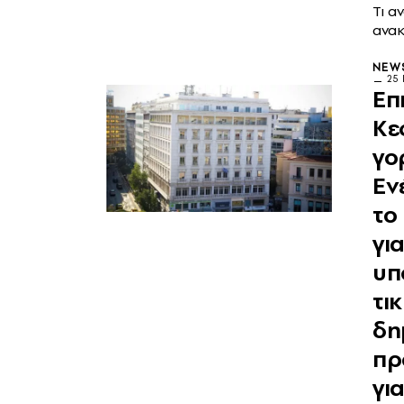
Τι α
ανα
NEW
25 
Επ
Κε
γο
Εν
το
γι
υπ
τι
δη
πρ
γι