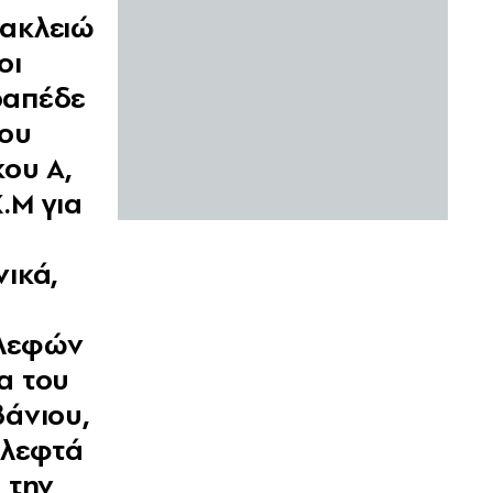
ακλειώ
οι
απέδε
του
κου Α,
Κ.Μ για
νικά,
λεφών
α του
βάνιου,
 λεφτά
α την