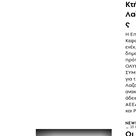
Κτ
Λα
ς
Η Ε
Κεφ
ενέκ
δημ
πρό
ΟΛΥ
ΣΥΜ
για 
Λαζα
ανα
άδει
ΑΕΕ
και 
NEW
23 
Οι