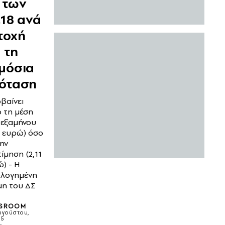
 των
,18 ανά
τοχή
α τη
μόσια
όταση
βαίνει
 τη μέση
 εξαμήνου
8 ευρώ) όσο
την
ίμηση (2,11
) - Η
ολογημένη
μη του ΔΣ
SROOM
Αυγούστου,
25