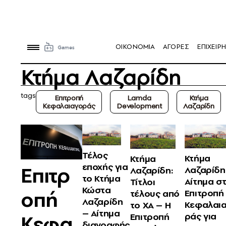
OIKONOMIA
ΑΓΟΡΕΣ
ΕΠΙΧΕΙΡΗ
Κτήμα Λαζαρίδη
tags
Επιτροπή
Lamda
Κτήμα
Κεφαλαιαγοράς
Development
Λαζαρίδη
Τέλος
Κτήμα
Κτήμα
εποχής για
Επιτρ
Λαζαρίδη
Λαζαρίδη:
το Κτήμα
Αίτημα σ
Τίτλοι
Κώστα
οπή
Επιτροπή
τέλους από
Λαζαρίδη
Κεφαλαι
το ΧΑ – Η
– Αίτημα
ράς για
Κεφα
Επιτροπή
διαγραφής