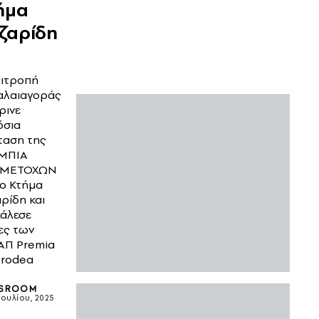
ήμα
ζαρίδη
πιτροπή
αλαιαγοράς
ρινε
όσια
ταση της
ΜΠΙΑ
ΜΕΤΟΧΩΝ
το Κτήμα
ρίδη και
κάλεσε
ες των
ΑΠ Premia
Prodea
SROOM
Ιουλίου, 2025