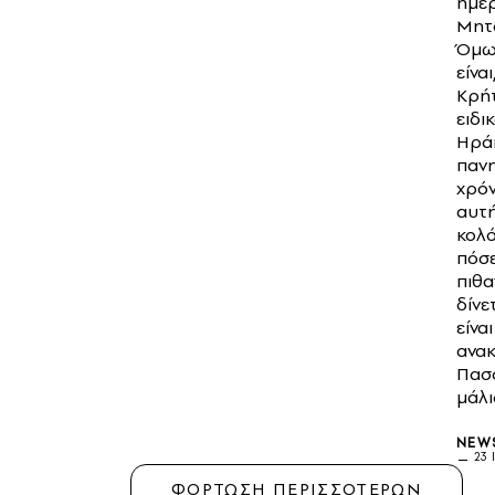
ημέρ
Μητ
Όμω
είναι
Κρήτ
ειδι
Ηράκ
πανη
χρόν
αυτ
κολό
πόσ
πιθα
δίνε
είναι
ανακ
Πασό
μάλι
NEW
23 
ΦΟΡΤΩΣΗ ΠΕΡΙΣΣΟΤΕΡΩΝ