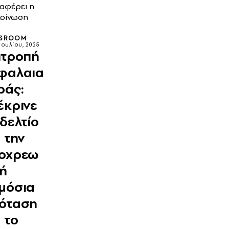
ναφέρει η
κοίνωση
SROOM
Ιουλίου, 2025
ιτροπή
φαλαια
ράς:
έκρινε
 δελτίο
α την
οχρεω
κή
μόσια
όταση
α το