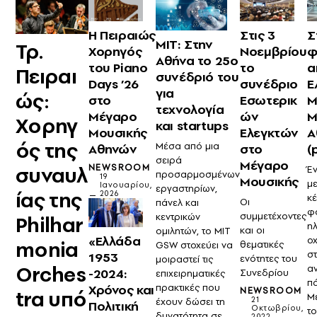
Η Πειραιώς
Στις 3
Σ
ΜΙΤ: Στην
Τρ.
Χορηγός
Νοεμβρίου
φ
Αθήνα το 25ο
του Piano
το
α
Πειραι
συνέδριό του
Days ’26
συνέδριο
Ε
για
ώς:
στο
Εσωτερικ
Μ
τεχνολογία
Μέγαρο
ών
Μ
Χορηγ
και startups
Μουσικής
Ελεγκτών
Α
ός της
Μέσα από μια
Αθηνών
στο
(
σειρά
Μέγαρο
συναυλ
NEWSROOM
Έ
προσαρμοσμένων
19
Μουσικής
μ
Ιανουαρίου,
εργαστηρίων,
ίας της
2026
κ
Οι
πάνελ και
φ
συμμετέχοντες
κεντρικών
Philhar
η
και οι
ομιλητών, το MIT
«Ελλάδα
ο
monia
θεματικές
GSW στοχεύει να
σ
1953
ενότητες του
μοιραστεί τις
Orches
αν
-2024:
Συνεδρίου
επιχειρηματικές
π
πρακτικές που
Χρόνος και
NEWSROOM
tra υπό
Μ
21
έχουν δώσει τη
Πολιτική
Οκτωβρίου,
τ
δυνατότητα σε
2022