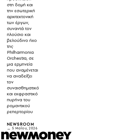
στη δομή και
την εσωτερική
αρχιτεκτονική
των έργων,
συναντά τον
πλούσιο και
βελούδινο ήχο
της
Philharmonia
Orchestra, σε
μια ερμηνεία
που αναμένεται
να αναδείξει
τον
συναισθηματικό
και εκφραστικό
πυρήνα του
ρομαντικού
ρεπερτορίου
NEWSROOM
5 Μαΐου, 2026