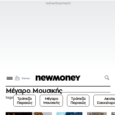
Μέγαρο Μουσικής
tags
Τράπεζα
Μέγαρο
Tράπεζα
Αικατε
Πειραιώς
Μουσικής
Πειραιώς
Σακκελαρ