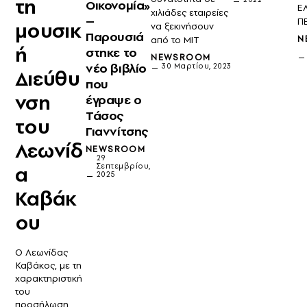
τη
Οικονομία»
Ε
χιλιάδες εταιρείες
–
Π
μουσικ
να ξεκινήσουν
Παρουσιά
N
από το MIT
ή
στηκε το
NEWSROOM
νέο βιβλίο
30 Μαρτίου, 2023
Διεύθυ
που
νση
έγραψε ο
Τάσος
του
Γιαννίτσης
Λεωνίδ
NEWSROOM
29
α
Σεπτεμβρίου,
2025
Καβάκ
ου
Ο Λεωνίδας
Καβάκος, με τη
χαρακτηριστική
του
προσήλωση