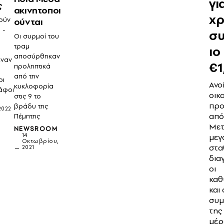
γι
ς
ακινητοποι
χ
ούν
ούνται
 -
σ
Οι συρμοί του
τραμ
ιο
αποσύρθηκαν
έναν
€1
προληπτικά
από την
οι
Ανο
κυκλοφορία
άφοι
οικ
στις 9 το
πρ
βράδυ της
2022
από
Πέμπτης
Μετ
NEWSROOM
μεγ
14
Οκτωβρίου,
στα
2021
δια
οι
καθ
και 
συμ
της
μέρ