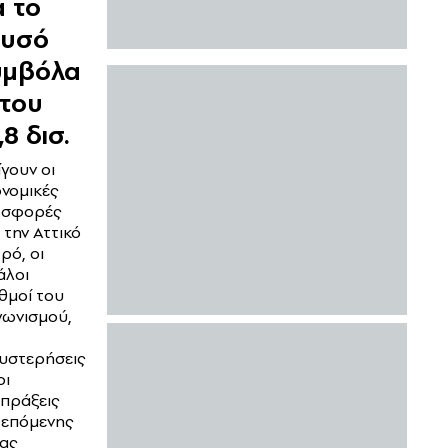
α το
ρυσό
υμβόλα
 του
,8 δισ.
ίγουν οι
ονομικές
οσφορές
 την Αττικό
ρό, οι
άλοι
θμοί του
γωνισμού,
υστερήσεις
οι
πράξεις
 επόμενης
ας