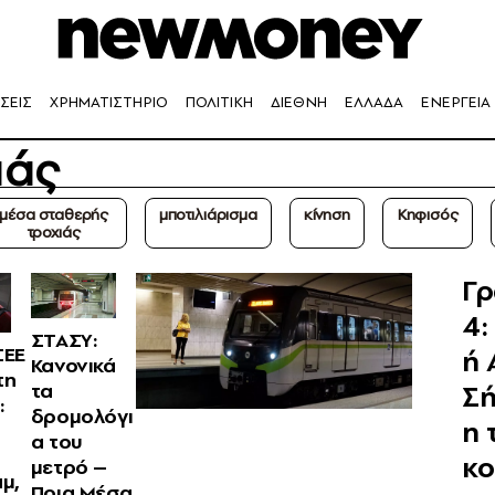
ΣΕΙΣ
ΧΡΗΜΑΤΙΣΤΗΡΙΟ
ΠΟΛΙΤΙΚΗ
ΔΙΕΘΝΗ
ΕΛΛΑΔΑ
ΕΝΕΡΓΕΙΑ
ιάς
μέσα σταθερής
μποτιλιάρισμα
κίνηση
Κηφισός
τροχιάς
Γ
4:
ΣΤΑΣΥ:
ΣΕΕ
ή 
Κανονικά
τη
Σ
τα
:
δρομολόγι
η 
α του
κ
μετρό –
μ,
Ποια Μέσα