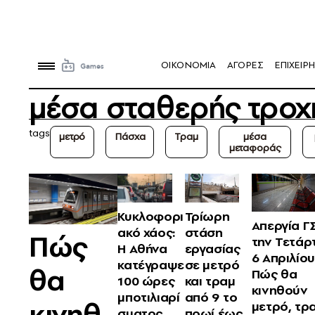
OIKONOMIA
ΑΓΟΡΕΣ
ΕΠΙΧΕΙΡΗ
μέσα σταθερής τροχ
tags
μετρό
Πάσχα
Τραμ
μέσα
μεταφοράς
Κυκλοφορι
Τρίωρη
Απεργία Γ
ακό χάος:
στάση
Πώς
την Τετάρ
Η Αθήνα
εργασίας
6 Απριλίου
κατέγραψε
σε μετρό
θα
Πώς θα
100 ώρες
και τραμ
κινηθούν
μποτιλιαρί
από 9 το
κινηθ
μετρό, τρα
σματος
πρωί έως