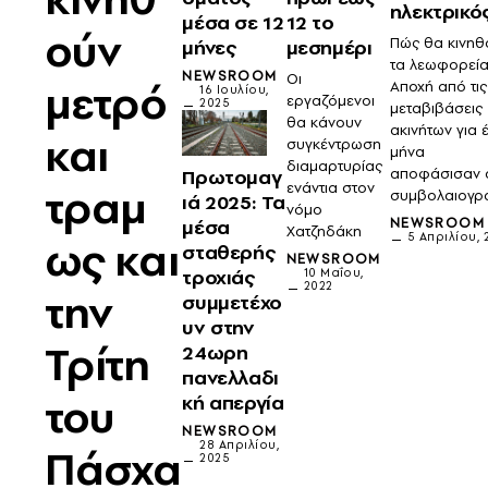
ηλεκτρικό
μέσα σε 12
12 το
ούν
Πώς θα κινηθ
μήνες
μεσημέρι
τα λεωφορεία
NEWSROOM
Οι
μετρό
Αποχή από τις
16 Ιουλίου,
εργαζόμενοι
2025
μεταβιβάσεις
θα κάνουν
ακινήτων για 
και
συγκέντρωση
μήνα
διαμαρτυρίας
Πρωτομαγ
αποφάσισαν 
τραμ
ενάντια στον
συμβολαιογρ
ιά 2025: Τα
νόμο
μέσα
NEWSROOM
Χατζηδάκη
5 Απριλίου, 
ως και
σταθερής
NEWSROOM
τροχιάς
10 Μαΐου,
2022
την
συμμετέχο
υν στην
Τρίτη
24ωρη
πανελλαδι
του
κή απεργία
NEWSROOM
28 Απριλίου,
Πάσχα
2025