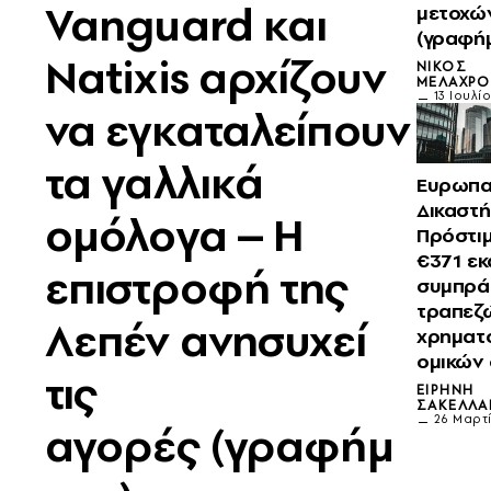
Vanguard και
μετοχώ
(γραφή
Natixis αρχίζουν
ΝΊΚΟΣ
ΜΕΛΑΧΡΟ
13 Ιουλί
να εγκαταλείπουν
τα γαλλικά
Ευρωπα
Δικαστή
ομόλογα – Η
Πρόστι
€371 εκα
επιστροφή της
συμπρά
τραπεζώ
Λεπέν ανησυχεί
χρηματ
ομικών
τις
ΕΙΡΉΝΗ
ΣΑΚΕΛΛΆ
26 Μαρτί
αγορές (γραφήμ