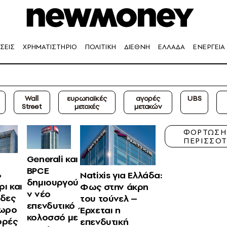
ΣΕΙΣ
ΧΡΗΜΑΤΙΣΤΗΡΙΟ
ΠΟΛΙΤΙΚΗ
ΔΙΕΘΝΗ
ΕΛΛΑΔΑ
ΕΝΕΡΓΕΙΑ
Wall
ευρωπαϊκές
αγορές
UBS
Street
μετοχές
μετοχών
ΦΟΡΤΩΣ
ΠΕΡΙΣΣΟ
Generali και
BPCE
»
Natixis για Ελλάδα:
δημιουργού
ρι και
Φως στην άκρη
ν νέο
δες
του τούνελ –
επενδυτικό
ωρο
Έρχεται η
κολοσσό με
ορές
επενδυτική