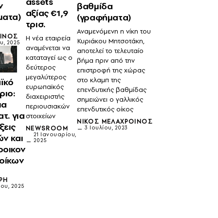
assets
ν
βαθμίδα
αξίας €1,9
ματα)
(γραφήματα)
τρισ.
Αναμενόμενη η νίκη του
ΙΝΌΣ
Η νέα εταιρεία
Κυριάκου Μητσοτάκη,
ου, 2025
αναμένεται να
αποτελεί το τελευταίο
καταταγεί ως ο
βήμα πριν από την
δεύτερος
επιστροφή της χώρας
μεγαλύτερος
στο κλαμπ της
ϊκό
ευρωπαϊκός
επενδυτικής βαθμίδας
ριο:
διαχειριστής
σημειώνει ο γαλλικός
μα
περιουσιακών
επενδυτικός οίκος
τ. για
στοιχείων
ΝΊΚΟΣ ΜΕΛΑΧΡΟΙΝΌΣ
ξεις
NEWSROOM
3 Ιουλίου, 2023
21 Ιανουαρίου,
ν και
2025
οοικον
 οίκων
ΡΗ
ου, 2025