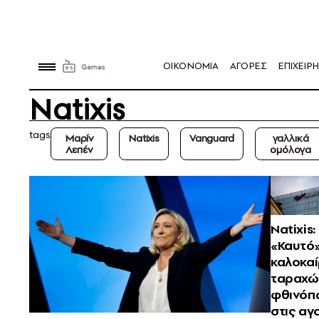
OIKONOMIA
ΑΓΟΡΕΣ
ΕΠΙΧΕΙΡΗ
Natixis
tags
Μαρίν
Natixis
Vanguard
γαλλικά
Λεπέν
ομόλογα
Natixis:
«Καυτό
καλοκαί
ταραχώ
φθινόπ
στις αγ