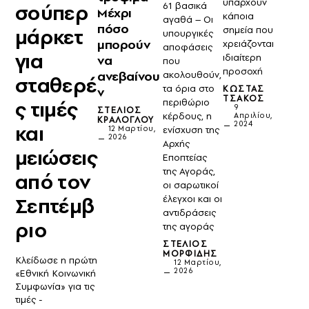
υπάρχουν
σούπερ
61 βασικά
Μέχρι
κάποια
αγαθά – Οι
πόσο
μάρκετ
σημεία που
υπουργικές
μπορούν
χρειάζονται
αποφάσεις
για
ιδιαίτερη
να
που
προσοχή
ανεβαίνου
ακολουθούν,
σταθερέ
τα όρια στο
ΚΏΣΤΑΣ
ν
ΤΣΆΚΟΣ
ς τιμές
περιθώριο
9
ΣΤΈΛΙΟΣ
κέρδους, η
Απριλίου,
ΚΡΆΛΟΓΛΟΥ
2024
και
ενίσχυση της
12 Μαρτίου,
2026
Αρχής
μειώσεις
Εποπτείας
της Αγοράς,
από τον
οι σαρωτικοί
Σεπτέμβ
έλεγχοι και οι
αντιδράσεις
ριο
της αγοράς
ΣΤΈΛΙΟΣ
ΜΟΡΦΊΔΗΣ
Κλείδωσε η πρώτη
12 Μαρτίου,
2026
«Εθνική Κοινωνική
Συμφωνία» για τις
τιμές -