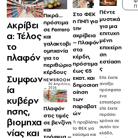
Φ
Π
Πέντε
Στο ΦΕΚ
Πικρά…
μυστικά
η ΠΝΠ για
πρόστιμα
Ακρίβει
για μια
την
σε Ferrero
επιτυχη
α: Τέλος
ακρίβεια
και
μένη
– Πλαφόν
γαλακτοβι
το
επιχείρη
στα
ομηχανία
ση
πλαφόν
κέρδη,
για το
εστίαση
πρόστιμα
περιθώριο
–
ς
έως €5
κέρδους
Συμφων
εκατ. και
Είτε έχετε
NEWSROOM
ανοίξει
δημοσιοπ
30 Απριλίου,
ία
2026
πρόσφατα
οίηση
ένα
κυβέρν
των
εστιατόριο
παραβατ
Πλαφόν
ησης,
είτε έχετε
ών
περάσει
στις τιμές
βιομηχα
χρόνια σε
σε βενζίνη
Τι προβλέπει
αυτόν τον
το ΦΕΚ για
και
νίας και
κλάδο,
καύσιμα και
τρόφιμα –