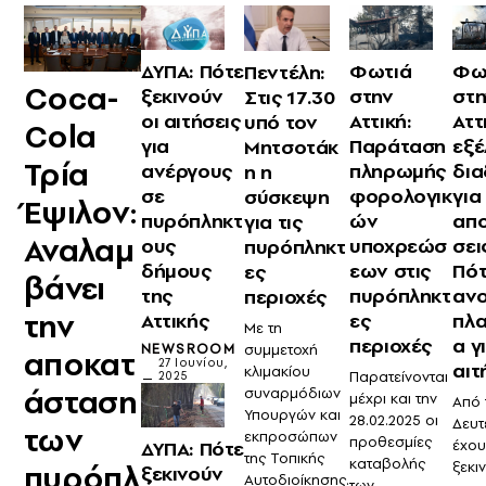
ΔΥΠΑ: Πότε
Φωτιά
Φω
Πεντέλη:
Coca-
ξεκινούν
στην
στη
Στις 17.30
οι αιτήσεις
Αττική:
Αττ
υπό τον
Cola
για
Παράταση
εξέ
Μητσοτάκ
Τρία
ανέργους
πληρωμής
δια
η η
σε
φορολογικ
για 
σύσκεψη
Έψιλον:
πυρόπληκτ
ών
απ
για τις
Αναλαμ
ους
υποχρεώσ
σει
πυρόπληκτ
δήμους
εων στις
Πό
ες
βάνει
της
πυρόπληκτ
ανο
περιοχές
την
Αττικής
ες
πλ
Με τη
περιοχές
α γ
συμμετοχή
NEWSROOM
αποκατ
27 Ιουνίου,
αιτ
κλιμακίου
Παρατείνονται
2025
άσταση
συναρμόδιων
μέχρι και την
Από 
Υπουργών και
28.02.2025 οι
Δευ
των
εκπροσώπων
προθεσμίες
έχου
ΔΥΠΑ: Πότε
της Τοπικής
καταβολής
πυρόπλ
ξεκι
ξεκινούν
Αυτοδιοίκησης.
των