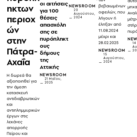
αυτο
οι αιτήσεις
ηκτων
βεβαιωμένων
NEWSROOM
μηχα
για 100
20
οφειλών, που
Αναλ
Αυγούστου,
περιοχ
θέσεις
2024
λήγουν ή
μέτρ
απασχόλη
έληξαν από
στήρ
ών
11.08.2024
σης σε
πυρ
μέχρι και
στην
πυρόπληκτ
NE
28.02.2025
14
ους
Αυ
Πάτρα-
NEWSROOM
20
δήμους
15
Αυγούστου,
Αχαΐα
της
2024
Αττικής
NEWSROOM
Η δωρεά θα
21 Μαΐου,
αξιοποιηθεί για
2025
την άμεση
κατασκευή
αντιδιαβρωτικών
και
αντιπλημμυρικών
έργων στις
λεκάνες
απορροής
Πείρου και