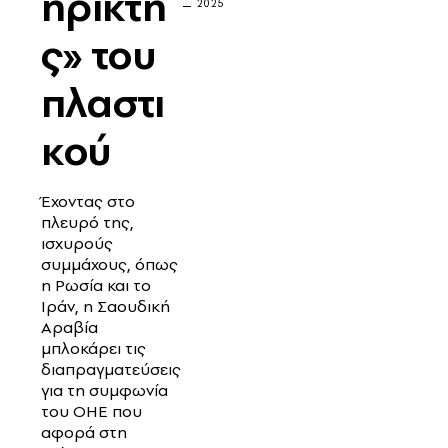
ηρικτή
2025
ς» του
πλαστι
κού
Έχοντας στο
πλευρό της,
ισχυρούς
συμμάχους, όπως
η Ρωσία και το
Ιράν, η Σαουδική
Αραβία
μπλοκάρει τις
διαπραγματεύσεις
για τη συμφωνία
του ΟΗΕ που
αφορά στη