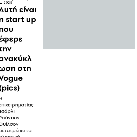
2025
Αυτή είναι
η start up
που
έφερε
την
ανακύκλ
ωση στη
Vogue
(pics)
Η
επιχειρηματίας
Τσάρλι
Ρούντκιν-
Ουίλσον
μετατρέπει τα
πλαστικά