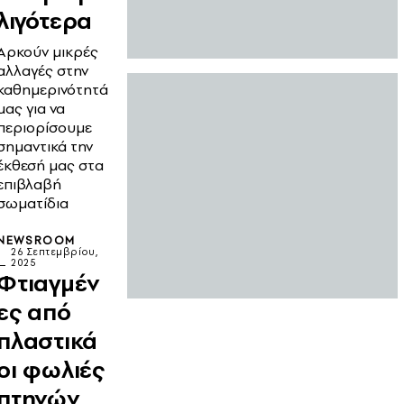
λιγότερα
Αρκούν μικρές
αλλαγές στην
καθημερινότητά
μας για να
περιορίσουμε
σημαντικά την
έκθεσή μας στα
επιβλαβή
σωματίδια
NEWSROOM
26 Σεπτεμβρίου,
2025
Φτιαγμέν
ες από
πλαστικά
οι φωλιές
πτηνών