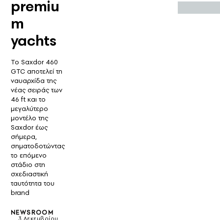
premiu
m
yachts
Το Saxdor 460
GTC αποτελεί τη
ναυαρχίδα της
νέας σειράς των
46 ft και το
μεγαλύτερο
μοντέλο της
Saxdor έως
σήμερα,
σηματοδοτώντας
το επόμενο
στάδιο στη
σχεδιαστική
ταυτότητα του
brand
NEWSROOM
3 Δεκεμβρίου,