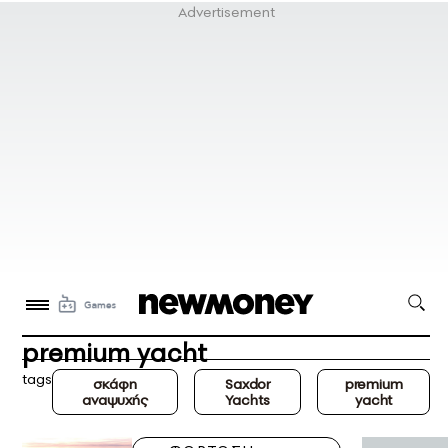
premium yacht
tags
σκάφη
Saxdor
premium
αναψυχής
Yachts
yacht