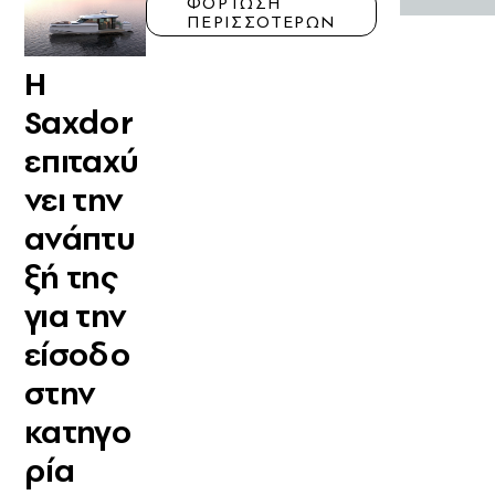
ΦΟΡΤΩΣΗ
ΠΕΡΙΣΣΟΤΕΡΩΝ
Η
Saxdor
επιταχύ
νει την
ανάπτυ
ξή της
για την
είσοδο
στην
κατηγο
ρία