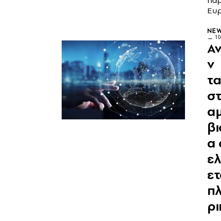
παρ
Ευ
NE
10
Α
ν
τα
σ
αμ
βι
α 
ελ
ετ
π
ρι