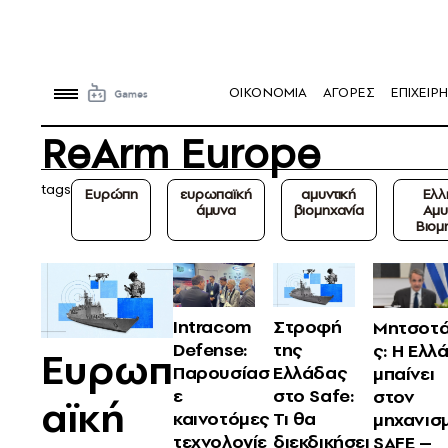
OIKONOMIA
ΑΓΟΡΕΣ
ΕΠΙΧΕΙΡΗ
ReArm Europe
tags
Ευρώπη
ευρωπαϊκή
αμυντική
Ελλ
άμυνα
βιομηχανία
Αμυ
Βιομ
Intracom
Στροφή
Μητσοτ
Defense:
της
ς: Η Ελλ
Ευρωπ
Παρουσίασ
Ελλάδας
μπαίνει
ε
στο Safe:
στον
αϊκή
καινοτόμες
Τι θα
μηχανισ
τεχνολογίε
διεκδικήσει
SAFE –