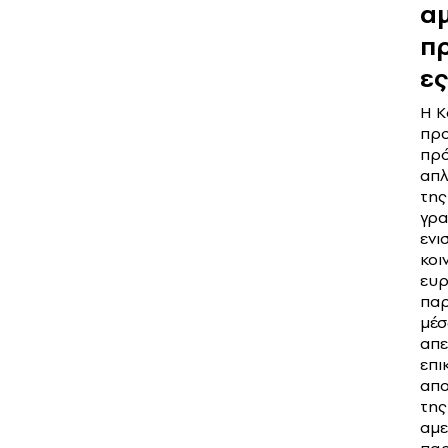
αμ
π
ες
Η Κ
προ
πρ
απλ
της
γρα
ενι
κοι
ευ
παρ
μέ
απε
επι
απ
της
αμε