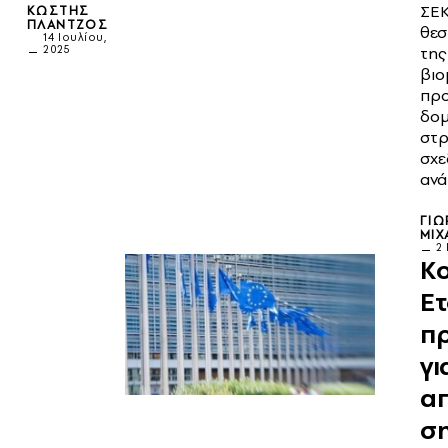
ΣΕΚ
ΚΩΣΤΉΣ
ΠΛΆΝΤΖΟΣ
θεσ
14 Ιουλίου,
2025
της
βιο
προ
δο
στρ
σχε
ανά
ΓΙΏ
ΜΙΧ
2 
Κο
Ετ
π
γι
α
ση