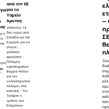
από την ΕΕ
ελ
για το
 για
ετ
Ταμείο
– 
Άμυνας
η
νας
πρ
«Καπνός» 14
δισ. ευρώ από
αι η
ΣΕ
Ελλάδα και ΝΑ
ης
Ευρώπη για να
θε
ναι
γίνουν….
πλ
γαλλικές
φρεγάτες -
Ξεκ
Πόλεμος
ργός
δια
χαρακωμάτων
OM
συμ
Βορρά Νότου
υ,
Saf
για τον
ελλ
«ολοκληρωτικό
αμυ
πόλεμο» στα
καπνικά - Την
ετα
Τετάρτη η
καλ
«μάχη» των
κατ
Επιτρόπων
προ