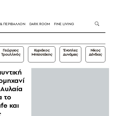
 & ΠΕΡΙΒΑΛΛΟΝ
DARK ROOM
FINE LIVING
Γεώργιος
Κυριάκος
Ένοπλες
Νίκος
Τρουλλινός
Μητσοτάκης
Δυνάμεις
Δένδιας
υντική
ομηχανί
 Αυλαία
α το
fe και
ς