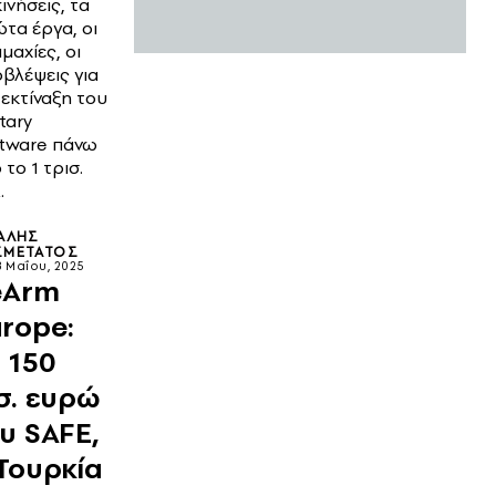
κινήσεις, τα
τα έργα, οι
μαχίες, οι
βλέψεις για
 εκτίναξη του
itary
tware πάνω
 το 1 τρισ.
.
ΆΛΗΣ
ΣΜΕΤΆΤΟΣ
8 Μαΐου, 2025
eArm
rope:
 150
σ. ευρώ
υ SAFE,
Τουρκία