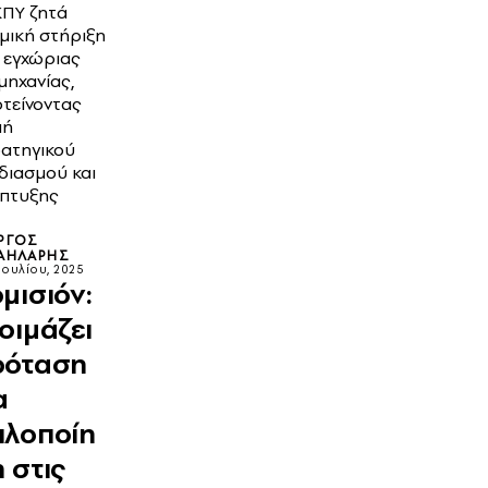
ΠΥ ζητά
μική στήριξη
 εγχώριας
μηχανίας,
τείνοντας
μή
ατηγικού
διασμού και
πτυξης
ΡΓΟΣ
ΑΗΛΆΡΗΣ
Ιουλίου, 2025
μισιόν:
οιμάζει
ρόταση
α
πλοποίη
 στις