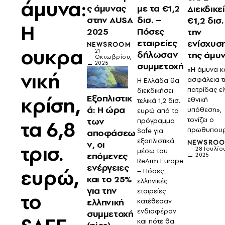
άμυνα:
ς άμυνας
με τα €1,2
Διεκδικεί
στην AUSA
δισ. –
€1,2 δισ.
Η
2025
Πόσες
την
εταιρείες
ενίσχυσ
NEWSROOM
ουκρα
21
δήλωσαν
της άμυ
Οκτωβρίου,
2025
συμμετοχή
«Η άμυνα κ
νική
ασφάλεια τ
Η Ελλάδα θα
πατρίδας εί
διεκδικήσει
κρίση,
Εξοπλιστικ
εθνική
τελικά 1,2 δισ.
ά: Η ώρα
υπόθεση»,
ευρώ από το
των
τονίζει ο
τα 6,8
πρόγραμμα
πρωθυπου
Safe για
αποφάσεω
εξοπλιστικά
ν, οι
NEWSRO
τρισ.
28 Ιουλίο
μέσω του
επόμενες
2025
ReArm Europe
ενέργειες
ευρώ,
– Πόσες
και το 25%
ελληνικές
για την
εταιρείες
το
ελληνική
κατέθεσαν
ενδιαφέρον
συμμετοχή
και πότε θα