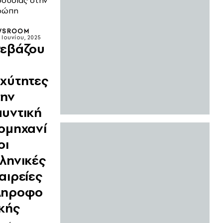
ουσίας στην
ρώπη
WSROOM
 Ιουνίου, 2025
νεβάζου
χύτητες
την
υντική
ομηχανί
οι
ληνικές
αιρείες
ληροφο
κής