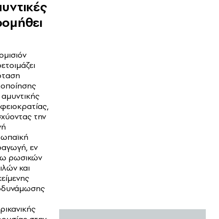
υντικές
ρομήθει
ομισιόν
ετοιμάζει
όταση
οποίησης
 αμυντικής
φειοκρατίας,
σχύοντας την
νή
ρωπαϊκή
αγωγή, εν
σω ρωσικών
ιλών και
κείμενης
οδυνάμωσης
ρικανικής