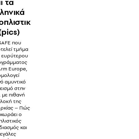
ι τα
ληνικά
οπλιστικ
(pics)
SAFE που
τελεί τμήμα
 ευρύτερου
ογράμματος
rm Europe,
μολογεί
νό αμυντικό
εισμό στην
., με πιθανή
λοκή της
ρκίας – Πώς
χωράει ο
πλιστικός
διασμός και
μεγάλες