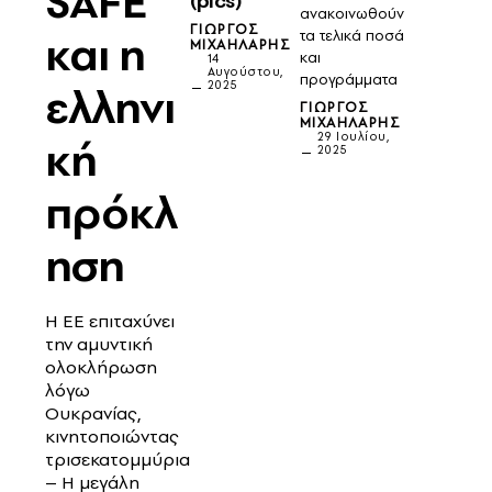
SAFE
(pics)
ανακοινωθούν
ΓΙΏΡΓΟΣ
και η
τα τελικά ποσά
ΜΙΧΑΗΛΆΡΗΣ
και
14
Αυγούστου,
προγράμματα
2025
ελληνι
ΓΙΏΡΓΟΣ
ΜΙΧΑΗΛΆΡΗΣ
29 Ιουλίου,
κή
2025
πρόκλ
ηση
Η ΕΕ επιταχύνει
την αμυντική
ολοκλήρωση
λόγω
Ουκρανίας,
κινητοποιώντας
τρισεκατομμύρια
– Η μεγάλη