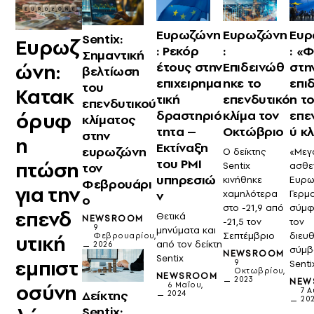
Ευρωζώνη
Ευρωζώνη
Ευρ
Sentix:
Ευρωζ
: Ρεκόρ
:
: «
Σημαντική
ώνη:
έτους στην
Επιδεινώθ
στη
βελτίωση
επιχειρημα
ηκε το
επι
του
Κατακ
τική
επενδυτικό
η τ
επενδυτικού
δραστηριό
κλίμα τον
επε
όρυφ
κλίματος
τητα –
Οκτώβριο
ύ κ
στην
η
Εκτίναξη
ευρωζώνη
Ο δείκτης
«Μεγ
του PMI
πτώση
τον
Sentix
ασθε
υπηρεσιώ
κινήθηκε
Ευρω
Φεβρουάρι
για την
ν
χαμηλότερα
Γερμ
ο
στο -21,9 από
σύμφ
επενδ
Θετικά
NEWSROOM
-21,5 τον
τον
9
μηνύματα και
Σεπτέμβριο
διευ
υτική
Φεβρουαρίου,
από τον δείκτη
2026
σύμβ
NEWSROOM
Sentix
εμπιστ
9
Senti
Οκτωβρίου,
NEWSROOM
2023
NEW
οσύνη
6 Μαΐου,
7 
Δείκτης
2024
20
Sentix: