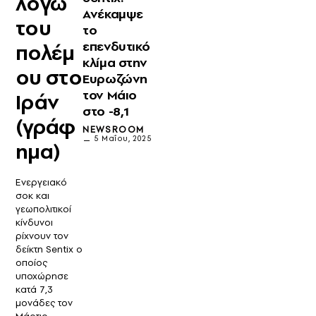
λόγω
Ανέκαμψε
του
το
επενδυτικό
πολέμ
κλίμα στην
ου στο
Ευρωζώνη
τον Μάιο
Ιράν
στο -8,1
(γράφ
NEWSROOM
5 Μαΐου, 2025
ημα)
Ενεργειακό
σοκ και
γεωπολιτικοί
κίνδυνοι
ρίχνουν τον
δείκτη Sentix ο
οποίος
υποχώρησε
κατά 7,3
μονάδες τον