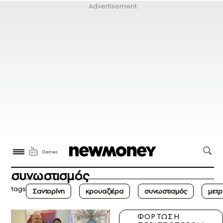
συνωστισμός
tags
Σαντορίνη
κρουαζιέρα
συνωστισμός
μετρ
ΦΟΡΤΩΣΗ