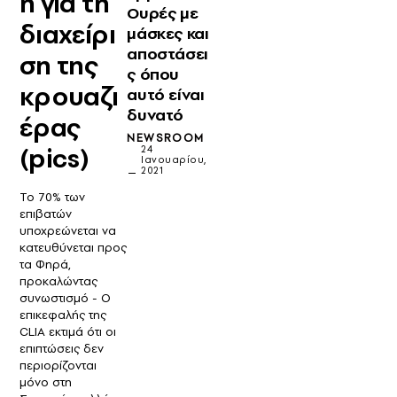
ή για τη
Ουρές με
διαχείρι
μάσκες και
αποστάσει
ση της
ς όπου
κρουαζι
αυτό είναι
δυνατό
έρας
NEWSROOM
(pics)
24
Ιανουαρίου,
2021
Το 70% των
επιβατών
υποχρεώνεται να
κατευθύνεται προς
τα Φηρά,
προκαλώντας
συνωστισμό - Ο
επικεφαλής της
CLIA εκτιμά ότι οι
επιπτώσεις δεν
περιορίζονται
μόνο στη