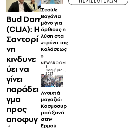
ΠΕΡΙΣΣΟΤΕΡΩΝ
Σεούλ:
Βαγόνια
Bud Darr
μόνο για
(CLIA): Η
όρθιους η
λύση στα
Σαντορί
«τρένα της
νη
Κολάσεως
»
κινδυνε
NEWSROOM
ύει να
8
Νοεμβρίου,
2023
γίνει
παράδει
Ανοιχτά
γμα
μαγαζιά:
Κοσμοσυρ
προς
ροή ξανά
αποφυγ
στην
Ερμού –