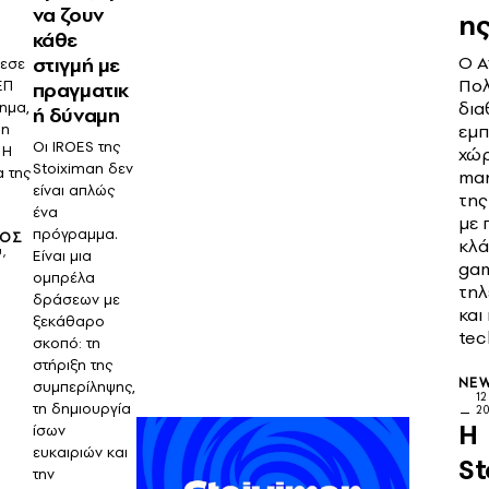
να ζουν
ης
κάθε
Ο Α
στιγμή με
θεσε
Πο
ΕΠ
πραγματικ
δια
χημα,
ή δύναμη
 η
εμπ
Οι IROES της
- Η
χώρ
Stoiximan δεν
 της
mar
είναι απλώς
της
ένα
με 
πρόγραμμα.
ΛΟΣ
κλά
,
Είναι μια
gam
ομπρέλα
τηλ
δράσεων με
και 
ξεκάθαρο
tec
σκοπό: τη
στήριξη της
NE
συμπερίληψης,
1
τη δημιουργία
2
Η
ίσων
ευκαιριών και
St
την