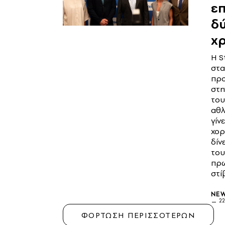
ε
δ
χρ
Η S
στ
προ
στη
του
αθλ
γίν
χορ
δίν
του
πρ
στί
NE
22
ΦΟΡΤΩΣΗ ΠΕΡΙΣΣΟΤΕΡΩΝ