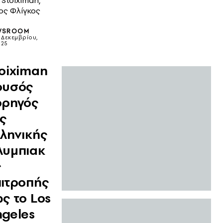
 Stoiximan,
ος Φλίγκος
WSROOM
2 Δεκεμβρίου,
025
oiximan
ρυσός
ορηγός
ς
ληνικής
λυμπιακ
ς
ιτροπής
ς το Los
geles