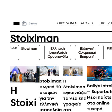
OIKONOMIA
ΑΓΟΡΕΣ
ΕΠΙΧΕΙΡΗ
Stoiximan
tags
Stoiximan
Ελληνική
Ελληνική
FIF
Ιστιοπλοϊκή
Ολυμπιακή
Ομοσπονδία
Επιτροπή
Stoiximan:
Η
Bally’s Intra
Η
Δωρεά 20
Stoiximan
– Superbet
σκαφών
εγκαινιάζει
Νέοι παίκτε
για την
τα νέα της
Stoixi
στα online
ελληνική
γραφεία
τυχερά
ιστιοπλοΐα
στη