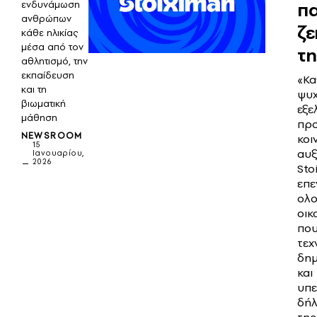
π
ενδυνάμωση
ανθρώπων
ζε
κάθε ηλικίας
μέσα από τον
τη
αθλητισμό, την
εκπαίδευση
«Κα
και τη
ψυχ
βιωματική
εξε
μάθηση
προ
NEWSROOM
κοι
15
αυξ
Ιανουαρίου,
2026
Sto
επε
ολ
οικ
που
τεχ
δημ
και
υπε
δή