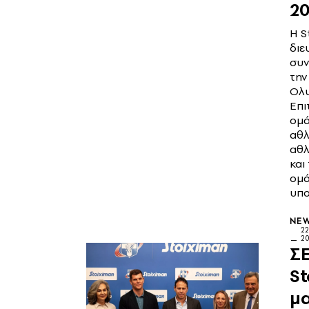
2
Η S
διε
συν
την
Ολ
Επι
ομά
αθλ
αθ
και
ομά
υπο
NE
2
2
ΣΕ
St
μα