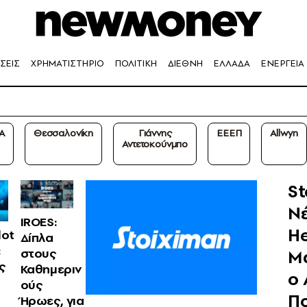
ΣΕΙΣ
ΧΡΗΜΑΤΙΣΤΗΡΙΟ
ΠΟΛΙΤΙΚΗ
ΔΙΕΘΝΗ
ΕΛΛΑΔΑ
ΕΝΕΡΓΕΙΑ
A
Θεσσαλονίκη
Γιάννης
ΕΕΕΠ
Allwyn
Αντετοκούνμπο
St
Ν
IROES:
H
lot
Δίπλα
:
M
στους
ς
Καθημεριν
ο
ούς
Π
Ήρωες, για