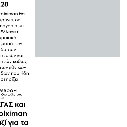
028
toiximan θα
υρύνει, σε
εργασία με
 Ελληνική
υμπιακή
τροπή, την
δα των
ητριών και
λητών καθώς
 των εθνικών
δων που ήδη
στηρίζει
WSROOM
2 Οκτωβρίου,
025
ΓΑΣ και
oiximan
ζί για τα