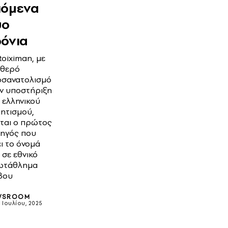
πόμενα
ύο
όνια
toiximan, με
αθερό
σανατολισμό
ν υποστήριξη
 ελληνικού
ητισμού,
εται ο πρώτος
ηγός που
ει το όνομά
 σε εθνικό
ωτάθλημα
βου
WSROOM
 Ιουλίου, 2025