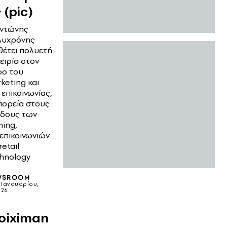
 (pic)
ντώνης
λυχρόνης
θέτει πολυετή
ειρία στον
ο του
keting και
 επικοινωνίας,
πορεία στους
δους των
ing,
επικοινωνιών
retail
hnology
WSROOM
2 Ιανουαρίου,
026
oiximan