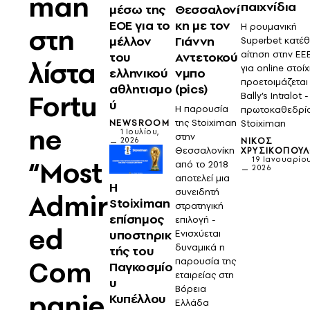
man
παιχνίδια
μέσω της
Θεσσαλονί
ΕΟΕ για το
κη με τον
Η ρουμανική
στη
μέλλον
Γιάννη
Superbet κατέ
αίτηση στην ΕΕ
του
Αντετοκού
λίστα
για online στοί
ελληνικού
νμπο
προετοιμάζεται
αθλητισμο
(pics)
Fortu
Bally’s Intralot 
ύ
Η παρουσία
πρωτοκαθεδρία
της Stoiximan
Stoiximan
NEWSROOM
ne
1 Ιουλίου,
στην
ΝΊΚΟΣ
2026
Θεσσαλονίκη
ΧΡΥΣΙΚΌΠΟΥ
“Most
19 Ιανουαρίου
από το 2018
2026
αποτελεί μια
Η
συνειδητή
Admir
Stoiximan
στρατηγική
επίσημος
επιλογή -
ed
υποστηρικ
Ενισχύεται
δυναμικά η
τής του
Com
παρουσία της
Παγκοσμίο
εταιρείας στη
υ
Βόρεια
panie
Κυπέλλου
Ελλάδα