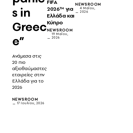
FIFA
NEWSROOM
s in
2026™ για
4 Μαΐου,
2026
Ελλάδα και
Greec
Κύπρο
NEWSROOM
19 Μαΐου,
e”
2026
Ανάμεσα στις
20 πιο
αξιοθαύμαστες
εταιρείες στην
Ελλάδα για το
2026
NEWSROOM
17 Ιουλίου, 2026