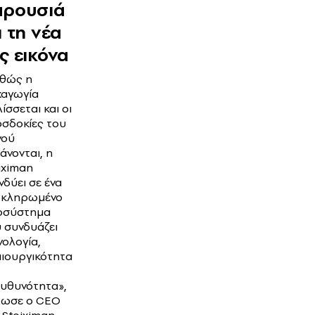
αρουσιά
ι τη νέα
ς εικόνα
θώς η
αγωγία
λίσσεται και οι
σδοκίες του
νού
άνονται, η
iximan
νδύει σε ένα
οκληρωμένο
οσύστημα
 συνδυάζει
νολογία,
ιουργικότητα
υθυνότητα»,
λωσε ο CEO