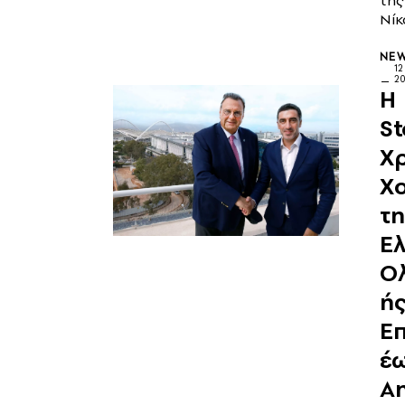
της
Νίκ
NE
1
2
Η
St
Χ
Χ
τη
Ελ
Ο
ή
Επ
έω
An