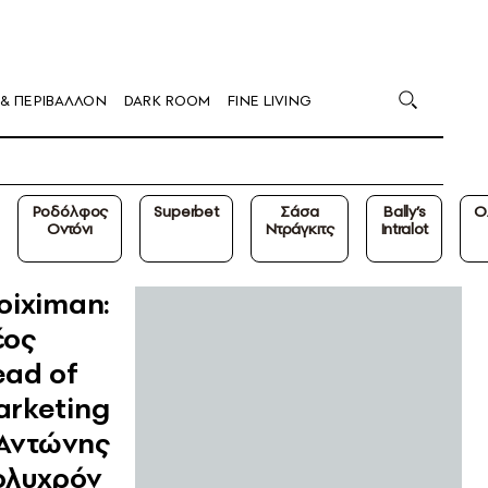
 & ΠΕΡΙΒΑΛΛΟΝ
DARK ROOM
FINE LIVING
Ροδόλφος
Superbet
Σάσα
Bally’s
Ο
Οντόνι
Ντράγκιτς
Intralot
oiximan:
έος
ead of
arketing
 Αντώνης
ολυχρόν