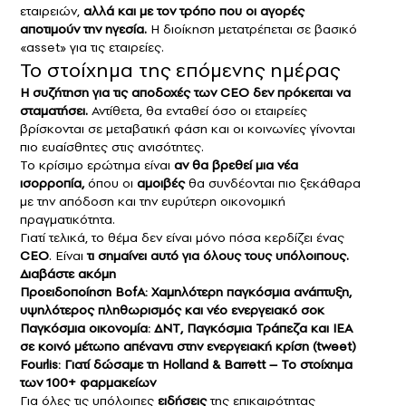
εταιρειών,
αλλά και με τον τρόπο που οι αγορές
αποτιμούν την ηγεσία.
Η διοίκηση μετατρέπεται σε βασικό
«asset» για τις εταιρείες.
Το στοίχημα της επόμενης ημέρας
Η συζήτηση για τις αποδοχές των CEO δεν πρόκειται να
σταματήσει.
Αντίθετα, θα ενταθεί όσο οι εταιρείες
βρίσκονται σε μεταβατική φάση και οι κοινωνίες γίνονται
πιο ευαίσθητες στις ανισότητες.
Το κρίσιμο ερώτημα είναι
αν θα βρεθεί μια νέα
ισορροπία,
όπου οι
αμοιβές
θα συνδέονται πιο ξεκάθαρα
με την απόδοση και την ευρύτερη οικονομική
πραγματικότητα.
Γιατί τελικά, το θέμα δεν είναι μόνο πόσα κερδίζει ένας
CEO
. Είναι
τι σημαίνει αυτό για όλους τους υπόλοιπους.
Διαβάστε ακόμη
Προειδοποίηση BofA: Χαμηλότερη παγκόσμια ανάπτυξη,
υψηλότερος πληθωρισμός και νέο ενεργειακό σοκ
Παγκόσμια οικονομία: ΔΝΤ, Παγκόσμια Τράπεζα και IEA
σε κοινό μέτωπο απέναντι στην ενεργειακή κρίση (tweet)
Fourlis: Γιατί δώσαμε τη Holland & Barrett – Το στοίχημα
των 100+ φαρμακείων
Για όλες τις υπόλοιπες
ειδήσεις
της επικαιρότητας