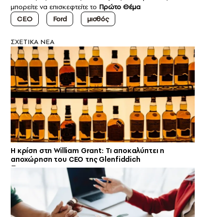
μπορείτε να επισκεφτείτε το
Πρώτο Θέμα
CEO
Ford
μισθός
ΣXETIKA NEA
Η κρίση στη William Grant: Τι αποκαλύπτει η
αποχώρηση του CEO της Glenfiddich