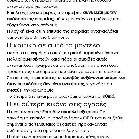
κορυφαίων στελεχών, ιδιαίτερα σε έναν παγκόσμιο
ανταγωνισμό για ταλέντο.
Επιπλέον, μεγάλο μέρος της αμοιβής
συνδέεται με την
απόδοση της εταιρείας,
μέσω μετοχών και μπόνους που
εξαρτώνται από στόχους.
Η λογική είναι ότι η επιτυχία της εταιρείας αντανακλάται
και στην αμοιβή της διοίκησης.
Η κριτική σε αυτό το μοντέλο
Παρά τα επιχειρήματα αυτά,
η κριτική παραμένει έντονη
.
Πολλοί αμφισβητούν κατά πόσο οι
αμοιβές
αυτές
αντανακλούν πραγματικά την απόδοση ή αν αποτελούν
προϊόν ενός συστήματος που τείνει να ευνοεί τη διοίκηση.
Σε αρκετές περιπτώσεις,
οι αμοιβές αυξάνονται ακόμη και
όταν οι επιδόσεις δεν είναι αντίστοιχες
, γεγονός που
ενισχύει την καχυποψία.
Το ζήτημα δεν είναι μόνο οικονομικό, αλλά και
ηθικό
.
Η ευρύτερη εικόνα στις αγορές
Η περίπτωση της
Ford
δεν αποτελεί εξαίρεση
. Σε
παγκόσμιο επίπεδο, οι αποδοχές των
CEO
έχουν αυξηθεί
σημαντικά τις τελευταίες δεκαετίες, προκαλώντας
συζητήσεις για τα όρια και τη λογική τους.
Η τάση αυτή συνδέεται με τη δομή των σύγχρονων