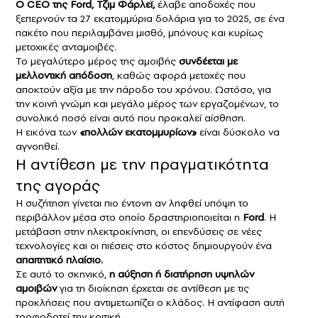
Ο CEO της Ford, Τζιμ Φάρλεϊ,
έλαβε αποδοχές που
ξεπερνούν τα 27 εκατομμύρια δολάρια για το 2025, σε ένα
πακέτο που περιλαμβάνει μισθό, μπόνους και κυρίως
μετοχικές ανταμοιβές.
Το μεγαλύτερο μέρος της αμοιβής
συνδέεται με
μελλοντική απόδοση
, καθώς αφορά μετοχές που
αποκτούν αξία με την πάροδο του χρόνου. Ωστόσο, για
την κοινή γνώμη και μεγάλο μέρος των εργαζομένων, το
συνολικό ποσό είναι αυτό που προκαλεί αίσθηση.
Η εικόνα των
«πολλών εκατομμυρίων»
είναι δύσκολο να
αγνοηθεί.
Η αντίθεση με την πραγματικότητα
της αγοράς
Η συζήτηση γίνεται πιο έντονη αν ληφθεί υπόψη το
περιβάλλον μέσα στο οποίο δραστηριοποιείται η
Ford
. Η
μετάβαση στην ηλεκτροκίνηση, οι επενδύσεις σε νέες
τεχνολογίες και οι πιέσεις στο κόστος δημιουργούν ένα
απαιτητικό πλαίσιο.
Σε αυτό το σκηνικό,
η αύξηση ή διατήρηση υψηλών
αμοιβών
για τη διοίκηση έρχεται σε αντίθεση με τις
προκλήσεις που αντιμετωπίζει ο κλάδος. Η αντίφαση αυτή
τροφοδοτεί την κριτική.