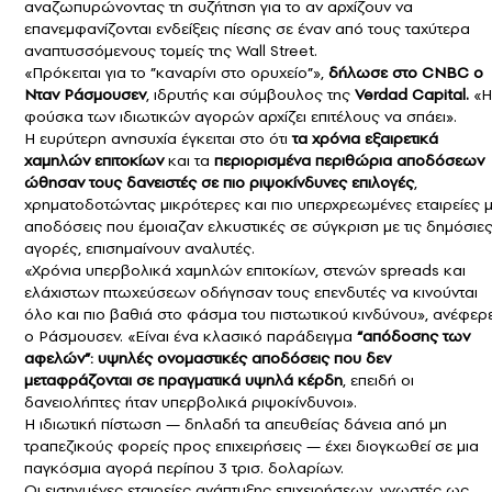
αναζωπυρώνοντας τη συζήτηση για το αν αρχίζουν να
επανεμφανίζονται ενδείξεις πίεσης σε έναν από τους ταχύτερα
αναπτυσσόμενους τομείς της Wall Street.
«Πρόκειται για το ”καναρίνι στο ορυχείο”»,
δήλωσε στο CNBC ο
Νταν Ράσμουσεν
, ιδρυτής και σύμβουλος της
Verdad Capital.
«Η
φούσκα των ιδιωτικών αγορών αρχίζει επιτέλους να σπάει».
Η ευρύτερη ανησυχία έγκειται στο ότι
τα χρόνια εξαιρετικά
χαμηλών επιτοκίων
και τα
περιορισμένα περιθώρια αποδόσεων
ώθησαν τους δανειστές σε πιο ριψοκίνδυνες επιλογές
,
χρηματοδοτώντας μικρότερες και πιο υπερχρεωμένες εταιρείες 
αποδόσεις που έμοιαζαν ελκυστικές σε σύγκριση με τις δημόσιε
αγορές, επισημαίνουν αναλυτές.
«Χρόνια υπερβολικά χαμηλών επιτοκίων, στενών spreads και
ελάχιστων πτωχεύσεων οδήγησαν τους επενδυτές να κινούνται
όλο και πιο βαθιά στο φάσμα του πιστωτικού κινδύνου», ανέφερ
ο Ράσμουσεν. «Είναι ένα κλασικό παράδειγμα
“απόδοσης των
αφελών”: υψηλές ονομαστικές αποδόσεις που δεν
μεταφράζονται σε πραγματικά υψηλά κέρδη
, επειδή οι
δανειολήπτες ήταν υπερβολικά ριψοκίνδυνοι».
Η ιδιωτική πίστωση — δηλαδή τα απευθείας δάνεια από μη
τραπεζικούς φορείς προς επιχειρήσεις — έχει διογκωθεί σε μια
παγκόσμια αγορά περίπου 3 τρισ. δολαρίων.
Οι εισηγμένες εταιρείες ανάπτυξης επιχειρήσεων, γνωστές ως