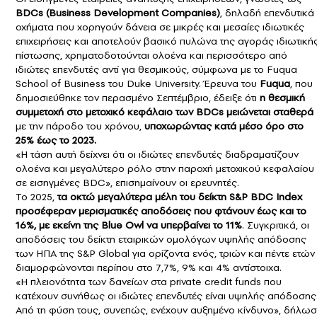
BDCs (Business Development Companies)
, δηλαδή επενδυτικά
οχήματα που χορηγούν δάνεια σε μικρές και μεσαίες ιδιωτικές
επιχειρήσεις και αποτελούν βασικό πυλώνα της αγοράς ιδιωτική
πίστωσης, χρηματοδοτούνται ολοένα και περισσότερο από
ιδιώτες επενδυτές αντί για θεσμικούς, σύμφωνα με το Fuqua
School of Business του Duke University. Έρευνα του
Fuqua
, που
δημοσιεύθηκε τον περασμένο Σεπτέμβριο, έδειξε ότι
η θεσμική
συμμετοχή στο μετοχικό κεφάλαιο των BDCs μειώνεται σταθερά
με την πάροδο του χρόνου,
υποχωρώντας κατά μέσο όρο στο
25% έως το 2023.
«Η τάση αυτή δείχνει ότι οι ιδιώτες επενδυτές διαδραματίζουν
ολοένα και μεγαλύτερο ρόλο στην παροχή μετοχικού κεφαλαίου
σε εισηγμένες BDC», επισημαίνουν οι ερευνητές.
Το 2025,
τα οκτώ μεγαλύτερα μέλη του δείκτη S&P BDC Index
προσέφεραν μερισματικές αποδόσεις που φτάνουν έως και το
16%, με εκείνη της Blue Owl να υπερβαίνει το 11%
. Συγκριτικά, οι
αποδόσεις του δείκτη εταιρικών ομολόγων υψηλής απόδοσης
των ΗΠΑ της S&P Global για ορίζοντα ενός, τριών και πέντε ετών
διαμορφώνονται περίπου στο 7,7%, 9% και 4% αντίστοιχα.
«Η πλειονότητα των δανείων στα private credit funds που
κατέχουν συνήθως οι ιδιώτες επενδυτές είναι υψηλής απόδοσης
Από τη φύση τους, συνεπώς, ενέχουν αυξημένο κίνδυνο», δήλωσ