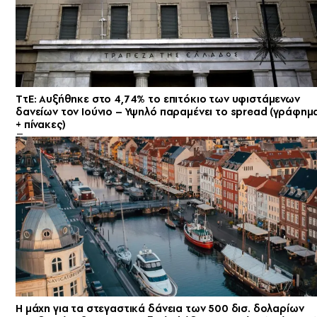
ΤτΕ: Αυξήθηκε στο 4,74% το επιτόκιο των υφιστάμενων
δανείων τον Ιούνιο – Υψηλό παραμένει το spread (γράφημ
+ πίνακες)
Η μάχη για τα στεγαστικά δάνεια των 500 δισ. δολαρίων