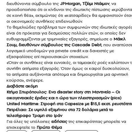
διευθύνοντα σύμβουλο της
JPMorgan, Τζέιμι Ντάιμον
, να
προειδοποιήσει ότι οι κίνδυνοι της ιδιωτικής πίστωσης «κρύβοντα
σε κοινή θέα», εκτιμώντας ότι «κατσαρίδες» θα εμφανιστούν ότα
οι οικονομικές συνθήκες επιδεινωθούν.
Το θεμελιώδες πρόβλημα των συμφωνιών στις ιδιωτικές αγορέ
είναι ότι πρόκειται για δεσμεύσεις πολλών ετών, οι οποίες δεν
ευθυγραμμίζονται με τριμηνιαίες εξαγορές, σημείωσε ο
Μάικλ
Σουμ, διευθύνων σύμβουλος της Cascade Debt
, που αναπτύσσε
λογισμικό υποδομών για private credit και δανειστές με
εξασφαλίσεις επί περιουσιακών στοιχείων.
«Όταν οι συνθήκες είναι ευνοϊκές, οι ταμειακές ροές καλύπτουν 
συνήθη αιτήματα εξαγοράς. Όταν όμως οι καιροί δυσκολεύουν,
τα αιτήματα αυξάνονται απότομα και δημιουργείται μια αρνητική
κούρσα», ανέφερε.
Διαβάστε ακόμη
Κτήμα Σπυρόπουλος: Eνα disaster story στη Μαντινεία – Οι
οικογενειακές έριδες και η ώρα των πλειστηριασμών (pics)
United Maritime: Στροφή στα Capesize με $15,5 εκατ. ρευστότητ
Πετρέλαιο: Σε υψηλό εξαμήνου στα 72 δολάρια μετά το
τελεσίγραφο Τραμπ στο Ιράν
Για όλες τις υπόλοιπες
ειδήσεις
της επικαιρότητας μπορείτε να
επισκεφτείτε το
Πρώτο Θέμα