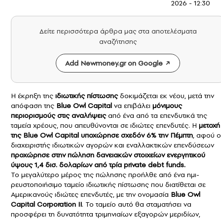
2026 - 12:30
Δείτε περισσότερα άρθρα μας στα αποτελέσματα
αναζήτησης
Add Newmoney.gr on Google
Η έκρηξη της
ιδιωτικής πίστωσης
δοκιμάζεται εκ νέου, μετά την
απόφαση της
Blue Owl Capital
να επιβάλει
μόνιμους
περιορισμούς στις αναλήψεις
από ένα από τα επενδυτικά της
ταμεία χρέους, που απευθύνονται σε ιδιώτες επενδυτές. Η
μετοχή
της Blue Owl Capital υποχώρησε σχεδόν 6% την Πέμπτη
, αφού ο
διαχειριστής ιδιωτικών αγορών και εναλλακτικών επενδύσεων
προχώρησε στην πώληση δανειακών στοιχείων ενεργητικού
ύψους 1,4 δισ. δολαρίων από τρία private debt funds.
Το μεγαλύτερο μέρος της πώλησης προήλθε από ένα ημι-
ρευστοποιήσιμο ταμείο ιδιωτικής πίστωσης που διατίθεται σε
Αμερικανούς ιδιώτες επενδυτές, με την ονομασία
Blue Owl
Capital Corporation II
. Το ταμείο αυτό θα σταματήσει να
προσφέρει τη δυνατότητα τριμηνιαίων εξαγορών μεριδίων,