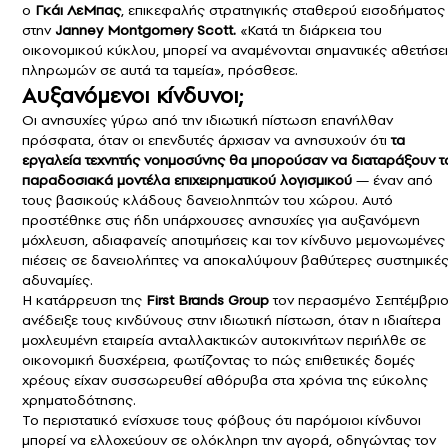
ο
Γκάι ΛεΜπας
, επικεφαλής στρατηγικής σταθερού εισοδήματος
στην
Janney Montgomery Scott.
«Κατά τη διάρκεια του
οικονομικού κύκλου, μπορεί να αναμένονται σημαντικές αθετήσε
πληρωμών σε αυτά τα ταμεία», πρόσθεσε.
Αυξανόμενοι κίνδυνοι;
Οι ανησυχίες γύρω από την ιδιωτική πίστωση επανήλθαν
πρόσφατα, όταν οι επενδυτές άρχισαν να ανησυχούν ότι
τα
εργαλεία τεχνητής νοημοσύνης θα μπορούσαν να διαταράξουν τ
παραδοσιακά μοντέλα επιχειρηματικού λογισμικού
— έναν από
τους βασικούς κλάδους δανειοληπτών του χώρου. Αυτό
προστέθηκε στις ήδη υπάρχουσες ανησυχίες για αυξανόμενη
μόχλευση, αδιαφανείς αποτιμήσεις και τον κίνδυνο μεμονωμένες
πιέσεις σε δανειολήπτες να αποκαλύψουν βαθύτερες συστημικέ
αδυναμίες.
Η κατάρρευση της
First Brands Group
τον περασμένο Σεπτέμβρι
ανέδειξε τους κινδύνους στην ιδιωτική πίστωση, όταν η ιδιαίτερα
μοχλευμένη εταιρεία ανταλλακτικών αυτοκινήτων περιήλθε σε
οικονομική δυσχέρεια, φωτίζοντας το πώς επιθετικές δομές
χρέους είχαν συσσωρευθεί αθόρυβα στα χρόνια της εύκολης
χρηματοδότησης.
Το περιστατικό ενίσχυσε τους φόβους ότι παρόμοιοι κίνδυνοι
μπορεί να ελλοχεύουν σε ολόκληρη την αγορά, οδηγώντας τον