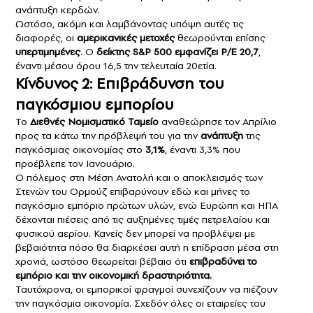
ανάπτυξη κερδών.
Ωστόσο, ακόμη και λαμβάνοντας υπόψη αυτές τις
διαφορές, οι
αμερικανικές μετοχές
θεωρούνται επίσης
υπερτιμημένες
. Ο
δείκτης S&P 500 εμφανίζει P/E 20,7
,
έναντι μέσου όρου 16,5 την τελευταία 20ετία.
Κίνδυνος 2: Επιβράδυνση του
παγκόσμιου εμπορίου
Το
Διεθνές Νομισματικό Ταμείο
αναθεώρησε τον Απρίλιο
προς τα κάτω την πρόβλεψή του για την
ανάπτυξη
της
παγκόσμιας οικονομίας στο
3,1%
, έναντι 3,3% που
προέβλεπε τον Ιανουάριο.
Ο πόλεμος στη Μέση Ανατολή και ο αποκλεισμός των
Στενών του Ορμούζ επιβαρύνουν εδώ και μήνες το
παγκόσμιο εμπόριο πρώτων υλών, ενώ Ευρώπη και ΗΠΑ
δέχονται πιέσεις από τις αυξημένες τιμές πετρελαίου και
φυσικού αερίου. Κανείς δεν μπορεί να προβλέψει με
βεβαιότητα πόσο θα διαρκέσει αυτή η επίδραση μέσα στη
χρονιά, ωστόσο θεωρείται βέβαιο ότι
επιβραδύνει το
εμπόριο και την οικονομική δραστηριότητα.
Ταυτόχρονα, οι εμπορικοί φραγμοί συνεχίζουν να πιέζουν
την παγκόσμια οικονομία. Σχεδόν όλες οι εταιρείες του