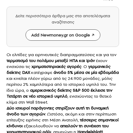
Δείτε περισσότερα άρθρα μας στα αποτελέσματα
αναζήτησης
Add Newmoney.gr on Google
Οι ελπίδες για ειρηνευτικές διαπραγματεύσεις και για τον
τερματισμό του πολέμου μεταξύ ΗΠΑ και Ιράν
έχουν
ενισχύσει τις
χρηματιστηριακές αγορές
. Ο
γερμανικός
δείκτης DAX
κατέγραψε
άνοδο 5% μέσα σε μία εβδομάδα
και κινείται πλέον γύρω από τις 24.900 μονάδες, μόλις
περίπου 2% χαμηλότερα από το ιστορικό υψηλό του. Την
ίδια ώρα, ο
αμερικανικός δείκτης S&P 500 έκλεισε την
Τετάρτη σε νέο ιστορικό υψηλό
, ενισχύοντας το θετικό
κλίμα στη Wall Street.
Δύο ισχυροί παράγοντες στηρίζουν αυτή τη δυναμική
άνοδο των αγορών
. Ωστόσο, ακόμη και στην περίπτωση
επίτευξης ειρήνης στη Μέση Ανατολή,
τέσσερις σημαντικοί
κίνδυνοι
εξακολουθούν να
απειλούν τη συνέχιση του
χρηματιστηριακού ράλι
, σημειώνει η
Handelsblatt
.