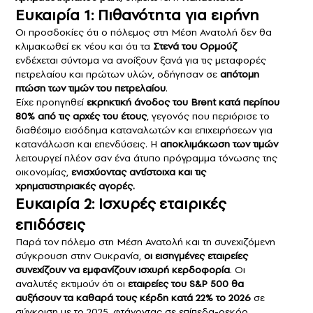
Ευκαιρία 1: Πιθανότητα για ειρήνη
Οι προσδοκίες ότι ο πόλεμος στη Μέση Ανατολή δεν θα
κλιμακωθεί εκ νέου και ότι τα
Στενά του Ορμούζ
ενδέχεται σύντομα να ανοίξουν ξανά για τις μεταφορές
πετρελαίου και πρώτων υλών, οδήγησαν σε
απότομη
πτώση των τιμών του πετρελαίου
.
Είχε προηγηθεί
εκρηκτική άνοδος του Brent κατά περίπου
80% από τις αρχές του έτους
, γεγονός που περιόρισε το
διαθέσιμο εισόδημα καταναλωτών και επιχειρήσεων για
κατανάλωση και επενδύσεις. Η
αποκλιμάκωση των τιμών
λειτουργεί πλέον σαν ένα άτυπο πρόγραμμα τόνωσης της
οικονομίας,
ενισχύοντας αντίστοιχα και τις
χρηματιστηριακές αγορές.
Ευκαιρία 2: Ισχυρές εταιρικές
επιδόσεις
Παρά τον πόλεμο στη Μέση Ανατολή και τη συνεχιζόμενη
σύγκρουση στην Ουκρανία,
οι εισηγμένες εταιρείες
συνεχίζουν να εμφανίζουν ισχυρή κερδοφορία
. Οι
αναλυτές εκτιμούν ότι οι
εταιρείες του S&P 500 θα
αυξήσουν τα καθαρά τους κέρδη κατά 22% το 2026
σε
σύγκριση με το 2025, φτάνοντας σε επίπεδα-ρεκόρ