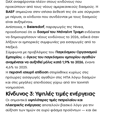
DAX αναφέρονται πλέον στους κινδύνους που
προκύπτουν από τους νέους αμερικανικούς δασμούς. Η
BASF
σημειώνει στην ετήσια έκθεσή της ότι «σε σύγκριση
με πέρυσι, οι κίνδυνοι που συνδέονται με τους δασμούς
είναι αυξημένοι».
Αντίστοιχα, η
Beiersdorf
, παραγωγός της Nivea,
προειδοποιεί ότι οι
δασμοί του Ντόναλντ Τραμπ
ενδέχεται
να δημιουργήσουν νέους κινδύνους το 2026, ειδικά όταν
λήξουν οι εμπορικές συμφωνίες για εισαγωγές από το
Μεξικό.
Σύμφωνα με προβλέψεις του
Παγκόσμιου Οργανισμού
Εμπορίου
, ο
όγκος του παγκόσμιου εμπορίου αγαθών
αναμένεται να αυξηθεί μόλις κατά 1,9% το 2026
, έναντι
4,6% το 2025.
Η
περσινή ισχυρή επίδοση
στηρίχθηκε κυρίως στις
πρόωρες εισαγωγές αγαθών στις ΗΠΑ λόγω δασμών
και στις μεγάλες επενδύσεις γύρω από την τεχνητή
νοημοσύνη.
Κίνδυνος 3: Υψηλές τιμές ενέργειας
Οι σημαντικά
υψηλότερες τιμές πετρελαίου και
ηλεκτρικής ενέργειας
αποτελούν βασικό λόγο για την
αύξηση των τιμών σε ευρύ φάσμα προϊόντων — και όχι