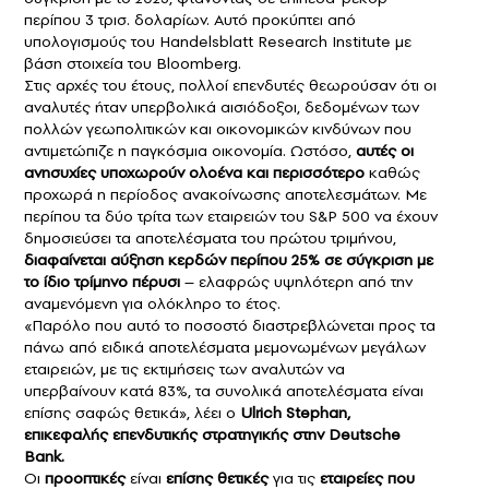
περίπου 3 τρισ. δολαρίων. Αυτό προκύπτει από
υπολογισμούς του Handelsblatt Research Institute με
βάση στοιχεία του Bloomberg.
Στις αρχές του έτους, πολλοί επενδυτές θεωρούσαν ότι οι
αναλυτές ήταν υπερβολικά αισιόδοξοι, δεδομένων των
πολλών γεωπολιτικών και οικονομικών κινδύνων που
αντιμετώπιζε η παγκόσμια οικονομία. Ωστόσο,
αυτές οι
ανησυχίες υποχωρούν ολοένα και περισσότερο
καθώς
προχωρά η περίοδος ανακοίνωσης αποτελεσμάτων. Με
περίπου τα δύο τρίτα των εταιρειών του S&P 500 να έχουν
δημοσιεύσει τα αποτελέσματα του πρώτου τριμήνου,
διαφαίνεται αύξηση κερδών περίπου 25% σε σύγκριση με
το ίδιο τρίμηνο πέρυσι
– ελαφρώς υψηλότερη από την
αναμενόμενη για ολόκληρο το έτος.
«Παρόλο που αυτό το ποσοστό διαστρεβλώνεται προς τα
πάνω από ειδικά αποτελέσματα μεμονωμένων μεγάλων
εταιρειών, με τις εκτιμήσεις των αναλυτών να
υπερβαίνουν κατά 83%, τα συνολικά αποτελέσματα είναι
επίσης σαφώς θετικά», λέει ο
Ulrich Stephan,
επικεφαλής επενδυτικής στρατηγικής στην Deutsche
Bank.
Οι
προοπτικές
είναι
επίσης θετικές
για τις
εταιρείες που