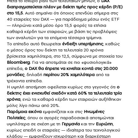
Μετά το ισχυρό ράλι των τελευταίων μηνών, ο
DAX
διαπραγματεύεται πλέον με δείκτη τιμής προς κέρδη (P/E)
στο 15,5
. Αυτό σημαίνει ότι όποιος επενδύει σήμερα στις
40 εταιρείες του DAX — για παράδειγμα μέσω ενός ETF
— πληρώνει κατά μέσο όρο 15,5 φορές τα ετήσια
καθαρά κέρδη των εταιρειών, με βάση τις προβλέψεις
των αναλυτών για τα επόμενα τέσσερα τρίμηνα.
Το επίπεδο αυτό θεωρείται
ένδειξη υπερτίμησης
, καθώς
ο μέσος όρος του δείκτη τα τελευταία 20 χρόνια
βρίσκεται χαμηλότερα, στο 12,5, σύμφωνα με στοιχεία του
Bloomberg
. Για να αποτιμάται σε πιο «φυσιολογικά»
επίπεδα,
ο DAX θα έπρεπε να κινείται κοντά στις 20.000
μονάδες
, δηλαδή
περίπου 20% χαμηλότερα
από τα
τρέχοντα επίπεδα.
Η υψηλή αποτίμηση οφείλεται κυρίως στο γεγονός ότι
ο
δείκτης έχει ενισχυθεί σχεδόν κατά 60% τα τελευταία τρία
χρόνια
, ενώ τα καθαρά κέρδη των εταιρειών αυξήθηκαν
μόλις λίγο πάνω από 20%.
Παρόμοια εικόνα
εμφανίζεται και στις
Ηνωμένες
Πολιτείες
, όπου οι αγορές παραδοσιακά αποτιμώνται
υψηλότερα σε σχέση με τη
Γερμανία
και την
Ευρώπη
,
κυρίως επειδή οι εταιρείες — ιδιαίτερα του τεχνολογικού
κλάδου — εμφανίζουν ισχυρότερη και διαρκέστερη