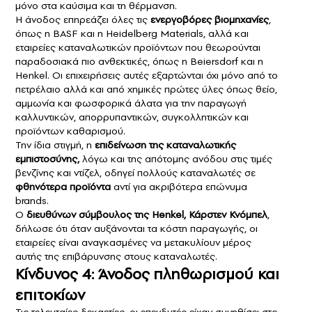
μόνο στα καύσιμα και τη θέρμανση.
Η άνοδος επηρεάζει όλες τις
ενεργοβόρες βιομηχανίες
,
όπως η BASF και η Heidelberg Materials, αλλά και
εταιρείες καταναλωτικών προϊόντων που θεωρούνται
παραδοσιακά πιο ανθεκτικές, όπως η Beiersdorf και η
Henkel. Οι επιχειρήσεις αυτές εξαρτώνται όχι μόνο από το
πετρέλαιο αλλά και από χημικές πρώτες ύλες όπως θείο,
αμμωνία και φωσφορικά άλατα για την παραγωγή
καλλυντικών, απορρυπαντικών, συγκολλητικών και
προϊόντων καθαρισμού.
Την ίδια στιγμή, η
επιδείνωση της καταναλωτικής
εμπιστοσύνης,
λόγω και της απότομης ανόδου στις τιμές
βενζίνης και ντίζελ, οδηγεί πολλούς καταναλωτές σε
φθηνότερα προϊόντα
αντί για ακριβότερα επώνυμα
brands.
Ο
διευθύνων σύμβουλος της Henkel, Κάρστεν Κνόμπελ
,
δήλωσε ότι όταν αυξάνονται τα κόστη παραγωγής, οι
εταιρείες είναι αναγκασμένες να μετακυλίουν μέρος
αυτής της επιβάρυνσης στους καταναλωτές.
Κίνδυνος 4: Άνοδος πληθωρισμού και
επιτοκίων
Τις τελευταίες δεκαετίες, οι επενδυτές είχαν συνηθίσει στο