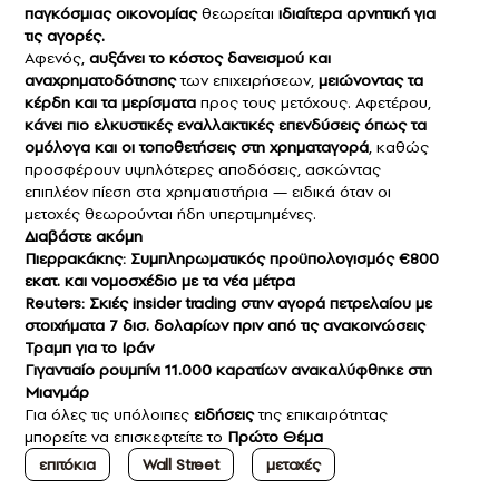
παγκόσμιας οικονομίας
θεωρείται
ιδιαίτερα αρνητική για
τις αγορές.
Αφενός,
αυξάνει το κόστος δανεισμού και
αναχρηματοδότησης
των επιχειρήσεων,
μειώνοντας τα
κέρδη και τα μερίσματα
προς τους μετόχους. Αφετέρου,
κάνει πιο ελκυστικές εναλλακτικές επενδύσεις όπως τα
ομόλογα και οι τοποθετήσεις στη χρηματαγορά
, καθώς
προσφέρουν υψηλότερες αποδόσεις, ασκώντας
επιπλέον πίεση στα χρηματιστήρια — ειδικά όταν οι
μετοχές θεωρούνται ήδη υπερτιμημένες.
Διαβάστε ακόμη
Πιερρακάκης: Συμπληρωματικός προϋπολογισμός €800
εκατ. και νομοσχέδιο με τα νέα μέτρα
Reuters: Σκιές insider trading στην αγορά πετρελαίου με
στοιχήματα 7 δισ. δολαρίων πριν από τις ανακοινώσεις
Τραμπ για το Ιράν
Γιγαντιαίο ρουμπίνι 11.000 καρατίων ανακαλύφθηκε στη
Μιανμάρ
Για όλες τις υπόλοιπες
ειδήσεις
της επικαιρότητας
μπορείτε να επισκεφτείτε το
Πρώτο Θέμα
επιτόκια
Wall Street
μετοχές