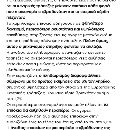
ότι
οι κεντρικές τράπεζες μείωναν επιτόκια κάθε φορά
που η οικονομία επιβραδυνόταν και τα εταιρικά κέρδη
πιέζονταν.
Τα χαμηλότερα επιτόκια οδηγούσαν σε
φθηνότερο
δανεισμό, περισσότερη ρευστότητα και υψηλότερες
επενδύσεις
, στηρίζοντας έτσι τις αγορές μετοχών ακόμη
και σε περιόδους αδύναμης ανάπτυξης.
Πλέον όμως,
αυτός ο μηχανισμός στήριξης φαίνεται να αλλάζει.
Η άνοδος του πληθωρισμού αναγκάζει τις κεντρικές
τράπεζες να σκέφτονται περισσότερο νέες αυξήσεις
επιτοκίων παρά μειώσεις, ώστε να περιοριστούν οι
πληθωριστικές πιέσεις.
Στην ευρωζώνη,
ο πληθωρισμός διαμορφώθηκε
σύμφωνα με τις πρώτες εκτιμήσεις στο 3% τον Απρίλιο
,
σημαντικά υψηλότερα από τον στόχο 2% της Ευρωπαϊκής
Κεντρικής Τράπεζας. Τον Ιανουάριο βρισκόταν ακόμη
στο 1,7%.
Οι περισσότεροι οικονομολόγοι εκτιμούν πλέον ότι
τα
επιτόκια θα αυξηθούν περαιτέρω
. Οι αγορές
προεξοφλούν ήδη δύο αυξήσεις επιτοκίων στην
ευρωζώνη έως το τέλος του έτους, από το 2% στο 2,5%.
Η
άνοδος επιτοκίων σε μια περίοδο επιβράδυνσης της