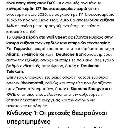
είναι εισηγμένες στον DAX
. Οι αναλυτές αναμένουν
καθαρά κέρδη 127 δισεκατομμυρίων ευρώ
για το
οικονομικό έτος 2026, σε σύγκριση με 111 δισεκατομμύρια
ευρώ το προηγούμενο έτος. Αυτό θα αποτελούσε
αύξηση
14%
σε σχέση με το προηγούμενο έτος και επίσης
ιστορικό υψηλό.
Τα
υψηλά κέρδη στη Wall Street οφείλονται κυρίως στην
ισχυρή αύξηση των κερδών των εταιρειών τεχνολογίας
.
Στη
Γερμανία
, ισχυρά χρηματοπιστωτικά ιδρύματα όπως η
Allianz,
η
Munich Re
και η
Deutsche Bank
υποστηρίζουν
αυτήν την εξέλιξη, όπως και εταιρείες που είναι σε μεγάλο
βαθμό ανθεκτικές στην ύφεση, όπως η
Deutsche
Telekom.
Επιπλέον, υπάρχουν εταιρείες όπως η κατασκευάστρια
όπλων
Rheinmetall,
καθώς και εταιρείες που βασίζονται
στην Τεχνητή Νοημοσύνη, όπως η
Siemens Energy και η
RWE
, οι οποίες επωφελούνται από την αυξανόμενη
ζήτηση ηλεκτρικής ενέργειας και την ανάγκη για
αντίστοιχες υποδομές.
Κίνδυνος 1: Οι μετοχές θεωρούνται
υπερτιμημένες