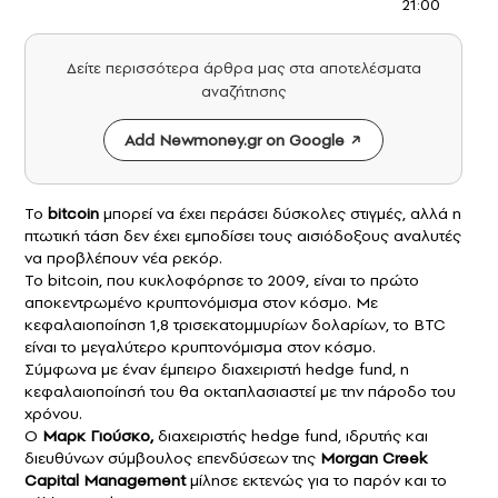
21:00
Δείτε περισσότερα άρθρα μας στα αποτελέσματα
αναζήτησης
Add Newmoney.gr on Google
Το
bitcoin
μπορεί να έχει περάσει δύσκολες στιγμές, αλλά η
πτωτική τάση δεν έχει εμποδίσει τους αισιόδοξους αναλυτές
να προβλέπουν νέα ρεκόρ.
Το bitcoin, που κυκλοφόρησε το 2009, είναι το πρώτο
αποκεντρωμένο κρυπτονόμισμα στον κόσμο. Με
κεφαλαιοποίηση 1,8 τρισεκατομμυρίων δολαρίων, το BTC
είναι το μεγαλύτερο κρυπτονόμισμα στον κόσμο.
Σύμφωνα με έναν έμπειρο διαχειριστή hedge fund, η
κεφαλαιοποίησή του θα οκταπλασιαστεί με την πάροδο του
χρόνου.
Ο
Μαρκ Γιούσκο,
διαχειριστής hedge fund, ιδρυτής και
διευθύνων σύμβουλος επενδύσεων της
Morgan Creek
Capital Management
μίλησε εκτενώς για το παρόν και το