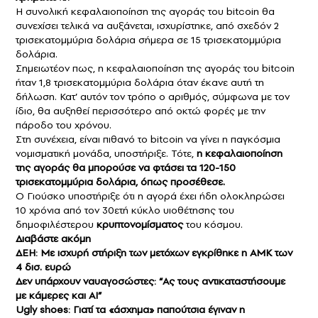
Η συνολική κεφαλαιοποίηση της αγοράς του bitcoin θα
συνεχίσει τελικά να αυξάνεται, ισχυρίστηκε, από σχεδόν 2
τρισεκατομμύρια δολάρια σήμερα σε 15 τρισεκατομμύρια
δολάρια.
Σημειωτέον πως, η κεφαλαιοποίηση της αγοράς του bitcoin
ήταν 1,8 τρισεκατομμύρια δολάρια όταν έκανε αυτή τη
δήλωση. Κατ’ αυτόν τον τρόπο ο αριθμός, σύμφωνα με τον
ίδιο, θα αυξηθεί περισσότερο από οκτώ φορές με την
πάροδο του χρόνου.
Στη συνέχεια, είναι πιθανό το bitcoin να γίνει η παγκόσμια
νομισματική μονάδα, υποστήριξε. Τότε,
η κεφαλαιοποίηση
της αγοράς θα μπορούσε να φτάσει τα 120-150
τρισεκατομμύρια δολάρια, όπως προσέθεσε.
Ο Γιούσκο υποστήριξε ότι η αγορά έχει ήδη ολοκληρώσει
10 χρόνια από τον 30ετή κύκλο υιοθέτησης του
δημοφιλέστερου
κρυπτονομίσματος
του κόσμου.
Διαβάστε ακόμη
ΔΕΗ: Με ισχυρή στήριξη των μετόχων εγκρίθηκε η ΑΜΚ των
4 δισ. ευρώ
Δεν υπάρχουν ναυαγοσώστες: “Ας τους αντικαταστήσουμε
με κάμερες και AI”
Ugly shoes: Γιατί τα «άσχημα» παπούτσια έγιναν η