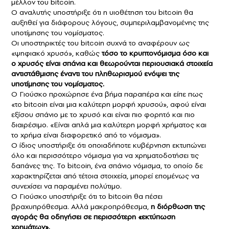
μέλλον του bitcoin.
Ο αναλυτής υποστήριξε ότι η υιοθέτηση του bitcoin θα
αυξηθεί για διάφορους λόγους, συμπεριλαμβανομένης της
υποτίμησης του νομίσματος.
Οι υποστηρικτές του bitcoin συχνά το αναφέρουν ως
«ψηφιακό χρυσό», καθώς
τόσο το κρυπτονόμισμα όσο και
ο
χρυσός
είναι σπάνια και θεωρούνται περιουσιακά στοιχεία
αντιστάθμισης έναντι του πληθωρισμού ενόψει της
υποτίμησης του νομίσματος.
Ο Γιούσκο προχώρησε ένα βήμα παραπέρα και είπε πως
«το bitcoin είναι μια καλύτερη μορφή χρυσού», αφού είναι
εξίσου σπάνιο με το χρυσό και είναι πιο φορητό και πιο
διαιρέσιμο. «Είναι απλά μια καλύτερη μορφή χρήματος και
το χρήμα είναι διαφορετικό από το νόμισμα».
Ο ίδιος υποστήριξε ότι οποιαδήποτε κυβέρνηση εκτυπώνει
όλο και περισσότερο νόμισμα για να χρηματοδοτήσει τις
δαπάνες της. Το bitcoin, ένα σπάνιο νόμισμα, το οποίο δε
χαρακτηρίζεται από τέτοια στοιχεία, μπορεί επομένως να
συνεχίσει να παραμένει πολύτιμο.
Ο Γιούσκο υποστήριξε ότι το bitcoin θα πέσει
βραχυπρόθεσμα. Αλλά μακροπρόθεσμα,
η διόρθωση της
αγοράς θα οδηγήσει σε περισσότερη «εκτύπωση
χρημάτων».