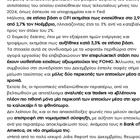
αντιστάσεις του οποίου ενισχύθηκαν τους τελευταίους μήνες του
2024, όπως έσπευσε να υπογραμμίσει και η Fed.
Μάλιστα,
σε ετήσια βάση ο CPI εκτιμάται πως ενισχύθηκε στο 2,
από 2,7% τον Νοέμβριο,
πλησιάζοντας έτσι το 3% αντί να κατεβαίν
προς τον στόχο του 2%.
O δομικός δείκτης, ήτοι με την εξαίρεση τιμών ενέργειας και
τροφίμων, εκτιμάται πως
αυξήθηκε κατά 3,3% σε ετήσια βάση.
Τα στοιχεία αυτά σε συνδυασμό με τα «σφιχτά» περιθώρια στην
αγορά εργασίας θα επιβεβαιώσουν
την επιφυλακτική στάση που
έχουν υιοθετήσει εσχάτως αξιωματούχοι της FOMC. Ά
λλωστε, τ
συμβούλιο στη συνεδρίαση του Δεκεμβρίου έστειλε σαφές σήμα 
μείωση ταχύτητας και
μόλις δύο περικοπές των επιτοκίων μέσα σ
χρονιά.
Έκτοτε δε, οι προοπτικές επιδεινώθηκαν περαιτέρω, αντί να
βελτιωθούν με αποτέλεσμα
αναλυτές και traders να «βλέπουν»
πλέον πιο πιθανή μόνο μία περικοπή των επιτοκίων μέσα στη χρον
το καλοκαίρι ή το φθινόπωρο.
Δεν λείπουν δε, και οι πιο απαισιόδοξες φωνές που μιλούν ακόμ
για
επιστροφή στη νομισματική σύσφιγξη,
με αύξηση των επιτοκί
αντί για περαιτέρω αποκλιμάκωση τους. Ανάμεσα τους
η Bank of
America, σε νέο σημείωμα της.
«Μετά από το πολύ ισχυρό Jobs Report του Δεκεμβρίου, θεωρο