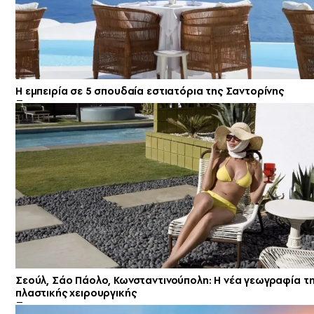
Η εμπειρία σε 5 σπουδαία εστιατόρια της Σαντορίνης
Σεούλ, Σάο Πάολο, Κωνσταντινούπολη: Η νέα γεωγραφία τ
πλαστικής χειρουργικής