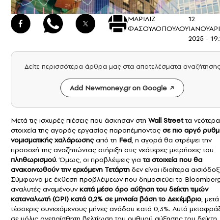
ΜΑΡΙΛΙΖ
12
ΦΑΣΟΥΛΟΠΟΥΛΟΥ
ΙΑΝΟΥΑΡ
2025 - 19
Δείτε περισσότερα άρθρα μας στα αποτελέσματα αναζήτηση
Add Newmoney.gr on Google
Μετά τις ισχυρές πιέσεις που άσκησαν στη
Wall Street
τα νεότερα
στοιχεία της αγοράς εργασίας παραπέμποντας
σε πιο αργό ρυθ
νομισματικής χαλάρωσης
από τη
Fed
, η αγορά θα στρέψει την
προσοχή της αναζητώντας στήριξη στις νεότερες μετρήσεις του
πληθωρισμού
. Όμως, οι προβλέψεις για
τα στοιχεία που θα
ανακοινωθούν την ερχόμενη Τετάρτη
δεν είναι ιδιαίτερα αισιόδοξ
Σύμφωνα με έκθεση προβλέψεων που δημοσιεύει το Bloomberg,
αναλυτές αναμένουν
κατά μέσο όρο αύξηση του δείκτη τιμών
καταναλωτή (CPI) κατά 0,2% σε μηνιαία βάση το Δεκέμβριο
, μετ
τέσσερις συνεχόμενους μήνες ανόδου κατά 0,3%. Αυτό μεταφράζ
σε μόλις ανεπαίσθητη βελτίωση του ρυθμού αύξησης του δείκτη, 