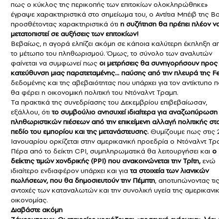
πως ο κύκλος της περικοπής των επιτοκίων ολοκληρώθηκε»
έγραψε χαρακτηριστικά στο σημείωμα του, ο Αντίτια Μπέιβ της Bo
προσθέτοντας χαρακτηριστικά ότι
η συζήτηση θα πρέπει πλέον ν
μετατοπιστεί σε αυξήσεις των επιτοκίων!
Βεβαίως, η αγορά ελπίζει ακόμη σε κάποια καλύτερη έκπληξη α
το μέτωπο του πληθωρισμού. Όμως, το σύνολο των αναλυτών
φαίνεται να συμφωνεί πως
οι μετρήσεις θα συνηγορήσουν προς 
κατεύθυνση μιας παρατεταμένης… παύσης από την πλευρά της F
δεδομένης και της αβεβαιότητας που υπάρχει για τον αντίκτυπο 
θα φέρει η οικονομική πολιτική του Ντόναλντ Τραμπ.
Τα πρακτικά της συνεδρίασης του Δεκεμβρίου επιβεβαίωσαν,
εξάλλου, ότι
το συμβούλιο ανησυχεί ιδιαίτερα για αναζωπύρωση
πληθωριστικών πιέσεων από την επικείμενη αλλαγή πολιτικής στ
πεδίο του εμπορίου και της μετανάστευσης.
Θυμίζουμε πως στις 
Ιανουαρίου ορκίζεται στην αμερικανική προεδρία ο Ντόναλντ Τρ
Πέρα από το δείκτη CPI, συμπληρωματικά θα λειτουργήσει και
ο
δείκτης τιμών χονδρικής (PPI) που ανακοινώνεται την Τρίτη,
ενώ
ιδιαίτερο ενδιαφέρον υπάρχει και για
τα στοιχεία των λιανικών
πωλήσεων, που θα δημοσιευτούν την Πέμπτη
, αποτυπώνοντας τι
αντοχές των καταναλωτών και την συνολική υγεία της αμερικανι
οικονομίας.
Διαβάστε ακόμη