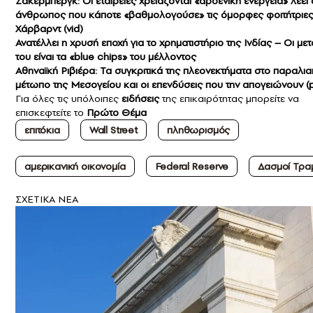
Zάκερμπεργκ: Oι εταιρείες χρειάζονται «αρσενική ενέργεια» λέει 
άνθρωπος που κάποτε «βαθμολογούσε» τις όμορφες φοιτήτριες
Χάρβαρντ (vid)
Ανατέλλει η χρυσή εποχή για το χρηματιστήριο της Ινδίας – Οι με
του είναι τα «blue chips» του μέλλοντος
Αθηναϊκή Ριβιέρα: Τα συγκριτικά της πλεονεκτήματα στο παραλι
μέτωπο της Μεσογείου και οι επενδύσεις που την απογειώνουν (p
Για όλες τις υπόλοιπες
ειδήσεις
της επικαιρότητας μπορείτε να
επισκεφτείτε το
Πρώτο Θέμα
επιτόκια
Wall Street
πληθωρισμός
αμερικανική οικονομία
Federal Reserve
Δασμοί Τρα
ΣXETIKA NEA