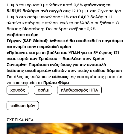
Η τιμή του χρυσού μειώθηκε κατά 0,5%
φτάνοντας τα
5.151,82 δολάρια ανά ουγγιά
στις 12:10 μ.μ. στη Σιγκαπούρη.
Η τιμή στο ασήμι υποχώρησε 1% στα 84,89 δολάρια. Η
πλατίνα κατέγραψε πτώση, ενώ το παλλάδιο αυξήθηκε. Ο
δείκτης Bloomberg Dollar Spot ανέβηκε 0,2%.
Διαβάστε ακόμη
Γέργκιν (S&P Global): Ανθεκτική θα αποδειχθεί η παγκόσμια
οικονομία στην πετρελαϊκή κρίση
«Πράσινο» και με τη βούλα του ΥΠΑΝ για το 5* ύψους 121
εκατ. ευρώ των Σμπώκου – Βασιλάκη στην Κρήτη
Σαντορίνη: Παράταση ενός έτους για την αναστολή
έκδοσης οικοδομικών αδειών στην εκτός σχεδίου δόμηση
Για όλες τις υπόλοιπες
ειδήσεις
της επικαιρότητας μπορείτε
να επισκεφτείτε το
Πρώτο Θέμα
χρυσός
ασήμι
πληθωρισμός ΗΠΑ
επίθεση Ιράν
ΣXETIKA NEA