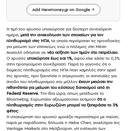
Add Newmoney.gr on Google
Η τιμή του χρυσού υποχώρησε για δεύτερη συνεχόμενη
ημέρα,
μετά την
ανακοίνωση των στοιχείων για τον
πληθωρισμό στις ΗΠΑ
, τα οποία περιόρισαν τις προσδοκίες
για μείωση των επιτοκίων, ενώ ο πόλεμος στη Μέση
Ανατολή οδήγησε σε
ν
έα αύξηση των τιμών στο πετρέλαιο
.
Ο χρυσός
υποχώρησε έως και 1%,
αφού είχε χάσει το 0,3%
στην προηγούμενη συνεδρίαση. Παρά το γεγονός ότι ο
δομικός πληθωρισμός στις ΗΠΑ ήταν χαμηλός στην αρχή
της χρονιάς, πριν ξεκινήσει η σύγκρουση, οι ανησυχίες για
άνοδο του πληθωρισμού στο μέλλον
έχουν μειώσει την
πιθανότητα για μείωση του κόστους δανεισμού από τη
Federal Reserve.
Την ίδια ώρα, όπως μετέδωσε το
Bloomebrg, Ευρωπαίοι αξιωματούχοι εκτιμούν
ότι
ο
πληθωρισμός στην Ευρωζώνη μπορεί να ξεπεράσει το 3%
φέτος
.
Η υποχώρηση του χρυσού «μοιάζει περισσότερο με παύση,
παρά με παράδοση», δήλωσε η Hebe Chen, αναλύτρια της
Vantage Markets στο Μελβούρνη. «Η ενίσχυση των