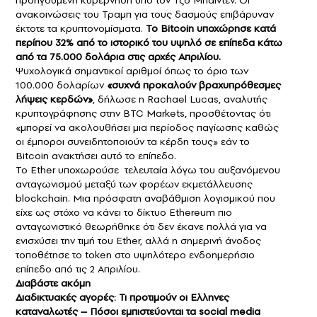
προηγούμενη κυβέρνηση υπό τον Τζο Μπάιντεν. Οι
ανακοινώσεις του Τραμπ για τους δασμούς επιβάρυναν
έκτοτε τα κρυπτονομίσματα.
Το Bitcoin υποχώρησε κατά
περίπου 32% από το ιστορικό του υψηλό σε επίπεδα κάτω
από τα 75.000 δολάρια στις αρχές Απριλίου.
Ψυχολογικά σημαντικοί αριθμοί όπως το όριο των
100.000 δολαρίων
«συχνά προκαλούν βραχυπρόθεσμες
λήψεις κερδών»
, δήλωσε η Rachael Lucas, αναλυτής
κρυπτογράφησης στην BTC Markets, προσθέτοντας ότι
«μπορεί να ακολουθήσει μια περίοδος παγίωσης καθώς
οι έμποροι συνειδητοποιούν τα κέρδη τους» εάν το
Bitcoin ανακτήσει αυτό το επίπεδο.
Το Ether υποχωρούσε τελευταία λόγω του αυξανόμενου
ανταγωνισμού μεταξύ των φορέων εκμετάλλευσης
blockchain. Μια πρόσφατη αναβάθμιση λογισμικού που
είχε ως στόχο να κάνει το δίκτυο Ethereum πιο
ανταγωνιστικό θεωρήθηκε ότι δεν έκανε πολλά για να
ενισχύσει την τιμή του Ether, αλλά η σημερινή άνοδος
τοποθέτησε το token στο υψηλότερο ενδοημερήσιο
επίπεδο από τις 2 Απριλίου.
Διαβάστε ακόμη
Διαδικτυακές αγορές: Τι προτιμούν οι Ελληνες
καταναλωτές – Πόσοι εμπιστεύονται τα social media