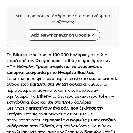
Δείτε περισσότερα άρθρα μας στα αποτελέσματα
αναζήτησης
Add Newmoney.gr on Google
Το
Bitcoin
πλησίασε τα
100.000 δολάρια
για πρώτη
φορά από τον Φεβρουάριο, καθώς ο πρόεδρος των
ΗΠΑ
Ντόναλντ Τραμπ αναμένεται να ανακοινώσει
εμπορική συμφωνία με το Ηνωμένο Βασίλειο.
Το μεγαλύτερο ψηφιακό περιουσιακό στοιχείο σημείωσ
ε
άνοδο έως και 2,9% στα 99.621 δολάρια
, καθώς τα
περισσότερα σημαντικά tokens σκαρφάλωσαν
υψηλότερα. Το
Ether
– το δεύτερο μεγαλύτερο token –
εκτινάχθηκε έως και 8% στα 1.943 δολάρια.
Οι κινήσεις
επεκτείνουν ένα ράλι που ξεκίνησε την
Τετάρτη
μετά τις ανακοινώσεις ότι οι ΗΠΑ θα
πραγματοποιήσουν
εμπορικές συνομιλίες με την κινεζική
κυβέρνηση στην Ελβετία,
σηματοδοτώντας μια πιθανή
αποκλιμάκωση στην αντιπαράθεση των
δασμών
μεταξύ