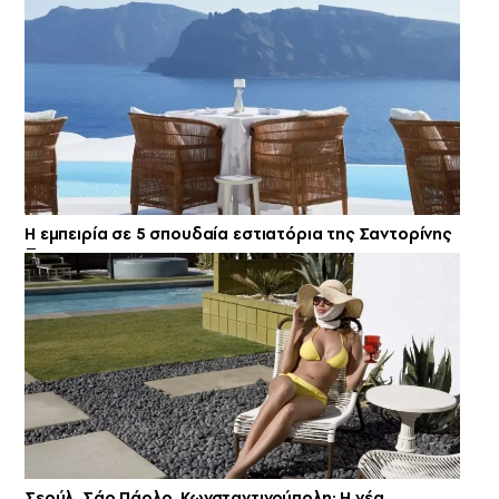
Η εμπειρία σε 5 σπουδαία εστιατόρια της Σαντορίνης
Σεούλ, Σάο Πάολο, Κωνσταντινούπολη: Η νέα