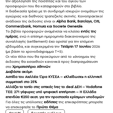
την αξιολόγηση της ποιότητας και του όγκου των
προσφορών που θα καταγραφούν στο βιβλίο.
Η διαδικασία τρέχει με τη συνδρομή ισχυρών ονομάτων της
εγχώριας και διεθνούς τραπεζικής σκηνής. Κοινοπρακτικοί
ανάδοχοι της έκδοσης είναι οι
Alpha Bank, Barclays, Citi,
Commerzbank, Nomura και Societe Generale
.
Το βιβλίο προσφορών αναμένεται να κλείσει
εντός της
ημέρας
, ενώ η επίσημη ημερομηνία διακανονισμού της
συναλλαγής (settlement) έχει οριστεί για την επόμενη
εβδομάδα, και συγκεκριμένα την
Τετάρτη 17 Ιουνίου
2026
(με βάση το χρονοδιάγραμμα T+5).
Οι νέοι τίτλοι που θα προκύψουν από το «άνοιγμα» της
έκδοσης θα εισαχθούν κανονικά προς διαπραγμάτευση
στο
Χρηματιστήριο Αθηνών
.
Διαβάστε ακόμη
Ασπίδα του Αχιλλέα: Ώρα ΚΥΣΕΑ – «Κλείδωσε» η ελληνική
συμμετοχή στο 25%
Αλλάζει το τοπίο στις οπτικές ίνες το deal ΔΕΗ – Vodafone
ΤΕΕ: 271 γέφυρες υπό ψηφιακή επιτήρηση – Η Ελλάδα
επενδύει €250 εκατ. για την προστασία κρίσιμων υποδομών
Για όλες τις υπόλοιπες
ειδήσεις
της επικαιρότητας μπορείτε
να επισκεφτείτε το
Πρώτο Θέμα