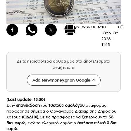
NEWSROOM
10
0
ΙΟΥΝΙΟΥ
2026 -
11:15
Δείτε περισσότερα άρθρα μας στα αποτελέσματα
αναζήτησης
Add Newmoney.gr on Google
(Last update: 13:30)
Στην
επανέκδοση
του
10ετούς ομολόγου
αναφοράς
προχώρησε σήμερα ο Οργανισμός Διαχείρισης Δημοσίου
Χρέους
(ΟΔΔΗΧ)
, με τις προσφορές να ξεπερνούν τα
36
δισ. ευρώ
, ενώ το ελληνικό Δημόσιο
άντλησε τελικά 3 δισ.
ευρώ.