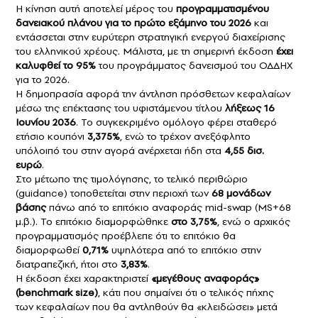
Η κίνηση αυτή αποτελεί μέρος του
προγραμματισμένου
δανειακού πλάνου για το πρώτο εξάμηνο του 2026
και
εντάσσεται στην ευρύτερη στρατηγική ενεργού διαχείρισης
του ελληνικού χρέους. Μάλιστα, με τη σημερινή έκδοση
έχει
καλυφθεί το 95%
του προγράμματος δανεισμού του ΟΔΔΗΧ
για το 2026.
Η δημοπρασία αφορά την άντληση πρόσθετων κεφαλαίων
μέσω της επέκτασης του υφιστάμενου τίτλου
λήξεως 16
Ιουνίου 2036
. Το συγκεκριμένο ομόλογο φέρει σταθερό
ετήσιο κουπόνι
3,375%
, ενώ το τρέχον ανεξόφλητο
υπόλοιπό του στην αγορά ανέρχεται ήδη στα
4,55 δισ.
ευρώ
.
Στο μέτωπο της τιμολόγησης, το τελικό περιθώριο
(guidance) τοποθετείται στην περιοχή των
68 μονάδων
βάσης
πάνω από το επιτόκιο αναφοράς mid-swap (MS+68
μ.β.). Το επιτόκιο διαμορφώθηκε
στο 3,75%
, ενώ ο αρχικός
προγραμματισμός προέβλεπε ότι το επιτόκιο θα
διαμορφωθεί
0,71%
υψηλότερα από το επιτόκιο στην
διατραπεζική, ήτοι στο
3,83%
.
Η έκδοση έχει χαρακτηριστεί
«μεγέθους αναφοράς»
(benchmark size)
, κάτι που σημαίνει ότι ο τελικός πήχης
των κεφαλαίων που θα αντληθούν θα «κλειδώσει» μετά