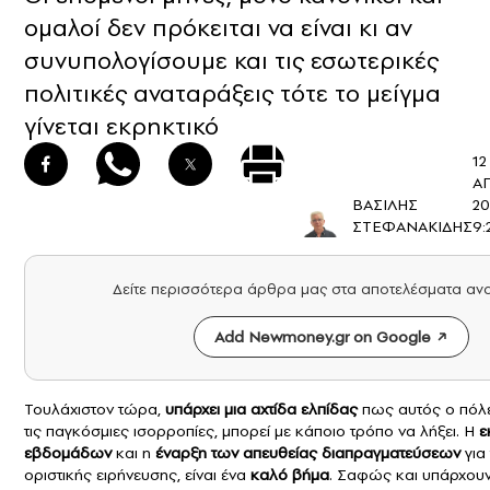
ομαλοί δεν πρόκειται να είναι κι αν
συνυπολογίσουμε και τις εσωτερικές
πολιτικές αναταράξεις τότε το μείγμα
γίνεται εκρηκτικό
12
Α
ΒΑΣΙΛΗΣ
20
ΣΤΕΦΑΝΑΚΙΔΗΣ
9:
Δείτε περισσότερα άρθρα μας στα αποτελέσματα αν
Add Newmoney.gr on Google
Τουλάχιστον τώρα,
υπάρχει μια αχτίδα ελπίδας
πως αυτός ο πόλ
τις παγκόσμιες ισορροπίες, μπορεί με κάποιο τρόπο να λήξει. Η
ε
εβδομάδων
και η
έναρξη των απευθείας διαπραγματεύσεων
για
οριστικής ειρήνευσης, είναι ένα
καλό βήμα
. Σαφώς και υπάρχουν 