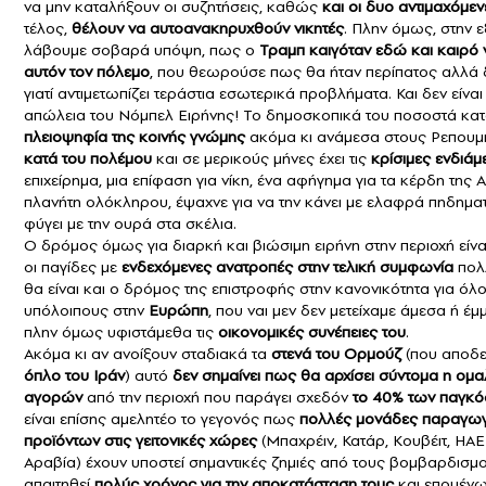
να μην καταλήξουν οι συζητήσεις, καθώς
και οι δυο αντιμαχόμε
τέλος,
θέλουν να αυτοανακηρυχθούν νικητές
. Πλην όμως, στην 
λάβουμε σοβαρά υπόψη, πως ο
Τραμπ καιγόταν εδώ και καιρό 
αυτόν τον πόλεμο
, που θεωρούσε πως θα ήταν περίπατος αλλά 
γιατί αντιμετωπίζει τεράστια εσωτερικά προβλήματα. Και δεν είναι
απώλεια του Νόμπελ Ειρήνης! Το δημοσκοπικά του ποσοστά κατα
πλειοψηφία της κοινής γνώμης
ακόμα κι ανάμεσα στους Ρεπου
κατά του πολέμου
και σε μερικούς μήνες έχει τις
κρίσιμες ενδιά
επιχείρημα, μια επίφαση για νίκη, ένα αφήγημα για τα κέρδη της 
πλανήτη ολόκληρου, έψαχνε για να την κάνει με ελαφρά πηδηματά
φύγει με την ουρά στα σκέλια.
Ο δρόμος όμως για διαρκή και βιώσιμη ειρήνη στην περιοχή είν
οι παγίδες με
ενδεχόμενες ανατροπές στην τελική συμφωνία
πολ
θα είναι και ο δρόμος της επιστροφής στην κανονικότητα για όλ
υπόλοιπους στην
Ευρώπη
, που ναι μεν δεν μετείχαμε άμεσα ή έ
πλην όμως υφιστάμεθα τις
οικονομικές συνέπειες του
.
Ακόμα κι αν ανοίξουν σταδιακά τα
στενά του Ορμούζ
(που αποδε
όπλο του Ιράν
) αυτό
δεν σημαίνει πως θα αρχίσει σύντομα η ομ
αγορών
από την περιοχή που παράγει σχεδόν
το 40% των παγκό
είναι επίσης αμελητέο το γεγονός πως
πολλές μονάδες παραγωγ
προϊόντων στις γειτονικές χώρες
(Μπαχρέιν, Κατάρ, Κουβέιτ, ΗΑΕ
Αραβία) έχουν υποστεί σημαντικές ζημιές από τους βομβαρδισμο
απαιτηθεί
πολύς χρόνος για την αποκατάσταση τους
και επομέν