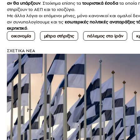
αν θα υπάρξουν
. Στοίχημα επίσης τα
τουριστικά έσοδα
τα οποία 
στηρίζουν το ΑΕΠ και το ισοζύγιο.
Με άλλα λόγια οι επόμενοι μήνες, μόνο κανονικοί και ομαλοί δεν π
αν συνυπολογίσουμε και τις
εσωτερικές πολιτικές αναταράξεις τότ
εκρηκτικό
.
οικονομία
μέτρα στήριξης
πόλεμος στο Ιράν
κ
ΣXETIKA NEA