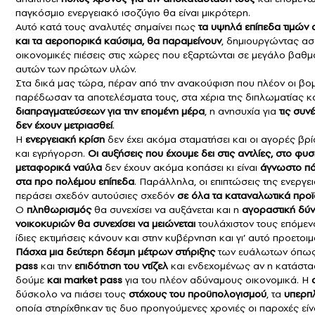
παγκόσμιο ενεργειακό ισοζύγιο θα είναι μικρότερη.
Αυτό κατά τους αναλυτές σημαίνει πως
τα υψηλά επίπεδα τιμών σ
και τα αεροπορικά καύσιμα, θα παραμείνουν
, δημιουργώντας ασ
οικονομικές πιέσεις στις χώρες που εξαρτώνται σε μεγάλο βαθ
αυτών των πρώτων υλών.
Στα δικά μας τώρα, πέραν από την ανακούφιση που πλέον οι βο
παρέδωσαν τα αποτελέσματα τους, στα χέρια της διπλωματίας κ
διαπραγματεύσεων για την επομένη μέρα
, η ανησυχία για
τις συν
δεν έχουν μετριασθεί
.
Η
ενεργειακή κρίση
δεν έχει ακόμα σταματήσει και οι αγορές βρί
και εγρήγορση.
Οι αυξήσεις που έχουμε δει στις αντλίες, στο φυσ
μεταφορικά ναύλα
δεν έχουν ακόμα κοπάσει κι είναι
άγνωστο πό
στα προ πολέμου επίπεδα
. Παράλληλα, οι επιπτώσεις της ενεργε
περάσει σχεδόν αυτούσιες σχεδόν
σε όλα τα καταναλωτικά προϊ
Ο
πληθωρισμός
θα συνεχίσει να αυξάνεται και η
αγοραστική δύ
νοικοκυριών
θα συνεχίσει να μειώνεται
τουλάχιστον τους επόμενο
ίδιες εκτιμήσεις κάνουν και στην κυβέρνηση και γι’ αυτό προετο
Πάσχα μια δεύτερη δέσμη μέτρων στήριξης
των ευάλωτων όπως 
pass
και την
επιδότηση του ντίζελ
και ενδεχομένως αν η κατάστασ
δούμε
και market pass
για του πλέον αδύναμους οικονομικά. Η
δύσκολο να πιάσει τους
στόχους του προϋπολογισμού
, τα
υπερπ
οποία στηρίχθηκαν τις δυο προηγούμενες χρονιές οι παροχές εί