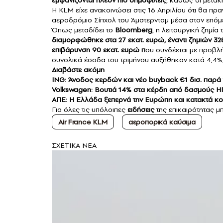
Η KLM είχε ανακοινώσει στις 16 Απριλίου ότι θα πρα
αεροδρόμιο Σίπχολ του Άμστερνταμ μέσα στον επόμ
Όπως μεταδίδει το
Bloomberg
, η λειτουργική ζημί
διαμορφώθηκε στα 27 εκατ. ευρώ, έναντι ζημιών 32
επιβάρυνση 90 εκατ. ευρώ π
ου συνδέεται με προβλ
συνολικά έσοδα του τριμήνου αυξήθηκαν κατά 4,4%, 
Διαβάστε ακόμη
ING: Άνοδος κερδών και νέο buyback €1 δισ. παρά 
Volkswagen: Βουτιά 14% στα κέρδη από δασμούς ΗΠ
ΑΠΕ: Η Ελλάδα ξεπερνά την Ευρώπη και κατακτά κ
Για όλες τις υπόλοιπες
ειδήσεις
της επικαιρότητας μπ
Air France KLM
αεροπορικά καύσιμα
ΣXETIKA NEA