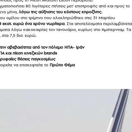
γματοποιήσει 80 λιγότερες πτήσεις μετ’ επιστροφής από και προς το
ενο μήνα,
λόγω της αύξησης του κόστους κηροζίνης.
α του ομίλου στο τρίμηνο που ολοκληρώθηκε στις 31 Μαρτίου
8 εκατ. ευρώ ένα χρόνο νωρίτερα
. Στα αποτελέσματα περιλαμβάνετα
ήματα λόγω κακοκαιρίας τον Ιανουάριο, κυρίως στο Άμστερνταμ. Τα
στα 7,5 δισ. ευρώ.
την αβεβαιότητα από τον πόλεμο ΗΠΑ- Ιράν
Α και πίεση κινεζικών brands
ορυφαίες θέσεις παγκοσμίως
ορείτε να επισκεφτείτε το
Πρώτο Θέμα