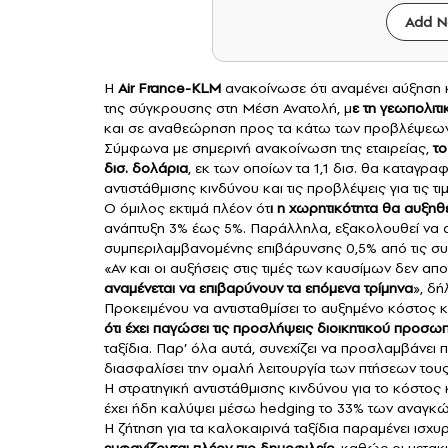
Add N
Η
Air France-KLM
ανακοίνωσε ότι αναμένει αύξηση 
της σύγκρουσης στη Μέση Ανατολή, μ
ε τη γεωπολιτ
και σε αναθεώρηση προς τα κάτω των προβλέψεων γ
Σύμφωνα με σημερινή ανακοίνωση της εταιρείας,
το
δισ. δολάρια
, εκ των οποίων τα 1,1 δισ. θα καταγρα
αντιστάθμισης κινδύνου και τις προβλέψεις για τις τ
Ο όμιλος εκτιμά πλέον ότ
ι η χωρητικότητα θα αυξη
ανάπτυξη 3% έως 5%. Παράλληλα, εξακολουθεί να α
συμπεριλαμβανομένης επιβάρυνσης 0,5% από τις συ
«Αν και οι αυξήσεις στις τιμές των καυσίμων δεν 
αναμένεται να επιβαρύνουν τα επόμενα τρίμηνα
», δ
Προκειμένου να αντισταθμίσει το αυξημένο κόστος 
ότι έχει παγώσει τις προσλήψεις διοικητικού προσωπ
ταξίδια. Παρ’ όλα αυτά, συνεχίζει να προσλαμβάνει
διασφαλίσει την ομαλή λειτουργία των πτήσεων του
Η στρατηγική αντιστάθμισης κινδύνου για το κόστος
έχει ήδη καλύψει μέσω hedging το 33% των αναγκών
Η ζήτηση για τα καλοκαιρινά ταξίδια παραμένει ισχυ
εμφανίζονται πλέον πιο δημοφιλείς
, καθώς οι μετακ