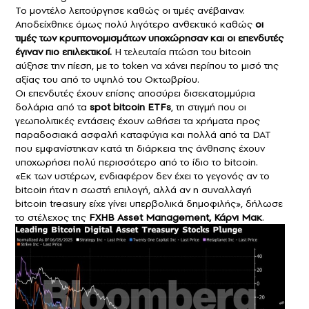
Το μοντέλο λειτούργησε καθώς οι τιμές ανέβαιναν.
Αποδείχθηκε όμως πολύ λιγότερο ανθεκτικό καθώς
οι
τιμές των κρυπτονομισμάτων υποχώρησαν και οι επενδυτές
έγιναν πιο επιλεκτικοί.
Η τελευταία πτώση του bitcoin
αύξησε την πίεση, με το token να χάνει περίπου το μισό της
αξίας του από το υψηλό του Οκτωβρίου.
Οι επενδυτές έχουν επίσης αποσύρει δισεκατομμύρια
δολάρια από τα
spot bitcoin
ETFs
, τη στιγμή που οι
γεωπολιτικές εντάσεις έχουν ωθήσει τα χρήματα προς
παραδοσιακά ασφαλή καταφύγια και πολλά από τα DAT
που εμφανίστηκαν κατά τη διάρκεια της άνθησης έχουν
υποχωρήσει πολύ περισσότερο από το ίδιο το bitcoin.
«Εκ των υστέρων, ενδιαφέρον δεν έχει το γεγονός αν το
bitcoin ήταν η σωστή επιλογή, αλλά αν η συναλλαγή
bitcoin treasury είχε γίνει υπερβολικά δημοφιλής», δήλωσε
το στέλεχος της
FXHB Asset Management, Κάρνι Μακ
.