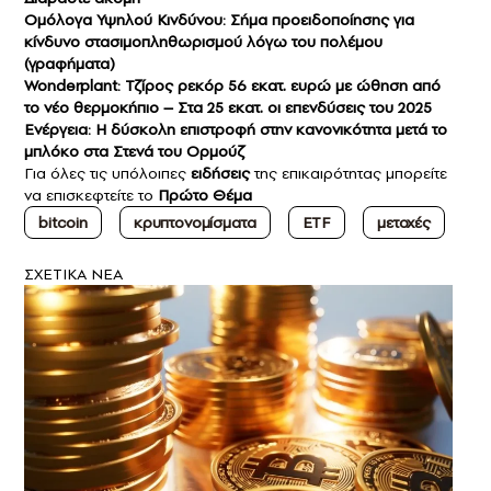
Ομόλογα Υψηλού Κινδύνου: Σήμα προειδοποίησης για
κίνδυνο στασιμοπληθωρισμού λόγω του πολέμου
(γραφήματα)
Wonderplant: Τζίρος ρεκόρ 56 εκατ. ευρώ με ώθηση από
το νέο θερμοκήπιο – Στα 25 εκατ. οι επενδύσεις του 2025
Ενέργεια: Η δύσκολη επιστροφή στην κανονικότητα μετά το
μπλόκο στα Στενά του Ορμούζ
Για όλες τις υπόλοιπες
ειδήσεις
της επικαιρότητας μπορείτε
να επισκεφτείτε το
Πρώτο Θέμα
bitcoin
κρυπτονομίσματα
ETF
μετοχές
ΣXETIKA NEA