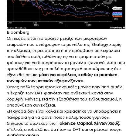
Bloomberg
Οι πιέσεις είναι πιο ορατές μεταξύ των μικρότερων
εταιρειών που αντέγραψαν το μοντέλο της Strategy χωρίς
την κλίμακα, τη ρευστότητα ή την πρόσβαση σε κεφάλαια
που διέθετε αυτή, ωθώντας τις να πειραματιστούν με
τρόπους για να διατηρήσουν το μοντέλο ζωντανό. Αυτό που
προωθήθηκε ως μια απλή στρατηγική συσσώρευσης έχει
εξελιχθεί σε μια
μάχη για κεφάλαια, καθώς τα premium
των τιμών των
μετοχών
εξαφανίζονται.
Όπως πολλές χρηματοοικονομικές μανίες πριν από αυτήν,
η έκρηξη των DAT φαινόταν πιο ανθεκτική κοντά στην
κορυφή. Μήνες μετά την εξασθένιση του ενθουσιασμού, η
αποσύνθεση συνεχίζεται.
«Η αγορά δεν είναι καλά και χρειάστηκε να υποχωρήσει η
παλίρροια για να φανεί ποιος κολυμπούσε γυμνός»,
δήλωσε το στέλεχος της T
okenize Capital, Χέιντεν Χιούζ
.
«Τελικά, αποδείχθηκε ότι ήταν τα DAT και οι μέτοχοί τους».
Διαβάστε ακόμη