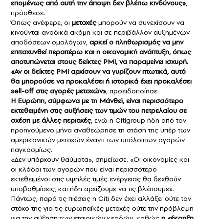
επομένως από αυτή την άποψη δεν βλέπω κινδύνους»
,
πρόσθεσε.
Όπως ανέφερε, οι
μετοχές
μπορούν να συνεχίσουν να
κινούνται ανοδικά ακόμη και σε περιβάλλον αυξημένων
αποδόσεων ομολόγων,
αρκεί ο πληθωρισμός να μην
επιταχυνθεί περαιτέρω και η οικονομική ανάπτυξη, όπως
αποτυπώνεται στους δείκτες PMI, να παραμείνει ισχυρή.
«Αν οι δείκτες PMI αρχίσουν να γυρίζουν πτωτικά, αυτό
θα μπορούσε να προκαλέσει ή ιστορικά έχει προκαλέσει
sell-off στις αγορές μετοχών»
, προειδοποίησε.
Η Ευρώπη, σύμφωνα με τη Μάνθεϊ, είναι περισσότερο
εκτεθειμένη στις αυξήσεις των τιμών του πετρελαίου σε
σχέση με άλλες περιοχές
, ενώ η Citigroup ήδη από τον
προηγούμενο μήνα αναθεώρησε τη στάση της υπέρ των
αμερικανικών μετοχών έναντι των υπόλοιπων αγορών
παγκοσμίως.
«Δεν υπάρχουν θαύματα», σημείωσε. «Οι οικονομίες και
οι κλάδοι των αγορών που είναι περισσότερο
εκτεθειμένοι στις υψηλές τιμές ενέργειας θα δεχθούν
υποβαθμίσεις, και ήδη αρχίζουμε να τις βλέπουμε».
Πάντως, παρά τις πιέσεις η Citi δεν έχει αλλάξει ούτε τον
στόχο της για τις ευρωπαϊκές μετοχές ούτε την πρόβλεψη
για την αύξηση των εταιρικών κερδών, καθώς
η «έκρηξη