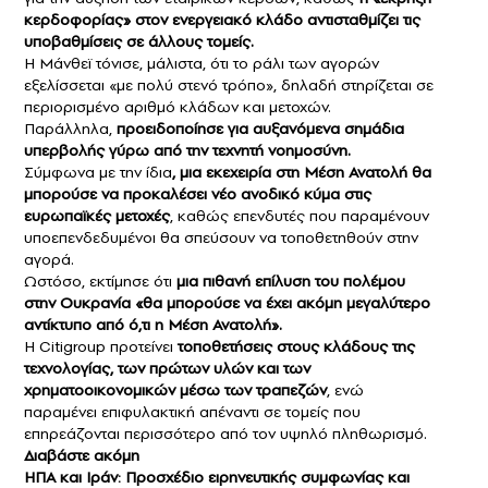
κερδοφορίας» στον ενεργειακό κλάδο αντισταθμίζει τις
υποβαθμίσεις σε άλλους τομείς.
Η Μάνθεϊ τόνισε, μάλιστα, ότι το ράλι των αγορών
εξελίσσεται «με πολύ στενό τρόπο», δηλαδή στηρίζεται σε
περιορισμένο αριθμό κλάδων και μετοχών.
Παράλληλα,
προειδοποίησε για αυξανόμενα σημάδια
υπερβολής γύρω από την τεχνητή νοημοσύνη.
Σύμφωνα με την ίδια
, μια εκεχειρία στη Μέση Ανατολή θα
μπορούσε να προκαλέσει νέο ανοδικό κύμα στις
ευρωπαϊκές μετοχές
, καθώς επενδυτές που παραμένουν
υποεπενδεδυμένοι θα σπεύσουν να τοποθετηθούν στην
αγορά.
Ωστόσο, εκτίμησε ότι
μια πιθανή επίλυση του πολέμου
στην Ουκρανία «θα μπορούσε να έχει ακόμη μεγαλύτερο
αντίκτυπο από ό,τι η Μέση Ανατολή».
Η Citigroup προτείνει
τοποθετήσεις στους κλάδους της
τεχνολογίας, των πρώτων υλών και των
χρηματοοικονομικών μέσω των τραπεζών
, ενώ
παραμένει επιφυλακτική απέναντι σε τομείς που
επηρεάζονται περισσότερο από τον υψηλό πληθωρισμό.
Διαβάστε ακόμη
ΗΠΑ και Ιράν: Προσχέδιο ειρηνευτικής συμφωνίας και