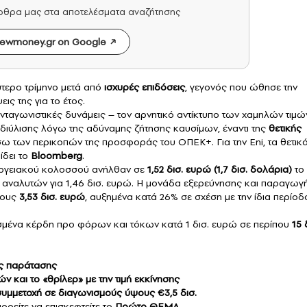
άρθρα μας στα αποτελέσματα αναζήτησης
ewmoney.gr on Google
ύτερο τρίμηνο μετά από
ισχυρές επιδόσεις
, γεγονός που ώθησε την
ις της για το έτος.
νταγωνιστικές δυνάμεις – τον αρνητικό αντίκτυπο των χαμηλών τιμώ
διύλισης λόγω της αδύναμης ζήτησης καυσίμων, έναντι της
θετικής
ω των περικοπών της προσφοράς του ΟΠΕΚ+. Για την Eni, τα θετικ
ίδει το
Bloomberg
.
εργειακού κολοσσού ανήλθαν σε
1,52 δισ. ευρώ (1,7 δισ. δολάρια)
το
ν αναλυτών για 1,46 δισ. ευρώ. Η μονάδα εξερεύνησης και παραγωγ
ψους
3,53 δισ. ευρώ
, αυξημένα κατά 26% σε σχέση με την ίδια περίοδ
οσμένα κέρδη προ φόρων και τόκων κατά 1 δισ. ευρώ σε περίπου
15 
ης παράτασης
ν και το «θρίλερ» με την τιμή εκκίνησης
υμμετοχή σε διαγωνισμούς ύψους €3,5 δισ.
πορείτε να επισκεφτείτε το
Πρώτο ΘΕΜΑ