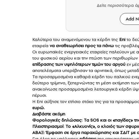
Δείτε περισσότερα 
Add N
Καλύτερα του αναμενόμενου τα κέρδη της
Eni
το δε
εταιρεία
να αναθεωρήσει προς τα πάνω
τις προβλέψε
Οι ευρωπαϊκές ενεργειακές εταιρείες παλεύουν με α
του φυσικού αερίου και την πτώση των περιθωρίων 
επίδρασης των υψηλότερων τιμών του αργού
εν μέσ
αποτελέσματα υπερέβησαν τα αρνητικά, όπως μεταδ
Τα προσαρμοσμένα καθαρά κέρδη του ιταλικού εν
δεύτερο τρίμηνο, ξεπερνώντας τη μέση εκτίμηση τω
ανακοίνωσε προσαρμοσμένα λειτουργικά κέρδη ύ
πέρυσι.
Η
Eni
αύξησε τον ετήσιο στόχο της για τα προσαρμ
ευρώ.
Διαβάστε ακόμη
Φορολογικές δηλώσεις: Τα SOS και οι «παγίδες» τ
Πλειστηριασμοί: Το «Αλκυονίς», ο κλοιός των σφυριώ
ΑΒΑΞ: Έμφαση σε έργα παραχώρησης και ΣΔΙΤ με σ
Για όλες τις υπόλοιπες
ειδήσεις
της επικαιρότητας μ