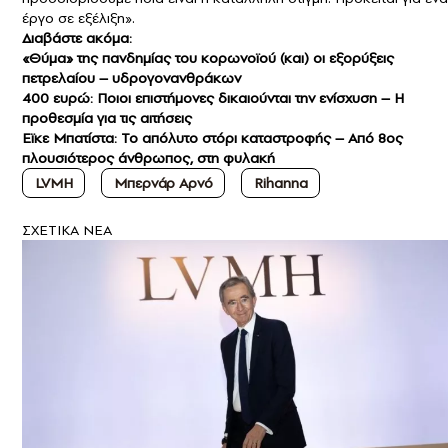
έργο σε εξέλιξη».
Διαβάστε ακόμα:
«Θύμα» της πανδημίας του κορωνοϊού (και) οι εξορύξεις
πετρελαίου – υδρογονανθράκων
400 ευρώ: Ποιοι επιστήμονες δικαιούνται την ενίσχυση – Η
προθεσμία για τις αιτήσεις
Εϊκε Μπατίστα: Το απόλυτο στόρι καταστροφής – Από 8ος
πλουσιότερος άνθρωπος, στη φυλακή
LVMH
Μπερνάρ Αρνό
Rihanna
ΣXETIKA NEA