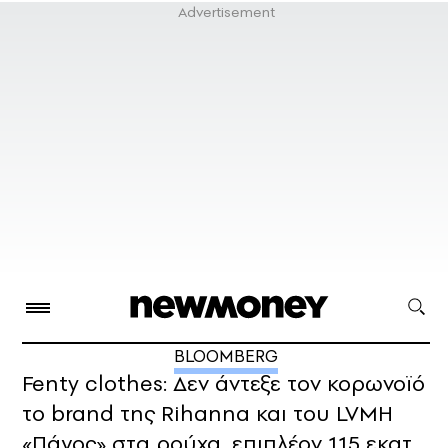
BLOOMBERG
Fenty clothes: Δεν άντεξε τον κορωνοϊό
το brand της Rihanna και του LVMH
«Πάγος» στα ρούχα, επιπλέον 115 εκατ.