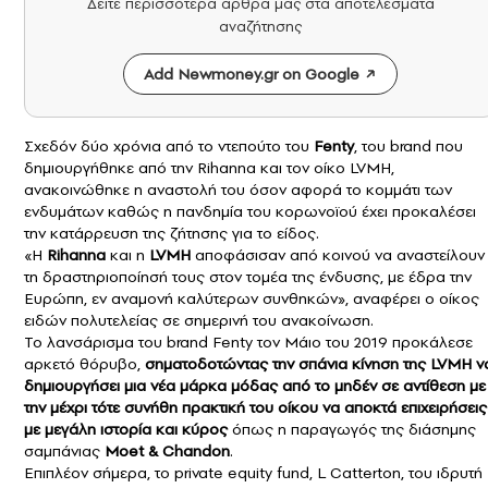
Δείτε περισσότερα άρθρα μας στα αποτελέσματα
αναζήτησης
Add Newmoney.gr on Google
Σχεδόν δύο χρόνια από το ντεπούτο του
Fenty
, του brand που
δημιουργήθηκε από την Rihanna και τον οίκο LVMH,
ανακοινώθηκε η αναστολή του όσον αφορά το κομμάτι των
ενδυμάτων καθώς η πανδημία του κορωνοϊού έχει προκαλέσει
την κατάρρευση της ζήτησης για το είδος.
«Η
Rihanna
και η
LVMH
αποφάσισαν από κοινού να αναστείλουν
τη δραστηριοποίησή τους στον τομέα της ένδυσης, με έδρα την
Ευρώπη, εν αναμονή καλύτερων συνθηκών», αναφέρει ο οίκος
ειδών πολυτελείας σε σημερινή του ανακοίνωση.
Το λανσάρισμα του brand Fenty τον Μάιο του 2019 προκάλεσε
αρκετό θόρυβο,
σηματοδοτώντας την σπάνια κίνηση της
LVMH
ν
δημιουργήσει μια νέα μάρκα μόδας από το μηδέν σε αντίθεση με
την μέχρι τότε συνήθη πρακτική του οίκου να αποκτά επιχειρήσεις
με μεγάλη ιστορία και κύρος
όπως η παραγωγός της διάσημης
σαμπάνιας
Moet & Chandon
.
Επιπλέον σήμερα, το private equity fund, L Catterton, του ιδρυτή