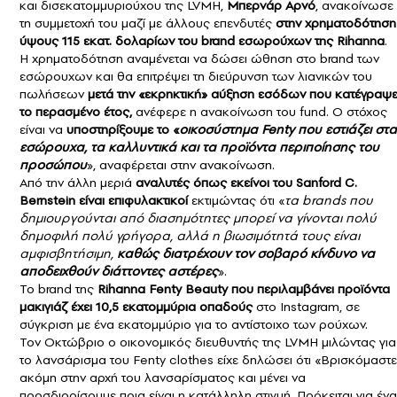
και δισεκατομμυριούχου της LVMH,
Μπερνάρ Αρνό
, ανακοίνωσε
τη συμμετοχή του μαζί με άλλους επενδυτές
στην χρηματοδότηση
ύψους 115 εκατ. δολαρίων του brand εσωρούχων της Rihanna
.
Η χρηματοδότηση αναμένεται να δώσει ώθηση στο brand των
εσώρουχων και θα επιτρέψει τη διεύρυνση των λιανικών του
πωλήσεων
μετά την «εκρηκτική» αύξηση εσόδων που κατέγραψ
το περασμένο έτος,
ανέφερε η ανακοίνωση του fund. Ο στόχος
είναι να
υποστηρίξουμε το «
οικοσύστημα Fenty που εστιάζει στα
εσώρουχα, τα καλλυντικά και τα προϊόντα περιποίησης του
προσώπου
», αναφέρεται στην ανακοίνωση.
Από την άλλη μεριά
αναλυτές όπως εκείνοι του Sanford C.
Bernstein είναι επιφυλακτικοί
εκτιμώντας ότι «
τα brands που
δημιουργούνται από διασημότητες μπορεί να γίνονται πολύ
δημοφιλή πολύ γρήγορα, αλλά η βιωσιμότητά τους είναι
αμφισβητήσιμη,
καθώς διατρέχουν τον σοβαρό κίνδυνο να
αποδειχθούν διάττοντες αστέρες
».
Το brand της
Rihanna Fenty Beauty που περιλαμβάνει προϊόντα
μακιγιάζ έχει 10,5 εκατομμύρια οπαδούς
στο Instagram, σε
σύγκριση με ένα εκατομμύριο για το αντίστοιχο των ρούχων.
Τον Οκτώβριο ο οικονομικός διευθυντής της LVMH μιλώντας για
το λανσάρισμα του Fenty clothes είχε δηλώσει ότι «Βρισκόμαστε
ακόμη στην αρχή του λανσαρίσματος και μένει να
προσδιορίσουμε ποια είναι η κατάλληλη στιγμή. Πρόκειται για ένα