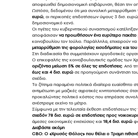
αποφευχθεί δημοσιονομική επιβάρυνση, θέση την οπ
Ωστόσο, δεδομένου ότι μια συνολική μεταρρύθμιση 
ευρώ
, οι περικοπές επιδοτήσεων ύψους 3 δισ. ευρ
δημοσιονομικό κενό.
Οι ηγέτες του κυβερνητικού συνασπισμού κατέληξαν 
αποφάσισαν
να προωθήσουν ένα ευρύτερο πακέτο
κοινοβουλίου τον Ιούλιο. Παράλληλα, επιχειρούν να
μεταρρύθμιση της φορολογίας εισοδήματος και του
Στη διαδικασία θα συμμετάσχουν εργοδοτικές οργα
Ο επικεφαλής της κοινοβουλευτικής ομάδας των Χ
οριζόντια μείωση 5% σε όλες τις επιδοτήσεις
. Από τ
έως και 4 δισ. ευρώ
σε προηγούμενη συνάντηση του 
σχέδιο.
Το ζήτημα παραμένει πολιτικά ιδιαίτερα ευαίσθητο 
αντιμέτωπη με μαζικές αγροτικές κινητοποιήσεις όταν
προκαλώντας πολιτικό κόστος που επηρέασε συνολικ
ανέστρεψε εκείνο το μέτρο.
Σύμφωνα με την τελευταία έκθεση επιδοτήσεων της 
σχεδόν 78 δισ. ευρώ σε επιδοτήσεις προς νοικοκυριά
άμεσες οικονομικές ενισχύσεις και
18,4 δισ. ευρώ
φο
Διαβάστε ακόμ
η
CBO: Ο «Χρυσός Θόλος» που θέλει ο Τραμπ πιθανόν