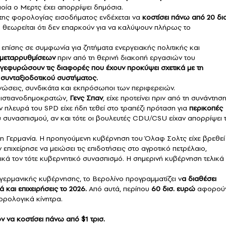
οία ο Μερτς έχει απορρίψει δημόσια.
της φορολογίας εισοδήματος ενδέχεται να
κοστίσει πάνω από 20 δισ
ώ θεωρείται ότι δεν επαρκούν για να καλύψουν πλήρως το
επίσης σε συμφωνία για ζητήματα ενεργειακής πολιτικής και
 μεταρρυθμίσεων
πριν από τη θερινή διακοπή εργασιών του
γεφυρώσουν τις διαφορές που έχουν προκύψει σχετικά με τη
 συνταξιοδοτικού συστήματος.
νώσεις, συνδικάτα και εκπρόσωποι των περιφερειών.
ριστιανοδημοκρατών,
Γενς Σπαν
, είχε προτείνει πριν από τη συνάντησ
ην πλευρά του SPD είχε ήδη τεθεί στο τραπέζι πρόταση για
περικοπές
συνασπισμού, αν και τότε οι βουλευτές CDU/CSU είχαν απορρίψει 
στη Γερμανία. Η προηγούμενη κυβέρνηση του Όλαφ Σολτς είχε βρεθεί
 επιχείρησε να μειώσει τις επιδοτήσεις στο αγροτικό πετρέλαιο,
ά τον τότε κυβερνητικό συνασπισμό. Η σημερινή κυβέρνηση τελικά
γερμανικής κυβέρνησης, το Βερολίνο προγραμματίζει ν
α διαθέσει
 και επιχειρήσεις το 2026.
Από αυτά, περίπου
60 δισ. ευρώ
αφορού
ρολογικά κίνητρα.
 να κοστίσει πάνω από $1 τρισ.