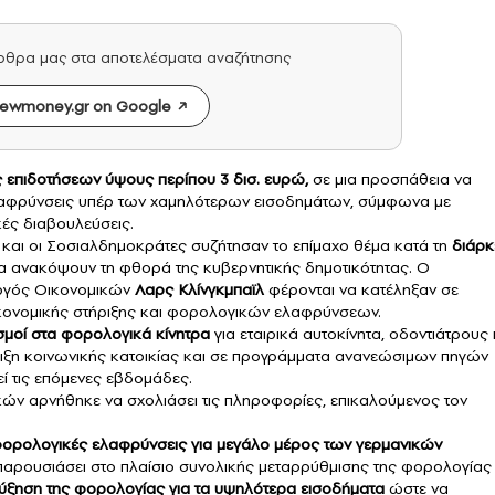
άρθρα μας στα αποτελέσματα αναζήτησης
ewmoney.gr on Google
ς
επιδοτήσεων
ύψους περίπου 3 δισ. ευρώ,
σε μια προσπάθεια να
λαφρύνσεις υπέρ των χαμηλότερων εισοδημάτων, σύμφωνα με
ές διαβουλεύσεις.
και οι Σοσιαλδημοκράτες συζήτησαν το επίμαχο θέμα κατά τη
διάρκ
α ανακόψουν τη φθορά της κυβερνητικής δημοτικότητας. Ο
υργός Οικονομικών
Λαρς Κλίνγκμπαϊλ
φέρονται να κατέληξαν σε
κονομικής στήριξης και φορολογικών ελαφρύνσεων.
σμοί στα φορολογικά κίνητρα
για εταιρικά αυτοκίνητα, οδοντιάτρους 
ριξη κοινωνικής κατοικίας και σε προγράμματα ανανεώσιμων πηγών
εί τις επόμενες εβδομάδες.
ν αρνήθηκε να σχολιάσει τις πληροφορίες, επικαλούμενος τον
ρολογικές ελαφρύνσεις για μεγάλο μέρος των γερμανικών
να παρουσιάσει στο πλαίσιο συνολικής μεταρρύθμισης της φορολογίας
 αύξηση της φορολογίας για τα υψηλότερα εισοδήματα
ώστε να