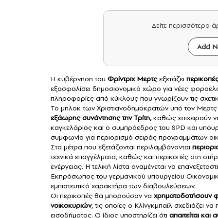
Δείτε περισσότερα 
Add N
Η κυβέρνηση του
Φρίντριχ Μερτς
εξετάζει
περικοπέ
εξασφαλίσει δημοσιονομικό χώρο για νέες φοροε
πληροφορίες από κύκλους που γνωρίζουν τις σχετικ
Το μπλοκ των Χριστιανοδημοκρατών υπό τον Μερτς 
εξάωρης συνάντησης την Τρίτη,
καθώς επιχειρούν ν
καγκελάριος και ο συμπρόεδρος του SPD και υπο
συμφωνία για περιορισμό σειράς προγραμμάτων οι
Στα μέτρα που εξετάζονται περιλαμβάνονται
περιορι
τεχνικά επαγγέλματα, καθώς και περικοπές στη στή
ενέργειας. Η τελική λίστα αναμένεται να επανεξεταστ
Εκπρόσωπος του γερμανικού υπουργείου Οικονομικώ
εμπιστευτικό χαρακτήρα των διαβουλεύσεων.
Οι περικοπές θα μπορούσαν να
χρηματοδοτήσουν φο
νοικοκυριών
, τις οποίες ο Κλίνγκμπαϊλ σχεδιάζει 
εισοδήματος. Ο ίδιος υποστηρίζει ότι
απαιτείται και