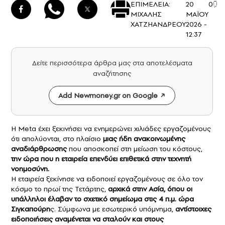
ΕΠΙΜΕΛΕΙΑ:
20
0
ΜΙΧΑΛΗΣ
ΜΑΪΟΥ
ΧΑΤΖΗΑΝΔΡΕΟΥ
2026 -
12:37
Δείτε περισσότερα άρθρα μας στα αποτελέσματα
αναζήτησης
Add Newmoney.gr on Google
Η Meta έχει ξεκινήσει να ενημερώνει χιλιάδες εργαζομένους
ότι απολύονται, στο πλαίσιο
μιας ήδη ανακοινωμένης
αναδιάρθρωσης
που αποσκοπεί στη μείωση του κόστους,
την ώρα που η εταιρεία επενδύει επιθετικά στην τεχνητή
νοημοσύνη.
Η εταιρεία ξεκίνησε να ειδοποιεί εργαζομένους σε όλο τον
κόσμο το πρωί της Τετάρτης,
αρχικά στην Ασία, όπου οι
υπάλληλοι έλαβαν το σχετικό σημείωμα στις 4 π.μ. ώρα
Σιγκαπούρη
ς. Σύμφωνα με εσωτερικό υπόμνημα,
αντίστοιχες
ειδοποιήσεις αναμένεται να σταλούν και στους