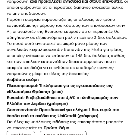
νοημοσύνη
έχει προκαλέσει ανησυχία και στους επενδυτές
, οι
οποίοι φοβούνται ότι οι τεράστιες δαπάνες ενδέχεται τελικά
να μην αποδώσουν.
Παρότι η εταιρεία παρουσιάζει τις απολύσεις ως τρόπο
«αντιστάθμισης» μέρους του κόστους των επενδύσεων στην
AI, οι αναλυτές της Evercore εκτιμούν ότι οι περικοπές θα
οδηγήσουν σε εξοικονόμηση μόλις περίπου 3 δισ. δολαρίων.
Το ποσό αυτό αντιστοιχεί σε μικρό μόνο μέρος των
συνολικών κεφαλαιουχικών δαπανών της Meta για φέτος,
οι οποίες ενδέχεται να φτάσουν τα 145 δισ. δολάρια, καθώς
και των επιπλέον εκατοντάδων δισεκατομμυρίων που η
εταιρεία σχεδιάζει να επενδύσει σε υποδομές τεχνητής
νοημοσύνης μέχρι το τέλος της δεκαετίας.
Διαβάστε ακόμη
Πλειστηριασμοί: Τι κλήρωσε για τις εγκαταστάσεις της
«Κλωστήρια Θράκης» (pics)
Eurostat: Επιβεβαιώθηκε στο 4,6% ο πληθωρισμός στην
Ελλάδα τον Απρίλιο (γράφημα)
Commerzbank: Προειδοποιεί για πλήγμα 1 δισ. ευρώ στα
έσοδα από τα σχέδια της UniCredit (γράφημα)
Για όλες τις υπόλοιπες
ειδήσεις
της επικαιρότητας μπορείτε
να επισκεφτείτε το
Πρώτο Θέμα