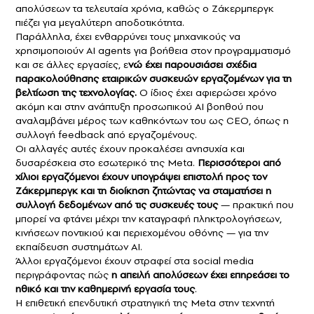
απολύσεων τα τελευταία χρόνια, καθώς ο Ζάκερμπεργκ
πιέζει για μεγαλύτερη αποδοτικότητα.
Παράλληλα, έχει ενθαρρύνει τους μηχανικούς να
χρησιμοποιούν AI agents για βοήθεια στον προγραμματισμό
και σε άλλες εργασίες, ε
νώ έχει παρουσιάσει σχέδια
παρακολούθησης εταιρικών συσκευών εργαζομένων για τη
βελτίωση της τεχνολογίας.
Ο ίδιος έχει αφιερώσει χρόνο
ακόμη και στην ανάπτυξη προσωπικού AI βοηθού που
αναλαμβάνει μέρος των καθηκόντων του ως CEO, όπως η
συλλογή feedback από εργαζομένους.
Οι αλλαγές αυτές έχουν προκαλέσει ανησυχία και
δυσαρέσκεια στο εσωτερικό της Meta.
Περισσότεροι από
χίλιοι εργαζόμενοι έχουν υπογράψει επιστολή προς τον
Ζάκερμπεργκ και τη διοίκηση ζητώντας να σταματήσει η
συλλογή δεδομένων από τις συσκευές τους
— πρακτική που
μπορεί να φτάνει μέχρι την καταγραφή πληκτρολογήσεων,
κινήσεων ποντικιού και περιεχομένου οθόνης — για την
εκπαίδευση συστημάτων AI.
Άλλοι εργαζόμενοι έχουν στραφεί στα social media
περιγράφοντας πώς
η απειλή απολύσεων έχει επηρεάσει το
ηθικό και την καθημερινή εργασία τους
.
Η επιθετική επενδυτική στρατηγική της Meta στην τεχνητή