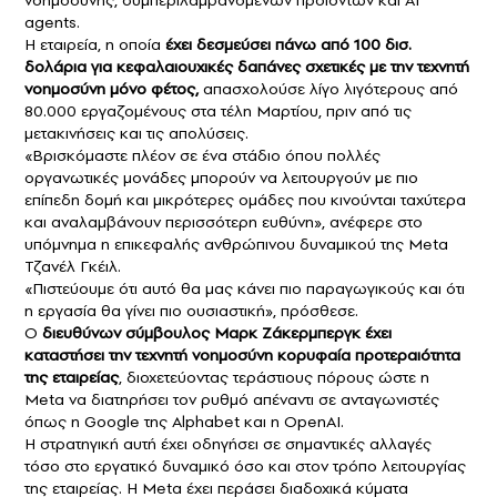
νοημοσύνης, συμπεριλαμβανομένων προϊόντων και AI
agents.
Η εταιρεία, η οποία
έχει δεσμεύσει πάνω από 100 δισ.
δολάρια για κεφαλαιουχικές δαπάνες σχετικές με την
τεχνητή
νοημοσύνη
μόνο φέτος,
απασχολούσε λίγο λιγότερους από
80.000 εργαζομένους στα τέλη Μαρτίου, πριν από τις
μετακινήσεις και τις απολύσεις.
«Βρισκόμαστε πλέον σε ένα στάδιο όπου πολλές
οργανωτικές μονάδες μπορούν να λειτουργούν με πιο
επίπεδη δομή και μικρότερες ομάδες που κινούνται ταχύτερα
και αναλαμβάνουν περισσότερη ευθύνη», ανέφερε στο
υπόμνημα η επικεφαλής ανθρώπινου δυναμικού της Meta
Τζανέλ Γκέιλ.
«Πιστεύουμε ότι αυτό θα μας κάνει πιο παραγωγικούς και ότι
η εργασία θα γίνει πιο ουσιαστική», πρόσθεσε.
Ο
διευθύνων σύμβουλος
Μαρκ Ζάκερμπεργκ
έχει
καταστήσει την τεχνητή νοημοσύνη κορυφαία προτεραιότητα
της εταιρείας
, διοχετεύοντας τεράστιους πόρους ώστε η
Meta να διατηρήσει τον ρυθμό απέναντι σε ανταγωνιστές
όπως η Google της Alphabet και η OpenAI.
Η στρατηγική αυτή έχει οδηγήσει σε σημαντικές αλλαγές
τόσο στο εργατικό δυναμικό όσο και στον τρόπο λειτουργίας
της εταιρείας. Η Meta έχει περάσει διαδοχικά κύματα