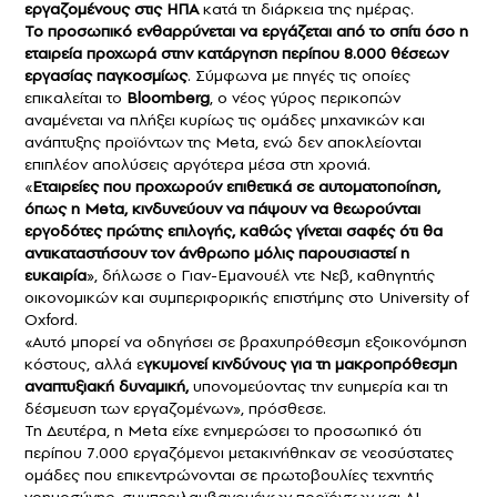
εργαζομένους
στις ΗΠΑ
κατά τη διάρκεια της ημέρας.
Το προσωπικό ενθαρρύνεται να εργάζεται από το σπίτι όσο η
εταιρεία προχωρά στην κατάργηση περίπου 8.000 θέσεων
εργασίας παγκοσμίως
. Σύμφωνα με πηγές τις οποίες
επικαλείται το
Bloomberg
, ο νέος γύρος περικοπών
αναμένεται να πλήξει κυρίως τις ομάδες μηχανικών και
ανάπτυξης προϊόντων της Meta, ενώ δεν αποκλείονται
επιπλέον απολύσεις αργότερα μέσα στη χρονιά.
«
Εταιρείες που προχωρούν επιθετικά σε αυτοματοποίηση,
όπως η
Meta
, κινδυνεύουν να πάψουν να θεωρούνται
εργοδότες πρώτης επιλογής, καθώς γίνεται σαφές ότι θα
αντικαταστήσουν τον άνθρωπο μόλις παρουσιαστεί η
ευκαιρία
», δήλωσε ο Γιαν-Εμανουέλ ντε Νεβ, καθηγητής
οικονομικών και συμπεριφορικής επιστήμης στο University of
Oxford.
«Αυτό μπορεί να οδηγήσει σε βραχυπρόθεσμη εξοικονόμηση
κόστους, αλλά ε
γκυμονεί κινδύνους για τη μακροπρόθεσμη
αναπτυξιακή δυναμική,
υπονομεύοντας την ευημερία και τη
δέσμευση των εργαζομένων», πρόσθεσε.
Τη Δευτέρα, η Meta είχε ενημερώσει το προσωπικό ότι
περίπου 7.000 εργαζόμενοι μετακινήθηκαν σε νεοσύστατες
ομάδες που επικεντρώνονται σε πρωτοβουλίες τεχνητής