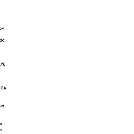
ων
ας
υή,
 ΗΠΑ
ια
αι
α