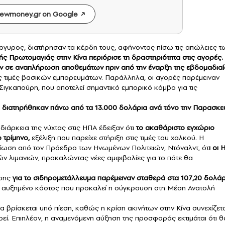
ewmoney.gr on Google
γυρος, διατήρησαν τα κέρδη τους, αφήνοντας πίσω τις απώλειες τ
κής Πρωτομαγιάς στην Κίνα περιόρισε τη δραστηριότητα στις αγορές.
 σε αναπλήρωση αποθεμάτων πριν από την έναρξη της εβδομαδιαί
ις τιμές βασικών εμπορευμάτων. Παράλληλα, οι αγορές παρέμειναν
 Σιγκαπούρη, που αποτελεί σημαντικό εμπορικό κόμβο για τις
υ
διατηρήθηκαν πάνω από τα 13.000 δολάρια ανά τόνο την Παρασκε
διάρκεια της νύχτας στις ΗΠΑ έδειξαν ότι
το ακαθάριστο εγχώριο
 τρίμηνο
,
εξέλιξη που παρείχε στήριξη στις τιμές του χαλκού. Η
αίωση από τον Πρόεδρο των Ηνωμένων Πολιτειών, Ντόναλντ, ότ
ι οι
ών λιμανιών, προκαλώντας νέες αμφιβολίες για το πότε θα
ωσης
για το σιδηρομετάλλευμα παρέμειναν σταθερά στα 107,20 δολάρ
ο αυξημένο κόστος που προκαλεί η σύγκρουση στη
Μέση
Ανατολή
 βρίσκεται υπό πίεση, καθώς η κρίση ακινήτων στην Κίνα συνεχίζετ
εί. Επιπλέον, η αναμενόμενη αύξηση της προσφοράς εκτιμάται ότι θ