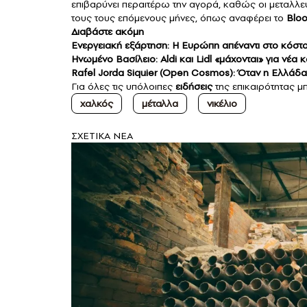
επιβαρύνει περαιτέρω την αγορά, καθώς οι μεταλλευ
τους τους επόμενους μήνες, όπως αναφέρει το
Blo
Διαβάστε ακόμη
Ενεργειακή εξάρτηση: Η Ευρώπη απέναντι στο κόστο
Ηνωμένο Βασίλειο: Aldi και Lidl «μάχονται» για νέα
Rafel Jorda Siquier (Open Cosmos): Όταν η Ελλάδα 
Για όλες τις υπόλοιπες
ειδήσεις
της επικαιρότητας μπ
χαλκός
μέταλλα
νικέλιο
ΣXETIKA NEA