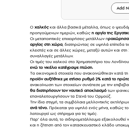
Add N
Ο
χαλκός
και άλλα βασικά μέταλλα, όπως ο ψευδάρ
προηγούμενων ημερών, καθώς
η αργία της Εργατι
Οι μεταποιητικές επιχειρήσεις μετάλλων π
ροχώρησαν
αργίας στη χώρα
, διατηρώντας σε υψηλά επίπεδα τ
κλειστές και σε άλλες χώρες, μεταξύ αυτών και στη
συναλλαγές μετάλλων.
Οι τιμές του χαλκού στο Χρηματιστήριο του Λονδίνο
ενώ το
νικέλιο
κατέγραψε πτώση.
Τα οικονομικά στοιχεία που ανακοινώθηκαν κατά τη 
προϊόν αυξήθηκε με ετήσιο ρυθμό 2% κατά το πρώτο
ανακοίνωση των στοιχείων συνέπεσε με την επιβεβ
θα διατηρήσουν τον ναυτικό αποκλεισμό
των ιρανικ
επαναλειτουργήσουν τα Στενά του Ορμούζ.
Την ίδια στιγμή, τα συμβόλαια μελλοντικής εκπλήρ
ανά τόνο.
Πρόκειται για υψηλό ενός μήνα, καθώς τ
λειτουργεί ως στήριγμα για τις τιμές.
Παρ’ όλα αυτά, το σιδηρομετάλλευμα εξακολουθεί να
και η ζήτηση από τον κατασκευαστικό κλάδο υποχωρ