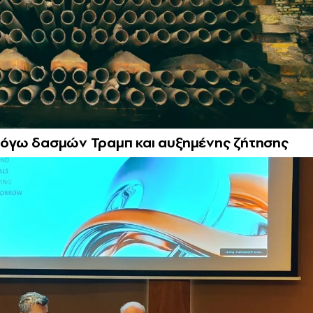
0 λόγω δασμών Τραμπ και αυξημένης ζήτησης